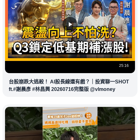
25:16
台股崩跌大逃殺！ AI股長線還有戲？｜投資聊一SHOT
ft.#謝晨彥 #林昌興 20260716完整版 @vlmoney