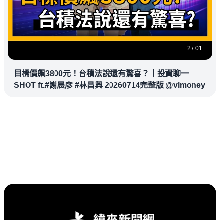
27:01
目標價飆3800元！台積法說還有驚喜？｜投資聊一
SHOT ft.#謝晨彥 #林昌興 20260714完整版 @vlmoney