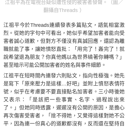
江祖平為在電視台疑似遭性侵的被害者發聲。（圖／
翻攝自Threads ）
江祖平今於Threads連續發表多篇貼文，語氣相當激
烈。從她的字句中可看出，她似乎希望加害者能向受
害者誠心道歉，但對方不僅沒有真誠回應，還認為離
職就能了事，讓她憤怒直批：「用完了！姦完了！就
說希望退為朋友？你真他媽以為世界繞著你轉嗎？」
甚至暗示可能公開加害者的姓名與事件細節。
江祖平在短時間內連發六則貼文，指向性極強。她先
是寫下「原來壓力是這樣…好吧」並附上憤怒表情符
號，似乎在考慮要不要直接點名加害者。三小時後她
又表示：「是該把一些事實、名字、過程說出來
了。」但她同時透露，遲遲沒有公開的原因，是擔心
再次傷害受害者，「捨不得她，又覺得這樣對她不公
平，因為連一份真心的道歉都沒有，反而還在堅持自