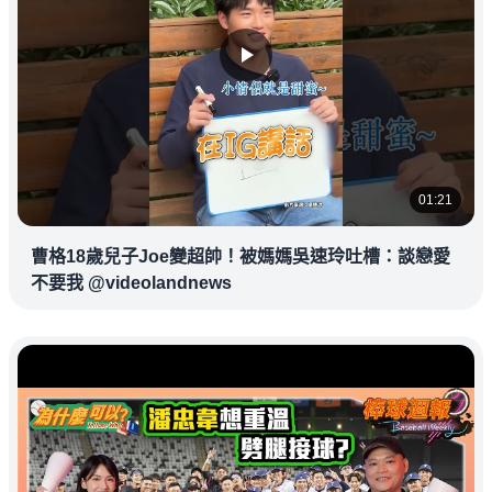
01:21
曹格18歲兒子Joe變超帥！被媽媽吳速玲吐槽：談戀愛
不要我 @videolandnews