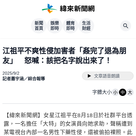
新聞
娛樂
體育
生活
首頁
即時
即時
財經
江祖平不爽性侵加害者「姦完了退為朋
友」 怒喊：該把名字說出來了！
2025/9/2
文章語音朗讀
記者蕭宇涵／綜合報導
字體大小
小
中
大
【緯來新聞網】女星江祖平在8月18日於社群平台透
露，一名擔任「大特」的女演員向她求助，聲稱遭到
某電視台內部一名男性下藥性侵，還被偷拍裸照。此