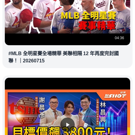
04:36
#MLB 全明星賽全場精華 美聯相隔 12 年再度完封國
聯！｜20260715