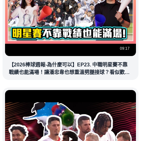
09:17
【2026棒球週報-為什麼可以】EP23. 中職明星賽不靠
戰績也能滿場！讓潘忠韋也想重溫劈腿接球？看似歡樂
教練都暗中觀察