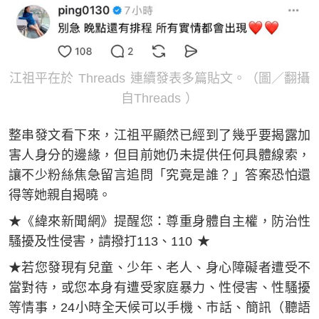
江祖平在於 Threads 連續發表多篇貼文。（圖／翻攝
自Threads ）
整串發文看下來，江祖平顯然已經到了幾乎要揭露加
害人身分的邊緣，但目前她仍未提供任何具體線索，
讓不少粉絲焦急留言追問「究竟是誰？」答案恐怕還
得等她親自揭曉。
★《緯來新聞網》提醒您：尊重身體自主權，防治性
騷擾及性侵害，請撥打113、110 ​★
★若您發現有兒童、少年、老人、身心障礙者遭受不
當對待，或您本身有遭受家庭暴力、性侵害、性騷擾
等情事，24小時全天候可以手機、市話、簡訊（聽語