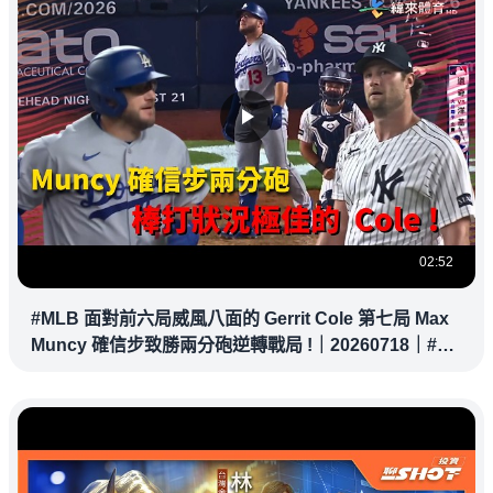
02:52
#MLB 面對前六局威風八面的 Gerrit Cole 第七局 Max
Muncy 確信步致勝兩分砲逆轉戰局 !｜20260718｜#洛
杉磯道奇