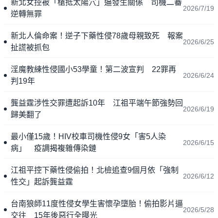
新北女控被「槍抵太陽穴」逼發生關係 司機二審
2026/7/19
逆轉無罪
新北人倫命案！逆子下藥性侵78歲母親致死 報案
2026/6/25
扯謊被抓包
淫魔教練性侵國小53學童！第二波宣判 22罪再
2026/6/24
判19年
龔益霆涉性交罪遭起訴10年 江祖平端午節強勢回
2026/6/19
歸美翻了
最小僅15歲！HIV校車司機性侵9女「害5人染
2026/6/15
病」 疫調揭複雜傳染鏈
江祖平控下藥性侵偷拍！北檢追查9個月依「強制
2026/6/12
性交」起訴龔益霆
台南狼師11度性侵女學生害懷孕墮胎！偷拍影片逼
2026/5/28
交往 15年後惡行全曝光