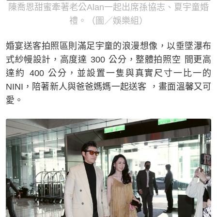
陳喬恩甜蜜牽著老公Alan一起出席孫協志、夏宇童婚
禮。（圖／娛樂組）
婚宴送客拍照區則滿足宇童的浪漫想像，以垂墜瀑布
式紗幔設計，高度達 300 公分，整體拍照空 間更高
達約 400 公分，並設置一隻與真實尺寸一比一的
NINI，陪著新人與爸爸媽媽一起送客 ，畫面溫馨又可
愛。