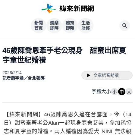
新聞
娛樂
體育
生活
首頁
即時
即時
財經
46歲陳喬恩牽手老公現身 甜蜜出席夏
宇童世紀婚禮
2026/2/14
文章語音朗讀
記者蕭宇涵／台北報導
字體大小
小
中
大
【緯來新聞網】46歲陳喬恩久違在台露面，今（14
日）甜蜜牽著老公Alan一起現身寒舍艾美，參加孫協
志和夏宇童的婚禮。兩人婚禮因為愛犬 NINI 無法親