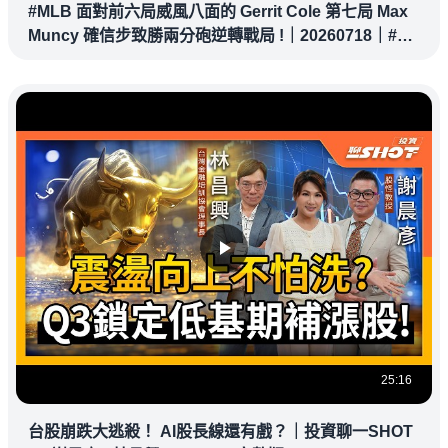
#MLB 面對前六局威風八面的 Gerrit Cole 第七局 Max
Muncy 確信步致勝兩分砲逆轉戰局 !｜20260718｜#洛
杉磯道奇
25:16
台股崩跌大逃殺！ AI股長線還有戲？｜投資聊一SHOT