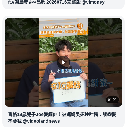
ft.#謝晨彥 #林昌興 20260716完整版 @vlmoney
01:21
曹格18歲兒子Joe變超帥！被媽媽吳速玲吐槽：談戀愛
不要我 @videolandnews