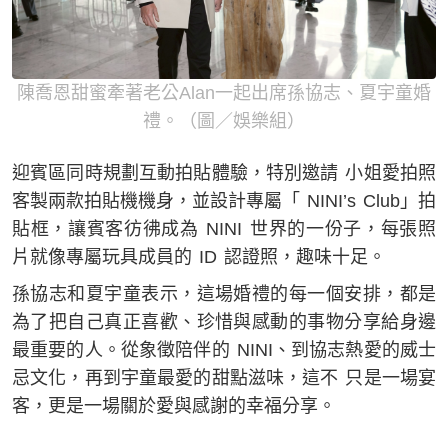
陳喬恩甜蜜牽著老公Alan一起出席孫協志、夏宇童婚
禮。（圖／娛樂組）
迎賓區同時規劃互動拍貼體驗，特別邀請 小姐愛拍照
客製兩款拍貼機機身，並設計專屬「 NINI’s Club」拍
貼框，讓賓客彷彿成為 NINI 世界的一份子，每張照
片就像專屬玩具成員的 ID 認證照，趣味十足。
孫協志和夏宇童表示，這場婚禮的每一個安排，都是
為了把自己真正喜歡、珍惜與感動的事物分享給身邊
最重要的人。從象徵陪伴的 NINI、到協志熱愛的威士
忌文化，再到宇童最愛的甜點滋味，這不 只是一場宴
客，更是一場關於愛與感謝的幸福分享。