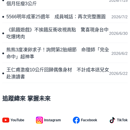
2026/7/15
個月狂瘦3公斤
5566明年成軍25週年 成員喊話：再次完整團圓
2026/7/2
《飢餓遊戲》不挨餓反衝收視高點 驚喜現身台中
2026/6/30
吃爆烤肉
熊熊3度凍卵求子！詢問第2胎細節 命理師「完全
2026/6/2
命中」超神準
王仁甫激瘦10公斤回歸偶像身材 不計成本送兒女
2026/5/22
赴澳讀書
追蹤緯來 掌握未來
YouTube
Instagram
Facebook
TikTok