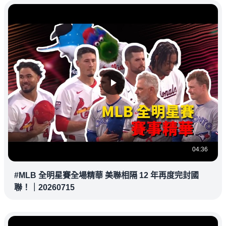
04:36
#MLB 全明星賽全場精華 美聯相隔 12 年再度完封國
聯！｜20260715