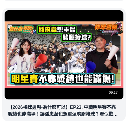
09:17
【2026棒球週報-為什麼可以】EP23. 中職明星賽不靠
戰績也能滿場！讓潘忠韋也想重溫劈腿接球？看似歡樂
教練都暗中觀察