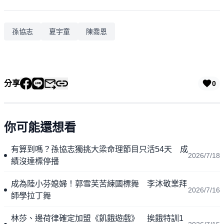
孫協志
夏宇童
陳喬恩
分享
0
你可能還想看
有算到嗎？孫協志獨挑大梁命理節目只活54天 成
2026/7/18
績沒達標停播
成為陸小芬媳婦！郭雪芙苦練國標舞 李沐敬業拜
2026/7/16
師學拉丁舞
林莎、邊荷律確定加盟《飢餓遊戲》 挨餓特訓1