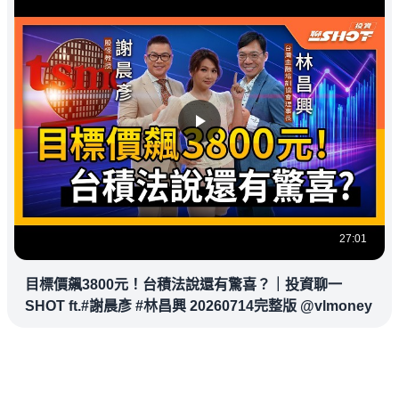
27:01
目標價飆3800元！台積法說還有驚喜？｜投資聊一
SHOT ft.#謝晨彥 #林昌興 20260714完整版 @vlmoney