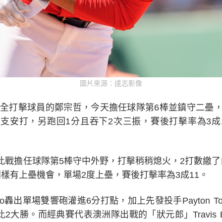
圖片來源：達志影像
完全打擊球員的鄭宗哲，今天擔任球隊第6棒並鎮守二壘，
支安打，另跑回1分且吞下2次三振，賽後打擊率為3成
ild，此戰擔任球隊第5棒守中外野，打擊稍稍熄火，2打數
樣有上壘機會，單場2度上壘，賽後打擊率為3成11。
stro轟出單場雙響砲灌進6分打點，加上先發投手Payton T
2大勝。而經典賽代表澳洲隊出戰的「狀元郎」Travis B