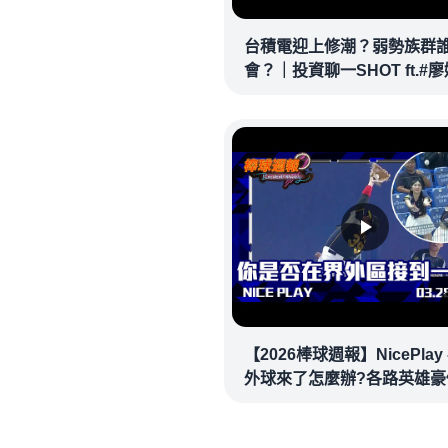
台積電迎上修潮？弱勢族群
會？｜投資聊一SHOT ft.#
#陳於晨 20260409完整版
@vlmoney
【2026棒球週報】NicePlay 
外球來了怎麼辦?各路英雄豪
範給你看! #中華職棒 #nicepl