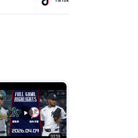
TikTok
03:59