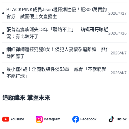
BLACKPINK成員Jisoo親哥爆性侵！砸300萬買約
2026/4/17
會券 試圖硬上女直播主
張善為癱瘓消失13年「聯絡不上」 蜻蜓哥哥曝近
2026/4/16
況：有比較好了
網紅禪師遭控劈腿8女！侵犯人妻懷孕逼離婚 熊仁
2026/4/7
謙回應了
最小僅4歲！淫魔教練性侵53童 威脅「不就範就
2026/4/7
不能打球」
追蹤緯來 掌握未來
YouTube
Instagram
Facebook
TikTok