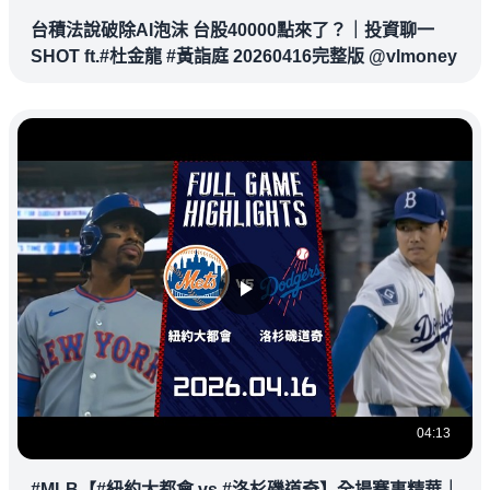
台積法說破除AI泡沫 台股40000點來了？｜投資聊一
SHOT ft.#杜金龍 #黃詣庭 20260416完整版 @vlmoney
04:13
#MLB【#紐約大都會 vs #洛杉磯道奇】全場賽事精華｜