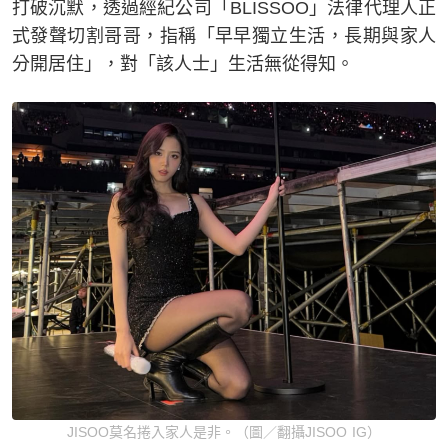
打破沉默，透過經紀公司「BLISSOO」法律代理人正
式發聲切割哥哥，指稱「早早獨立生活，長期與家人
分開居住」，對「該人士」生活無從得知。
JISOO莫名捲入家人是非。（圖／翻攝JISOO IG）