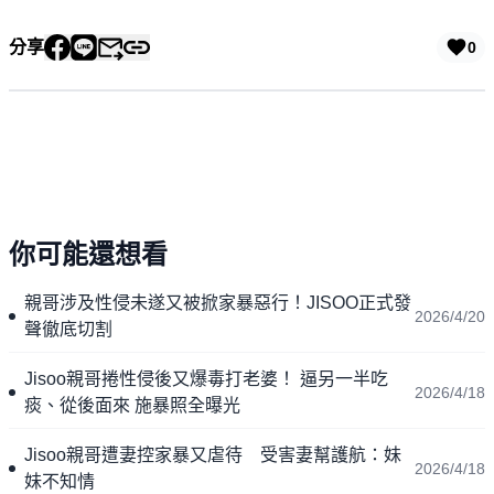
分享
0
你可能還想看
親哥涉及性侵未遂又被掀家暴惡行！JISOO正式發
2026/4/20
聲徹底切割
Jisoo親哥捲性侵後又爆毒打老婆！ 逼另一半吃
2026/4/18
痰、從後面來 施暴照全曝光
Jisoo親哥遭妻控家暴又虐待 受害妻幫護航：妹
2026/4/18
妹不知情