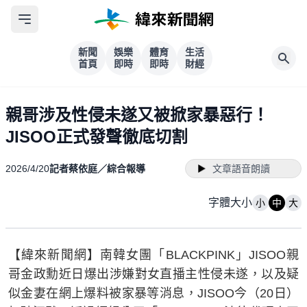
新聞
娛樂
體育
生活
首頁
即時
即時
財經
親哥涉及性侵未遂又被掀家暴惡行！
JISOO正式發聲徹底切割
2026/4/20
記者蔡依庭／綜合報導
文章語音朗讀
字體大小
小
中
大
【緯來新聞網】南韓女團「BLACKPINK」JISOO親
哥金政勳近日爆出涉嫌對女直播主性侵未遂，以及疑
似金妻在網上爆料被家暴等消息，JISOO今（20日）