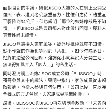
面對哥哥的爭議，疑似JISOO大嫂的人在網上公開受
傷照，表示遭到老公嚴重暴力、性侵和虐待，體重甚
至驟降到34公斤，但也說明「那位的妹妹應該是不知
情」，但JISOO或是公司都未對此做出回應，爆料人
真實性尚未釐清。
JISOO無端捲入家庭風暴，被外界批評就算不知情，
默不作聲的作為也等同於「共犯」。如今時隔多日，
她終於透過公司回應，強調從小就與家人分開生活，
無法得知與介入「該人士」的私生活。
同時澄清網上流傳JISOO成立公司「BLISSOO」時，
哥哥參與其中的說法，聲明中指出，家族成員從未領
取報酬，也從未參與任何決策，「公司此後一直以完
全獨立的方式營運，與家族成員毫無關聯」。
最後，BLISSOO與JISOO再次切割金政勳，「未曾向