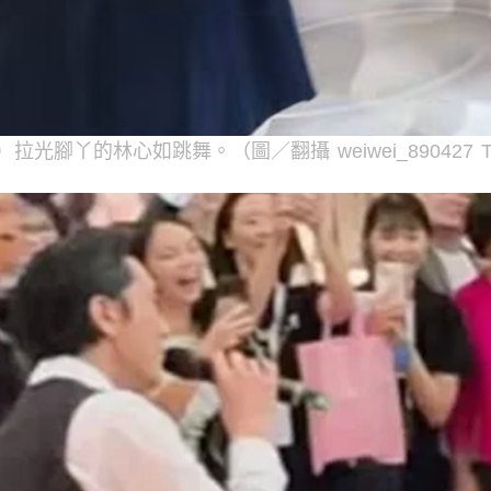
左）拉光腳丫的林心如跳舞。（圖／翻攝 weiwei_890427 Th