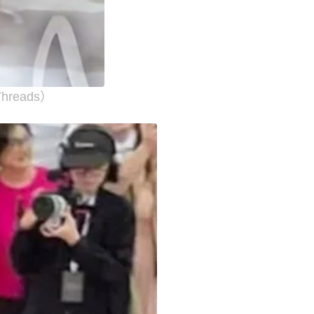
reads）