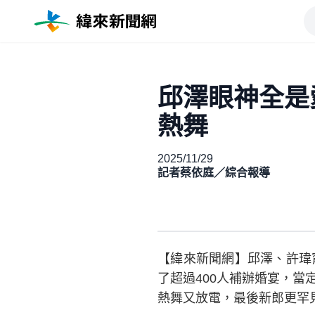
邱澤眼神全是
熱舞
2025/11/29
記者蔡依庭／綜合報導
【緯來新聞網】邱澤、許瑋甯
了超過400人補辦婚宴，
熱舞又放電，最後新郎更罕