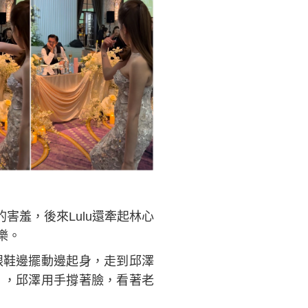
害羞，後來Lulu還牽起林心
樂。
跟鞋邊擺動邊起身，走到邱澤
」，邱澤用手撐著臉，看著老