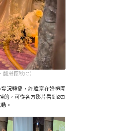
翻攝懷秋IG）
是實況轉播，許瑋甯在婚禮開
的，可從各方影片看到ØZI
感動。