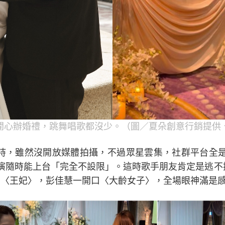
開心辦婚禮，跳舞唱歌都沒少。（圖／夏朵創意行銷提供、
綱主持，雖然沒開放媒體拍攝，不過眾星雲集，社群平台全
演隨時能上台「完全不設限」。這時歌手朋友肯定是逃不掉
獻唱〈王妃〉，彭佳慧一開口〈大齡女子〉，全場眼神滿是