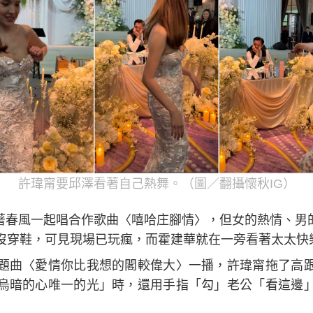
許瑋甯要邱澤看著自己熱舞。（圖／翻攝懷秋IG）
逼著春風一起唱合作歌曲〈嘻哈庄腳情〉，但女的熱情、男的
沒穿鞋，可見現場已玩瘋，而霍建華就在一旁看著太太快
題曲〈愛情你比我想的閣較偉大〉一播，許瑋甯拖了高
烏暗的心唯一的光」時，還用手指「勾」老公「看這邊