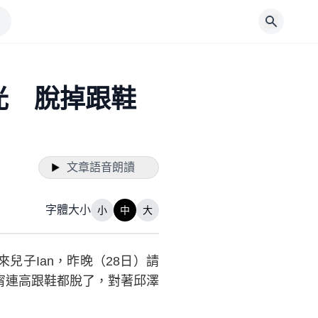
光 脫掉跟鞋
文章語音朗讀
字體大小
小
中
大
子Ian，昨晚（28日）請
甯連高跟鞋都脫了，對著邱澤