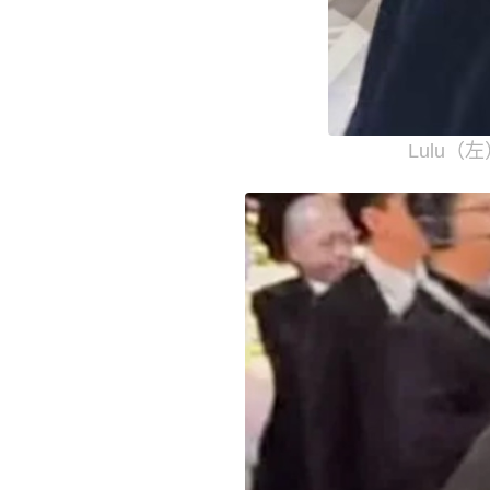
Lulu（