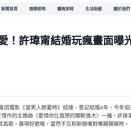
新聞首頁
娛樂即時
體育即時
生活財經
關於我們
愛！許瑋甯結婚玩瘋畫面曝
因電影《當男人戀愛時》結緣，登記結婚4年、今年迎來兒
當定情作的主題曲〈愛情你比我想的閣較偉大〉一播，許瑋
見高歌，展現好歌喉，當然不忘和新娘嘴對嘴親親親吻。