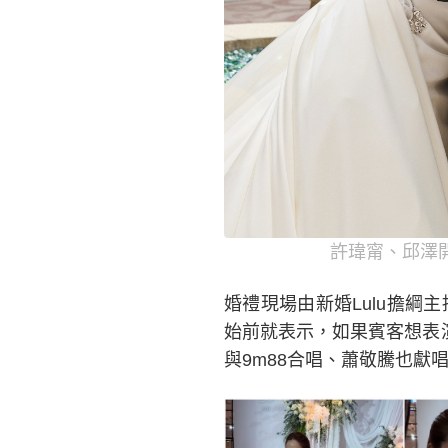
許瑋甯、邱澤
婚禮現場由新婚Lulu擔
始前就表示，如果賓客想表
與9m88合唱、蕭敬騰也