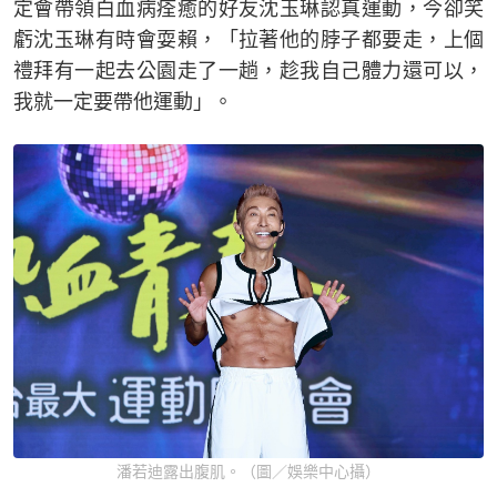
定會帶領白血病痊癒的好友沈玉琳認真運動，今卻笑
虧沈玉琳有時會耍賴，「拉著他的脖子都要走，上個
禮拜有一起去公園走了一趟，趁我自己體力還可以，
我就一定要帶他運動」。
潘若迪露出腹肌。（圖／娛樂中心攝）