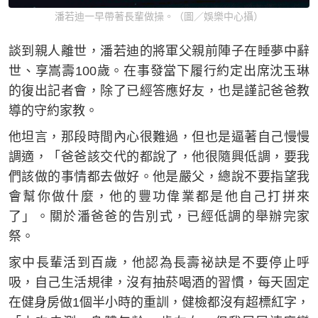
潘若迪一早帶著長輩做操。（圖／娛樂中心攝）
談到親人離世，潘若迪的將軍父親前陣子在睡夢中辭
世、享嵩壽100歲。在事發當下履行約定出席沈玉琳
的復出記者會，除了已經答應好友，也是謹記爸爸教
導的守約家教。
他坦言，那段時間內心很難過，但也是逼著自己慢慢
調適，「爸爸該交代的都說了，他很隨興低調，要我
們該做的事情都去做好。他是嚴父，總說不要指望我
會幫你做什麼，他的豐功偉業都是他自己打拼來
了」。關於潘爸爸的告別式，已經低調的舉辦完家
祭。
家中長輩活到百歲，他認為長壽祕訣是不要停止呼
吸，自己生活規律，沒有抽菸喝酒的習慣，每天固定
在健身房做1個半小時的重訓，健檢都沒有超標紅字，