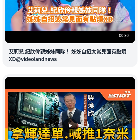
00:30
艾莉兒.紀欣伶親姊妹同隊！ 姊姊自招太常見面有點煩
XD@videolandnews