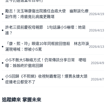
至今仍遺憾當年日本行
勵志！沈玉琳康復出院擔任血癌大使 幽默談化療
2026/4/19
副作用：痔瘡竟比病魔更難堪
許老三提前慶祝母親節 1句話讓小S嚇壞：她是
2026/4/13
誰？
「康、熙、玲」睽違10年同框掀回憶殺 林志玲淚
2026/4/13
灑現場喊：想被小S罵
小S不刪大S聯絡方式！仍常傳訊分享日常 哽咽
2026/4/9
曝：姊姊終於徹底回歸
小S回歸《不熙娣》收視制霸奪冠！爆賈永婕大頭
2026/4/7
症連老公都受不了
追蹤緯來 掌握未來