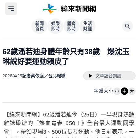
新聞
娛樂
體育
生活
首頁
即時
即時
財經
62歲潘若迪身體年齡只有38歲 爆沈玉
琳說好要運動賴皮了
2026/4/25
記者蔡依庭／台北報導
文章語音朗讀
字體大小
小
中
大
【緯來新聞網】62歲潘若迪今（25日）一早現身熟齡
雜誌舉辦的「熱血青春《50＋》全台最大運動同學
會」，帶領現場3、500位長者運動。他日前表示，一