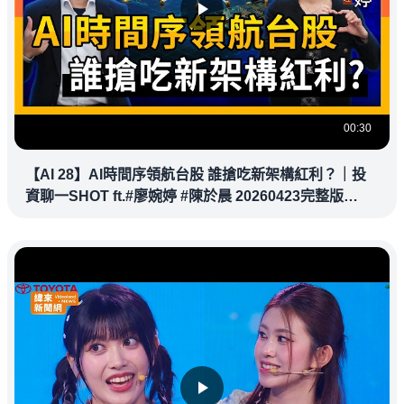
00:30
【AI 28】AI時間序領航台股 誰搶吃新架構紅利？｜投
資聊一SHOT ft.#廖婉婷 #陳於晨 20260423完整版
@vlmoney