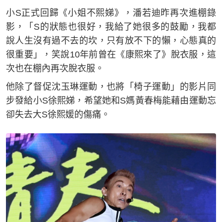
小S正式回歸《小姐不熙娣》，潘若迪昨再次進棚錄
影，「S的狀態也很好，我給了她很多的鼓勵，我都
說人生沒有過不去的坎，只有放不下的懶，心態真的
很重要」，笑說10年前曾在《康熙來了》脫衣服，這
次也在棚內再次脫衣服。
他除了督促沈玉琳運動，也將「椅子運動」的影片同
步發給小S徐熙娣，希望她和S媽黃春梅能藉由運動忘
卻失去大S徐熙媛的傷痛。