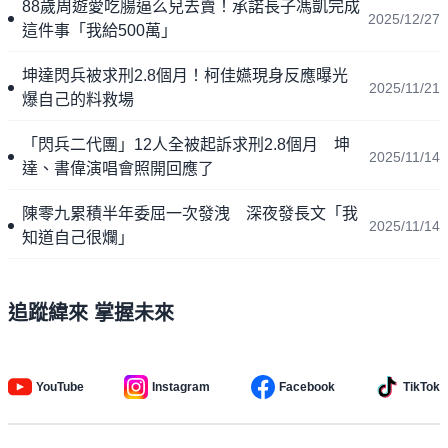
88歲周遊愛吃腸逼么兒去賣！承諾長子馮凱完成
2025/12/27
這件事「我給500萬」
坤達閃兵被求刑2.8個月！柯佳嬿現身反應曝光
2025/11/21
爆自己的料救場
「閃兵二代團」12人全被起訴求刑2.8個月 坤
2025/11/14
達、書偉演唱會照開回應了
陳零九累積半年委屈一次發洩 深夜發長文「我
2025/11/14
知道自己很爛」
追蹤緯來 掌握未來
YouTube
Instagram
Facebook
TikTok