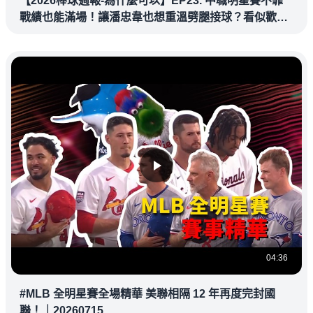
【2026棒球週報-為什麼可以】EP23. 中職明星賽不靠
戰績也能滿場！讓潘忠韋也想重溫劈腿接球？看似歡樂
教練都暗中觀察
04:36
#MLB 全明星賽全場精華 美聯相隔 12 年再度完封國
聯！｜20260715