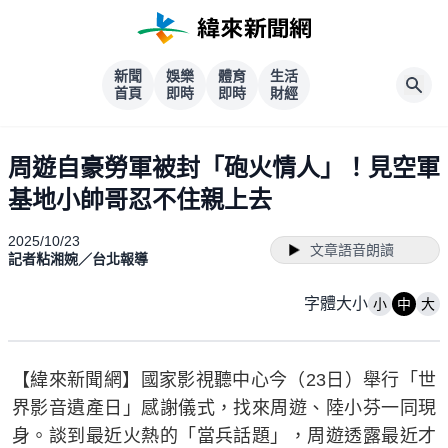
新聞
娛樂
體育
生活
首頁
即時
即時
財經
周遊自豪勞軍被封「砲火情人」！見空軍
基地小帥哥忍不住親上去
2025/10/23
文章語音朗讀
記者粘湘婉／台北報導
字體大小
小
中
大
【緯來新聞網】國家影視聽中心今（23日）舉行「世
界影音遺產日」感謝儀式，找來周遊、陸小芬一同現
身。談到最近火熱的「當兵話題」，周遊透露最近才