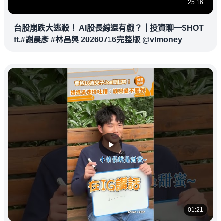
25:16
台股崩跌大逃殺！ AI股長線還有戲？｜投資聊一SHOT
ft.#謝晨彥 #林昌興 20260716完整版 @vlmoney
01:21