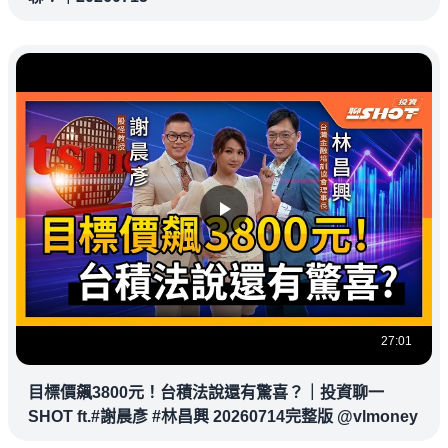
27:01
目標價飆3800元！台積法說還有驚喜？｜投資聊一
SHOT ft.#謝晨彥 #林昌興 20260714完整版 @vlmoney