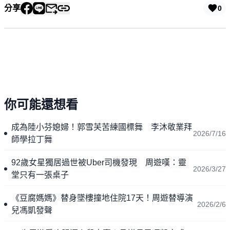
分享
0
你可能還想看
成為陸小芬媳婦！郭雪芙苦練國標舞 李沐敬業拜
2026/7/16
師學拉丁舞
92歲女星獨居過世被Uber司機發現 周遊嘆：靈
2026/3/27
堂只有一張桌子
《豆腐媽媽》替身墜樓撞地住院17天！周遊替導演
2026/2/6
兒馮凱發聲