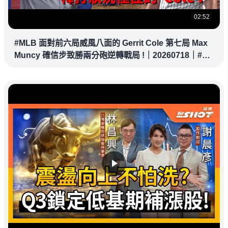
02:52
#MLB 面對前六局威風八面的 Gerrit Cole 第七局 Max
Muncy 確信步致勝兩分砲逆轉戰局 !｜20260718｜#洛
杉磯道奇