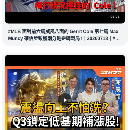
02:52
#MLB 面對前六局威風八面的 Gerrit Cole 第七局 Max
Muncy 確信步致勝兩分砲逆轉戰局 !｜20260718｜#洛
杉磯道奇