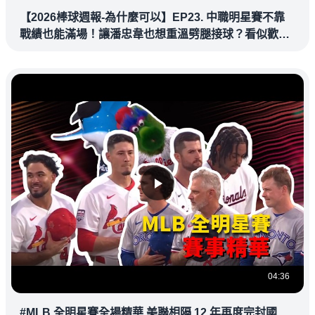
【2026棒球週報-為什麼可以】EP23. 中職明星賽不靠
戰績也能滿場！讓潘忠韋也想重溫劈腿接球？看似歡樂
教練都暗中觀察
04:36
#MLB 全明星賽全場精華 美聯相隔 12 年再度完封國