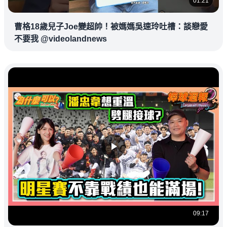
01:21
曹格18歲兒子Joe變超帥！被媽媽吳速玲吐槽：談戀愛
不要我 @videolandnews
09:17