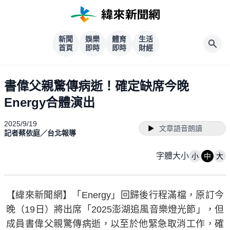
新聞
娛樂
體育
生活
首頁
即時
即時
財經
書偉父親驚傳病逝！確定缺席今晚
Energy合體演出
2025/9/19
文章語音朗讀
記者蔡依庭／台北報導
字體大小
小
中
大
【緯來新聞網】「Energy」回歸後行程滿檔，原訂今
晚（19日）將出席「2025澎湖追風音樂燈光節」，但
成員書偉父親驚傳病逝，以至於他緊急取消工作，確