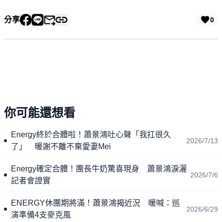
分享
0
你可能還想看
Energy終於合體啦！蕭景鴻吐心聲「我扛很久
2026/7/13
了」 暖謝不離不棄愛妻Mei
Energy確定合體！團長牛奶驚喜現身 蕭景鴻淚灑
2026/7/6
記者會證實
ENERGY休團期將滿！蕭景鴻揭近況 暖喊：巡
2026/6/29
演準備4支麥克風