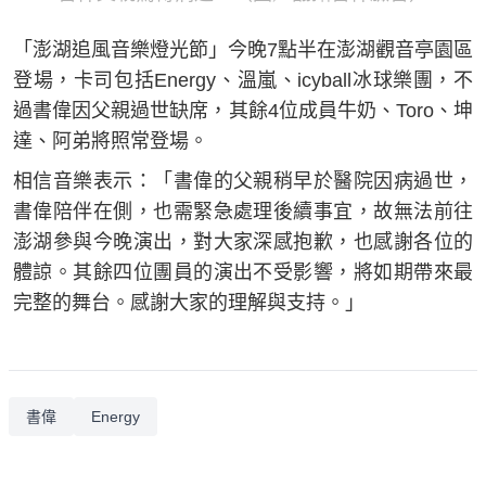
「澎湖追風音樂燈光節」今晚7點半在澎湖觀音亭園區
登場，卡司包括Energy、溫嵐、icyball冰球樂團，不
過書偉因父親過世缺席，其餘4位成員牛奶、Toro、坤
達、阿弟將照常登場。
相信音樂表示：「書偉的父親稍早於醫院因病過世，
書偉陪伴在側，也需緊急處理後續事宜，故無法前往
澎湖參與今晚演出，對大家深感抱歉，也感謝各位的
體諒。其餘四位團員的演出不受影響，將如期帶來最
完整的舞台。感謝大家的理解與支持。」
書偉
Energy