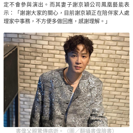
定不會參與演出。而其妻子謝京穎公司鳳凰藝能表
示：「謝謝大家的關心，目前謝京穎正在陪伴家人處
理家中事務，不方便多做回應，感謝理解。」
書偉父親驚傳病逝。（圖／翻攝書偉臉書）