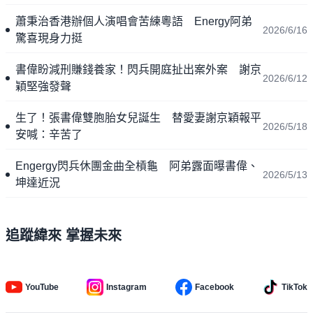
蕭秉治香港辦個人演唱會苦練粵語 Energy阿弟
2026/6/16
驚喜現身力挺
書偉盼減刑賺錢養家！閃兵開庭扯出案外案 謝京
2026/6/12
穎堅強發聲
生了！張書偉雙胞胎女兒誕生 替愛妻謝京穎報平
2026/5/18
安喊：辛苦了
Engergy閃兵休團金曲全槓龜 阿弟露面曝書偉、
2026/5/13
坤達近況
追蹤緯來 掌握未來
YouTube
Instagram
Facebook
TikTok