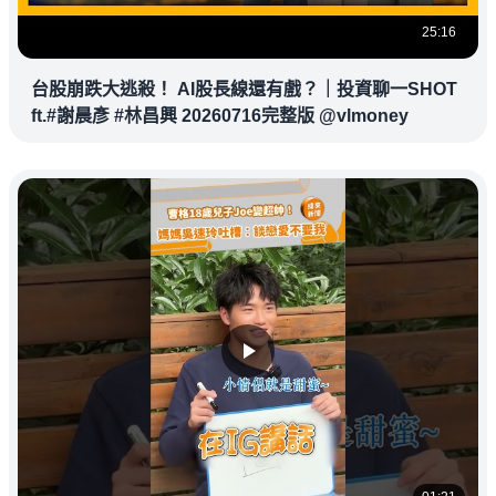
25:16
台股崩跌大逃殺！ AI股長線還有戲？｜投資聊一SHOT
ft.#謝晨彥 #林昌興 20260716完整版 @vlmoney