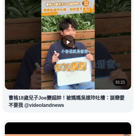
01:21
曹格18歲兒子Joe變超帥！被媽媽吳速玲吐槽：談戀愛
不要我 @videolandnews