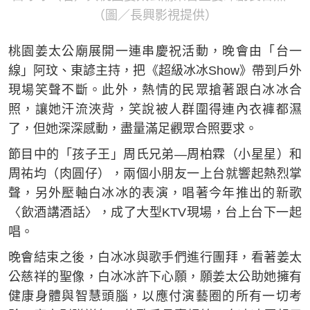
（圖／長興影視提供）
桃園姜太公廟展開一連串慶祝活動，晚會由「台一
線」阿玟、東諺主持，把《超級冰冰Show》帶到戶外
現場笑聲不斷。此外，熱情的民眾搶著跟白冰冰合
照，讓她汗流浹背，笑說被人群圍得連內衣褲都濕
了，但她深深感動，盡量滿足觀眾合照要求。
節目中的「孩子王」周氏兄弟—周柏霖（小星星）和
周祐均（肉圓仔），兩個小朋友一上台就響起熱烈掌
聲，另外壓軸白冰冰的表演，唱著今年推出的新歌
〈飲酒講酒話〉，成了大型KTV現場，台上台下一起
唱。
晚會結束之後，白冰冰與歌手們進行團拜，看著姜太
公慈祥的聖像，白冰冰許下心願，願姜太公助她擁有
健康身體與智慧頭腦，以應付演藝圈的所有一切考