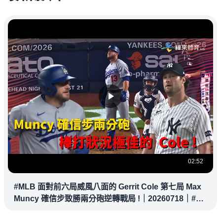
02:52
#MLB 面對前六局威風八面的 Gerrit Cole 第七局 Max
Muncy 確信步致勝兩分砲逆轉戰局 !｜20260718｜#洛
杉磯道奇