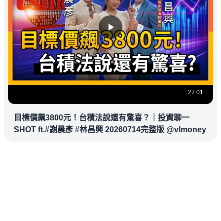
27:01
目標價飆3800元！台積法說還有驚喜？｜投資聊一
SHOT ft.#謝晨彥 #林昌興 20260714完整版 @vlmoney