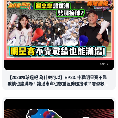
09:17
【2026棒球週報-為什麼可以】EP23. 中職明星賽不靠
戰績也能滿場！讓潘忠韋也想重溫劈腿接球？看似歡樂
教練都暗中觀察