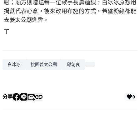
驗；廟方則贈送每一位歌手長壽麵線，白冰冰原想用
捐獻代表心意，後來改用布施的方式，希望粉絲都能
去姜太公廟進香。
ㄒ
白冰冰
桃園姜太公廟
邱創良
分享
0