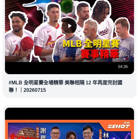
04:36
#MLB 全明星賽全場精華 美聯相隔 12 年再度完封國
聯！｜20260715