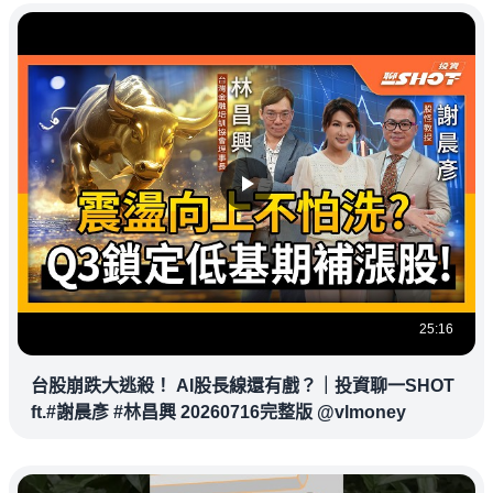
25:16
台股崩跌大逃殺！ AI股長線還有戲？｜投資聊一SHOT
ft.#謝晨彥 #林昌興 20260716完整版 @vlmoney