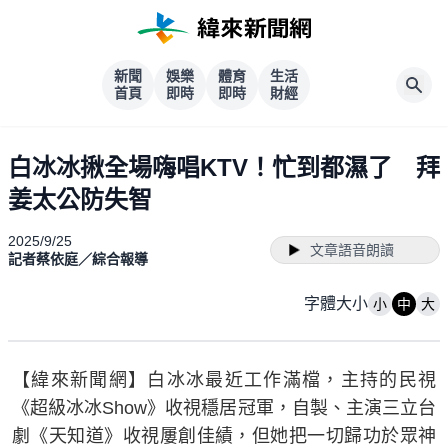
新聞
娛樂
體育
生活
首頁
即時
即時
財經
白冰冰揪全場嗨唱KTV！忙到都濕了 拜
姜太公防失智
2025/9/25
文章語音朗讀
記者蔡依庭／綜合報導
字體大小
小
中
大
【緯來新聞網】白冰冰最近工作滿檔，主持的民視
《超級冰冰Show》收視穩居冠軍，自製、主演三立台
劇《天知道》收視屢創佳績，但她把一切歸功於眾神