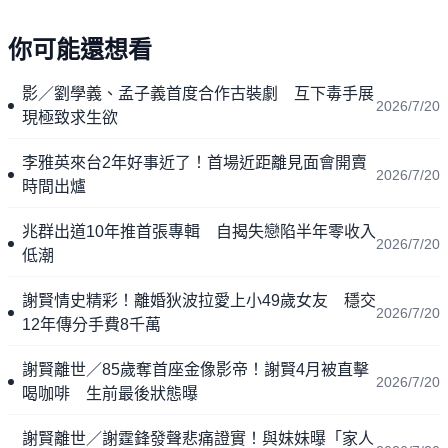
你可能還想看
影／劉學義、孟子義首度合作古裝劇 互下毒手展
2026/7/20
現極致求生欲
李雅英來台2年好事近了！首場近距離見面會開賣
2026/7/20
時間出爐
兆群出道10年推首張專輯 自揭失戀陷半年零收入
2026/7/20
低潮
謝賢情史精彩！離婚狄波拉愛上小49歲女友 穩交
2026/7/20
12年傳分手費8千萬
謝賢離世／85歲奪首座金像影帝！謝賢4月被直擊
2026/7/20
喝咖啡 生前最後狀態曝
謝賢離世／謝霆鋒發聲悲痛證實！與妹妹曝「家人