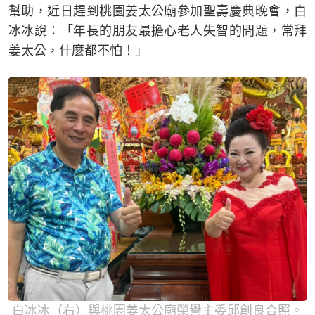
幫助，近日趕到桃園姜太公廟參加聖壽慶典晚會，白
冰冰說：「年長的朋友最擔心老人失智的問題，常拜
姜太公，什麼都不怕！」
白冰冰（右）與桃園姜太公廟榮譽主委邱創良合照。