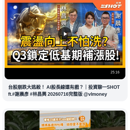
25:16
台股崩跌大逃殺！ AI股長線還有戲？｜投資聊一SHOT
ft.#謝晨彥 #林昌興 20260716完整版 @vlmoney