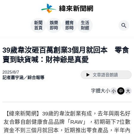
新聞
娛樂
體育
生活
首頁
即時
即時
財經
39歲韋汝砸百萬創業3個月就回本 零食
賣到缺貨喊：財神爺是真愛
2025/8/7
文章語音朗讀
記者蕭宇涵／綜合報導
字體大小
小
中
大
【緯來新聞網】39歲的韋汝創業有成，去年與兩名好
友合夥自創健康食品品牌「RAW」，初期砸下7位數
資金不到三個月就回本，近期推出零食產品，半年內