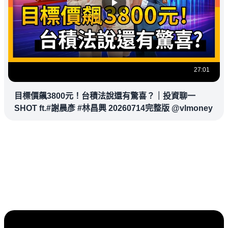
27:01
目標價飆3800元！台積法說還有驚喜？｜投資聊一
SHOT ft.#謝晨彥 #林昌興 20260714完整版 @vlmoney