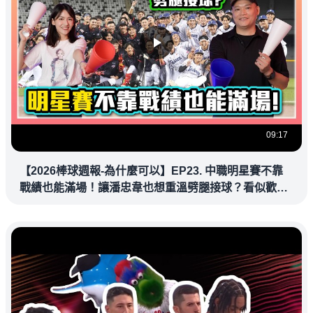
09:17
【2026棒球週報-為什麼可以】EP23. 中職明星賽不靠
戰績也能滿場！讓潘忠韋也想重溫劈腿接球？看似歡樂
教練都暗中觀察