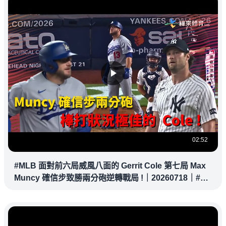
02:52
#MLB 面對前六局威風八面的 Gerrit Cole 第七局 Max
Muncy 確信步致勝兩分砲逆轉戰局 !｜20260718｜#洛
杉磯道奇