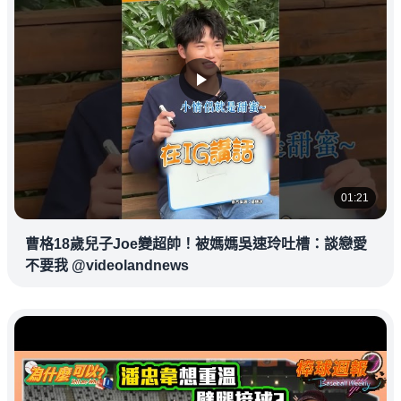
01:21
曹格18歲兒子Joe變超帥！被媽媽吳速玲吐槽：談戀愛
不要我 @videolandnews