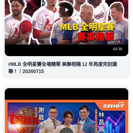
04:36
#MLB 全明星賽全場精華 美聯相隔 12 年再度完封國
聯！｜20260715