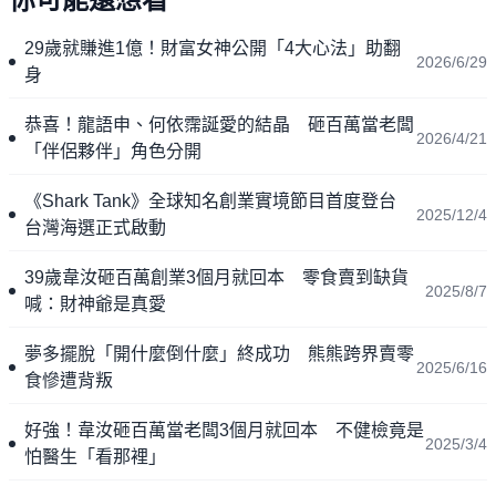
29歲就賺進1億！財富女神公開「4大心法」助翻
2026/6/29
身
恭喜！龍語申、何依霈誕愛的結晶 砸百萬當老闆
2026/4/21
「伴侶夥伴」角色分開
《Shark Tank》全球知名創業實境節目首度登台
2025/12/4
台灣海選正式啟動
39歲韋汝砸百萬創業3個月就回本 零食賣到缺貨
2025/8/7
喊：財神爺是真愛
夢多擺脫「開什麼倒什麼」終成功 熊熊跨界賣零
2025/6/16
食慘遭背叛
好強！韋汝砸百萬當老闆3個月就回本 不健檢竟是
2025/3/4
怕醫生「看那裡」