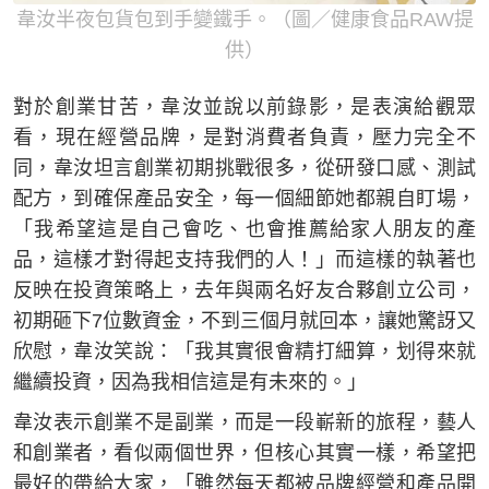
韋汝半夜包貨包到手變鐵手。（圖／健康食品RAW提
供）
對於創業甘苦，韋汝並說以前錄影，是表演給觀眾
看，現在經營品牌，是對消費者負責，壓力完全不
同，韋汝坦言創業初期挑戰很多，從研發口感、測試
配方，到確保產品安全，每一個細節她都親自盯場，
「我希望這是自己會吃、也會推薦給家人朋友的產
品，這樣才對得起支持我們的人！」而這樣的執著也
反映在投資策略上，去年與兩名好友合夥創立公司，
初期砸下7位數資金，不到三個月就回本，讓她驚訝又
欣慰，韋汝笑說：「我其實很會精打細算，划得來就
繼續投資，因為我相信這是有未來的。」
韋汝表示創業不是副業，而是一段嶄新的旅程，藝人
和創業者，看似兩個世界，但核心其實一樣，希望把
最好的帶給大家，「雖然每天都被品牌經營和產品開