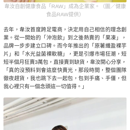
韋汝自創健康食品「RAW」成為企業家。（圖／健康
食品RAW提供）
去年，韋汝首度跨足電商，決定用自己相信的理念創
業。從一開始的「沖泡飲」到之後熱賣的「果凍」，
品牌一步步建立口碑。而今年推出的「原薯纖盈裸芋
片」和「水光益菌裸軟糖」，更是引爆市場狂潮，短
短半個月狂賣3萬包，直接賣到缺貨，韋汝開心分享，
「真的沒預料到會這麼快賣光，那段時間，整個團隊
徹夜趕貨，我也跳下去一起包，包到手痛、手僵，但
我心裡只有一個念頭這一切值得。」