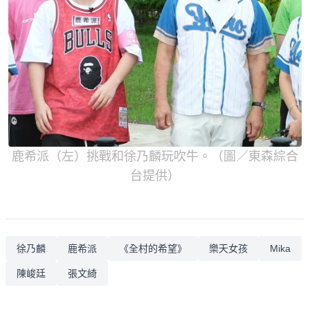
鹿希派（左）挑戰和徐乃麟玩吹牛。（圖／東森綜合
台提供）
徐乃麟
鹿希派
《全村的希望》
樂天女孩
Mika
陳峻廷
張文綺