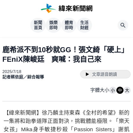
新聞
娛樂
體育
生活
首頁
即時
即時
財經
鹿希派不到10秒就GG！張文綺「硬上」
FEniX陳峻廷 爽喊：我自己來
2025/7/18
文章語音朗讀
記者蔡依庭／綜合報導
字體大小
小
中
大
【緯來新聞網】徐乃麟主持東森《全村的希望》新的
一集將和跆拳道隊正面對決，挑戰體能極限。「樂天
女孩」Mika身手敏捷秒殺「Passion Sisters」謝凱