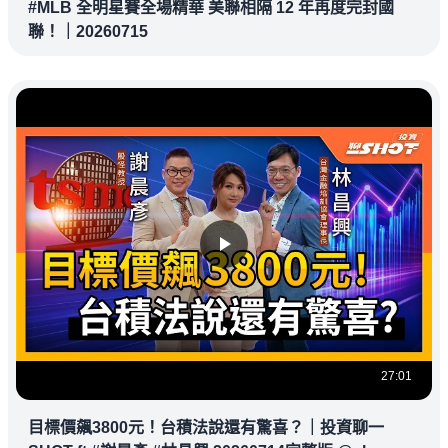
#MLB 全明星賽全場精華 美聯相隔 12 年再度完封國
聯！｜20260715
27:01
目標價飆3800元！台積法說還有驚喜？｜投資聊一