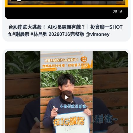
25:16
台股崩跌大逃殺！ AI股長線還有戲？｜投資聊一SHOT
ft.#謝晨彥 #林昌興 20260716完整版 @vlmoney