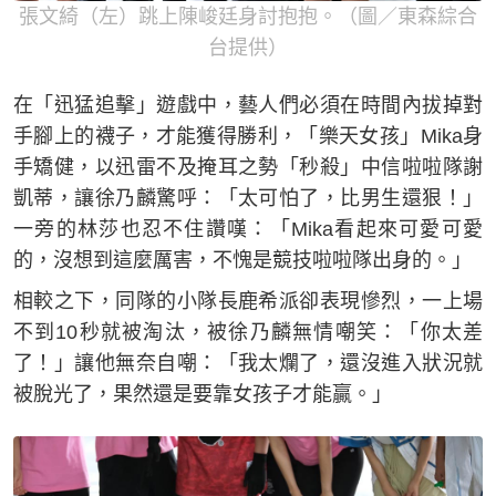
張文綺（左）跳上陳峻廷身討抱抱。（圖／東森綜合
台提供）
在「迅猛追擊」遊戲中，藝人們必須在時間內拔掉對
手腳上的襪子，才能獲得勝利，「樂天女孩」Mika身
手矯健，以迅雷不及掩耳之勢「秒殺」中信啦啦隊謝
凱蒂，讓徐乃麟驚呼：「太可怕了，比男生還狠！」
一旁的林莎也忍不住讚嘆：「Mika看起來可愛可愛
的，沒想到這麼厲害，不愧是競技啦啦隊出身的。」
相較之下，同隊的小隊長鹿希派卻表現慘烈，一上場
不到10秒就被淘汰，被徐乃麟無情嘲笑：「你太差
了！」讓他無奈自嘲：「我太爛了，還沒進入狀況就
被脫光了，果然還是要靠女孩子才能贏。」