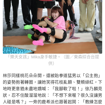
「樂天女孩」Mika身手敏捷。（圖／東森綜合台提
供）
林莎同樣桃花朵朵開，還被跆拳道猛男以「公主抱」
的姿勢抱著轉圈，讓她笑得花枝亂顫、雙頰緋紅，下
地時更意猶未盡地嬌喊：「我腳軟了啦！」徐乃麟見
狀，忍不住酸溜溜地說：「不想下來喔？很久沒讓男
人碰是嗎？」一旁的鹿希派也跟著起鬨：「教練怎麼