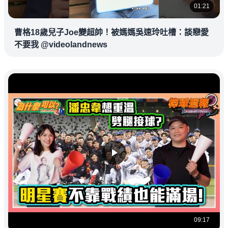
01:21
曹格18歲兒子Joe變超帥！被媽媽吳速玲吐槽：談戀愛
不要我 @videolandnews
09:17