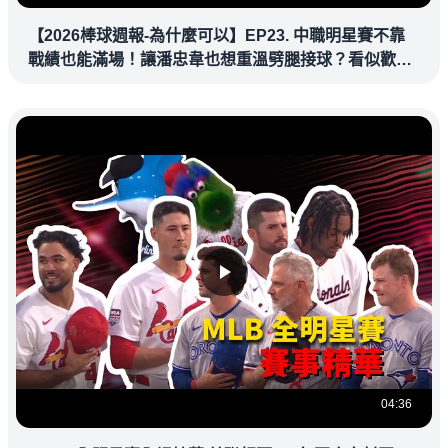
【2026棒球週報-為什麼可以】EP23. 中職明星賽不靠
戰績也能滿場！讓潘忠韋也想重溫劈腿接球？看似歡樂
教練都暗中觀察
04:36