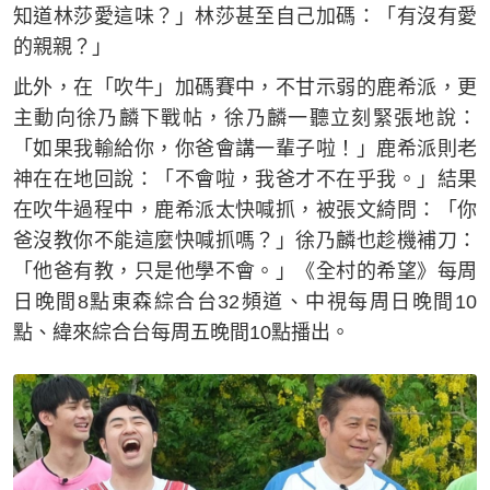
知道林莎愛這味？」林莎甚至自己加碼：「有沒有愛
的親親？」
此外，在「吹牛」加碼賽中，不甘示弱的鹿希派，更
主動向徐乃麟下戰帖，徐乃麟一聽立刻緊張地說：
「如果我輸給你，你爸會講一輩子啦！」鹿希派則老
神在在地回說：「不會啦，我爸才不在乎我。」結果
在吹牛過程中，鹿希派太快喊抓，被張文綺問：「你
爸沒教你不能這麼快喊抓嗎？」徐乃麟也趁機補刀：
「他爸有教，只是他學不會。」《全村的希望》每周
日晚間8點東森綜合台32頻道、中視每周日晚間10
點、緯來綜合台每周五晚間10點播出。