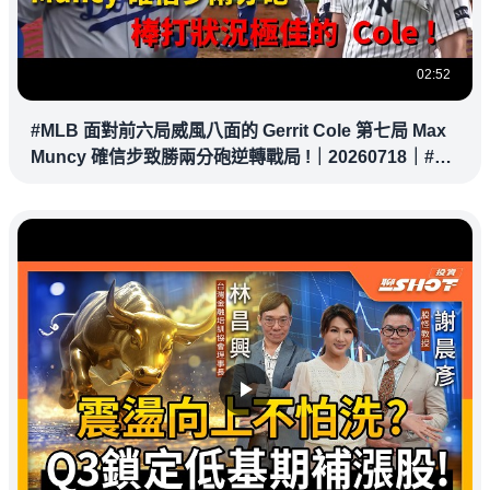
02:52
#MLB 面對前六局威風八面的 Gerrit Cole 第七局 Max
Muncy 確信步致勝兩分砲逆轉戰局 !｜20260718｜#洛
杉磯道奇