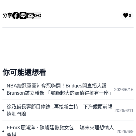
分享
0
你可能還想看
NBA總冠軍賽》奪冠嗨翻！Bridges開直播大讚
2026/6/16
Brunson該立雕像 「那顆超大的頭值得擁有一座」
徐乃麟長壽節目停錄...再接新主持 下海鏡頭前親
2026/6/11
擠肛門腺
FEniX夏浦洋、陳峻廷帶貨女包 曝未來理想情人
2026/6/9
穿搭