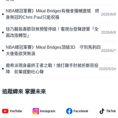
NBA總冠軍賽》Mikal Bridges有機會彌補遺憾 終
2026/6/8
身無冠的Chris Paul只能祝福
徐乃麟長壽節目無預警停錄！電視台發聲證實「全
2026/6/8
面改版轉型」
NBA總冠軍賽》Mikal Bridges頂級3D 守到馬刺四
2026/6/7
大後衛欲哭無淚
鹿希派現身最終王者之戰！燒打雞手肘被折斷拒投
2026/5/24
降 前輩感動吐心聲
追蹤緯來 掌握未來
YouTube
Instagram
Facebook
TikTok