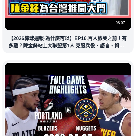
08:07
【2026棒球週報-為什麼可以】EP16.百人旅美之前！有
多難？陳金鋒站上大聯盟第1人 克服兵役、語言、資訊
落差，推開旅美大門改寫台灣棒壇