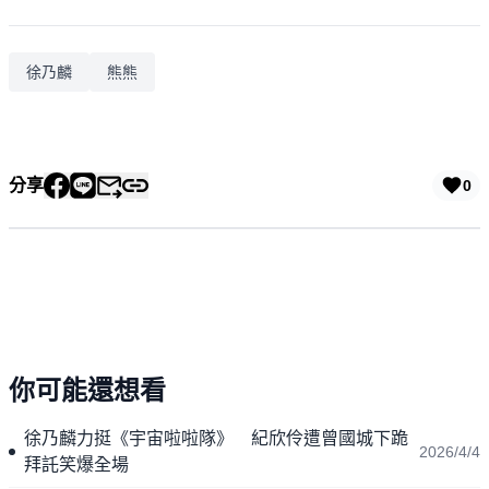
徐乃麟
熊熊
分享
0
你可能還想看
徐乃麟力挺《宇宙啦啦隊》 紀欣伶遭曾國城下跪
2026/4/4
拜託笑爆全場