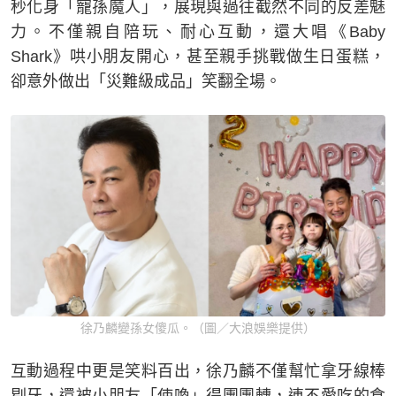
秒化身「寵孫魔人」，展現與過往截然不同的反差魅
力。不僅親自陪玩、耐心互動，還大唱《Baby
Shark》哄小朋友開心，甚至親手挑戰做生日蛋糕，
卻意外做出「災難級成品」笑翻全場。
徐乃麟變孫女傻瓜。（圖／大浪娛樂提供）
互動過程中更是笑料百出，徐乃麟不僅幫忙拿牙線棒
剔牙，還被小朋友「使喚」得團團轉，連不愛吃的食