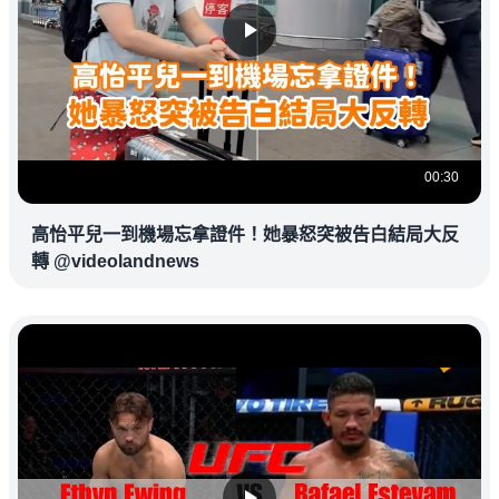
00:30
高怡平兒一到機場忘拿證件！她暴怒突被告白結局大反
轉 @videolandnews