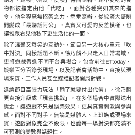
物都被指定由他「代吃」，面對各種突如其來的指
令，他全程毫無招架之力、乖乖照辦，從綜藝大哥瞬
間變成「最聽話阿公」，真實又可愛的反差模樣，也
讓觀眾看見他私下更生活化的一面。
除了溫馨又爆笑的互動外，節目另一大核心單元「吹
牛對決」同樣話題不斷。徐乃麟不只走入日常場域，
更將遊戲帶進不同平台與場合，包含前往ETtoday、
娛樂百分百錄影現場，以及記者會活動中，直接與現
場來賓、工作人員甚至媒體記者開局對戰。
延續節目高張力玩法「輸了就要付出代價」，徐乃麟
更直接升級成「現金挑戰」，在多個場合中實際送出
獎金，讓遊戲不只是娛樂效果，更具真實刺激與參與
感。面對不同對手，無論是媒體人、上班族或現場來
賓，遊戲對象完全不設限，也讓每一場對決都充滿不
可預測的變數與話題性。