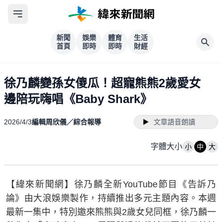
新聞
娛樂
體育
生活
首頁
即時
即時
財經
徐乃麟變孫女傻瓜！超寵熊熊2歲愛女
邊陪玩嗨唱《Baby Shark》
2026/4/3
編輯周欣儀／綜合報導
文章語音朗讀
字體大小
小
中
大
【緯來新聞網】徐乃麟全新YouTube節目《告訴乃
論》由大浪娛樂製作，持續推出多元主題內容。本週
最新一集中，特別邀來熊熊與2歲女兒同框，徐乃麟一