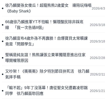
徐乃麟變孫女傻瓜！超寵熊熊2歲愛女 邊陪玩嗨唱
2026/4/3
《Baby Shark》
66歲徐乃麟進軍YT不怕輸！懶理酸民除非踩底
2026/3/18
線 「我一次告過8個」
徐乃麟宣布4歲外孫不再露臉！自爆寶貝太常曠課
2026/3/18
竟是「問題學生」
堅稱是純友誼！熊熊讓張立東單獨隨意進出住家
2026/2/28
曝開權限原因
又吵架！《衝衝衝》除夕特別節目拚死活 徐乃麟
2026/2/11
氣摔手稿
「輸不起」9年了沒落幕！唐從聖女兒遭霸凌怒踹
2026/1/21
同學 徐乃麟面愁回應