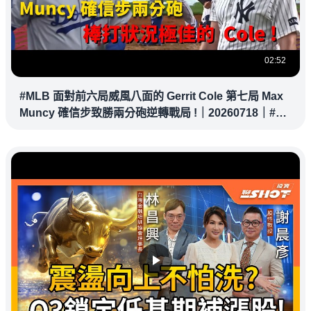
02:52
#MLB 面對前六局威風八面的 Gerrit Cole 第七局 Max
Muncy 確信步致勝兩分砲逆轉戰局 !｜20260718｜#洛
杉磯道奇