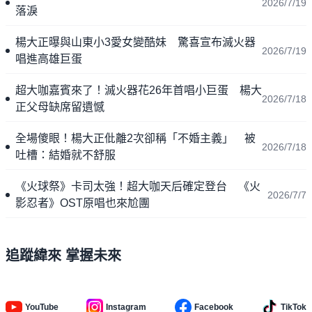
2026/7/19
落淚
楊大正曝與山東小3愛女變酷妹 驚喜宣布滅火器
2026/7/19
唱進高雄巨蛋
超大咖嘉賓來了！滅火器花26年首唱小巨蛋 楊大
2026/7/18
正父母缺席留遺憾
全場傻眼！楊大正仳離2次卻稱「不婚主義」 被
2026/7/18
吐槽：結婚就不舒服
《火球祭》卡司太強！超大咖天后確定登台 《火
2026/7/7
影忍者》OST原唱也來尬團
追蹤緯來 掌握未來
YouTube
Instagram
Facebook
TikTok