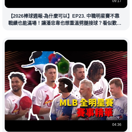
09:17
【2026棒球週報-為什麼可以】EP23. 中職明星賽不靠
戰績也能滿場！讓潘忠韋也想重溫劈腿接球？看似歡樂
教練都暗中觀察
04:36