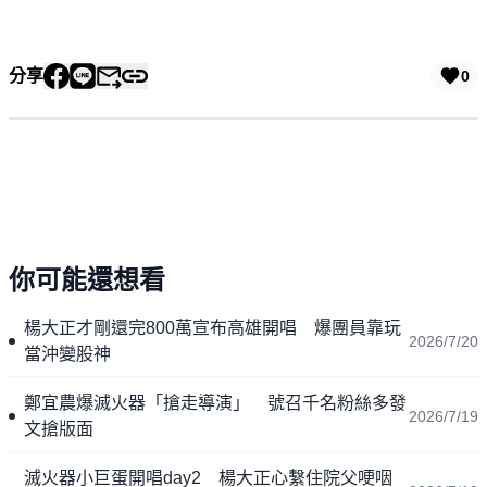
分享
0
你可能還想看
楊大正才剛還完800萬宣布高雄開唱 爆團員靠玩
2026/7/20
當沖變股神
鄭宜農爆滅火器「搶走導演」 號召千名粉絲多發
2026/7/19
文搶版面
滅火器小巨蛋開唱day2 楊大正心繫住院父哽咽