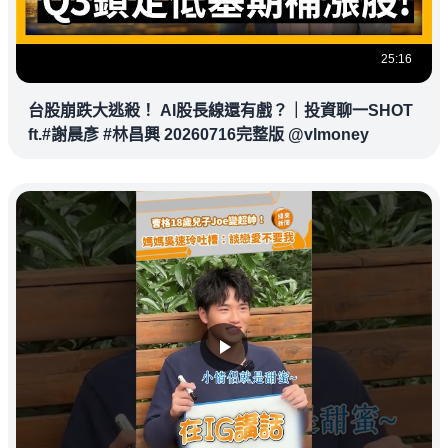
25:16
台股崩跌大逃殺！ AI股長線還有戲？｜投資聊一SHOT
ft.#謝晨彥 #林昌興 20260716完整版 @vlmoney