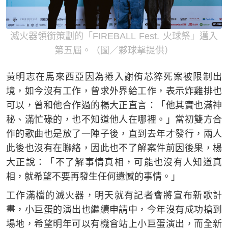
滅火器領銜策劃的「FIREBALL Fest. 火球祭」邁入
第五屆。（圖／夥球擊提供）
黃明志在馬來西亞因為捲入謝侑芯猝死案被限制出
境，如今沒有工作，曾求外界給工作，表示炸雞排也
可以，曾和他合作過的楊大正直言：「他其實也滿神
秘、滿忙碌的，也不知道他人在哪裡。」當初雙方合
作的歌曲也是放了一陣子後，直到去年才發行，兩人
此後也沒有在聯絡，因此也不了解案件前因後果，楊
大正說：「不了解事情真相，可能也沒有人知道真
相，就希望不要再發生任何遺憾的事情。」
工作滿檔的滅火器，明天就有記者會將宣布新歌計
畫，小巨蛋的演出也繼續申請中，今年沒有成功搶到
場地，希望明年可以有機會站上小巨蛋演出，而全新