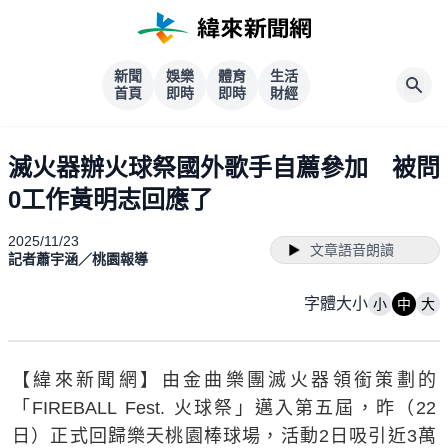
新聞
娛樂
體育
生活
首頁
即時
即時
財經
滅火器辦火球祭國外歌手自薦參加 被問
0工作黃明志回應了
2025/11/23
文章語音朗讀
記者蕭宇涵／桃園報導
字體大小
小
中
大
【緯來新聞網】由金曲樂團滅火器領銜策劃的
「FIREBALL Fest. 火球祭」邁入第五屆，昨（22
日）正式回歸樂天桃園棒球場，活動2日吸引近3萬