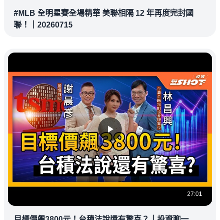
#MLB 全明星賽全場精華 美聯相隔 12 年再度完封國
聯！｜20260715
27:01
目標價飆3800元！台積法說還有驚喜？｜投資聊一