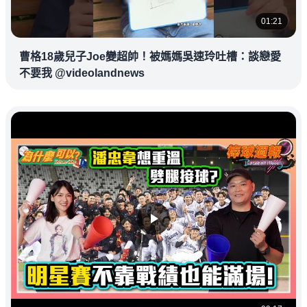
01:21
曹格18歲兒子Joe變超帥！被媽媽吳速玲吐槽：談戀愛
不要我 @videolandnews