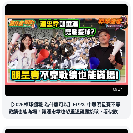
09:17
【2026棒球週報-為什麼可以】EP23. 中職明星賽不靠
戰績也能滿場！讓潘忠韋也想重溫劈腿接球？看似歡樂
教練都暗中觀察