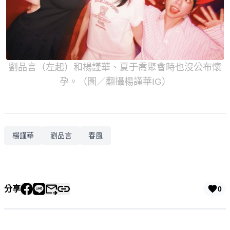
劉品言（左起）和楊謹華、夏于喬聚會時也沒公布懷
孕。（圖／翻攝楊謹華IG）
楊謹華
劉品言
春風
分享
0