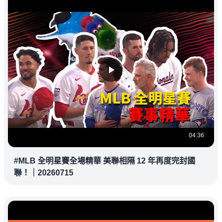
04:36
#MLB 全明星賽全場精華 美聯相隔 12 年再度完封國
聯！｜20260715