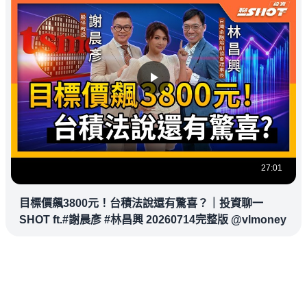
27:01
目標價飆3800元！台積法說還有驚喜？｜投資聊一
SHOT ft.#謝晨彥 #林昌興 20260714完整版 @vlmoney