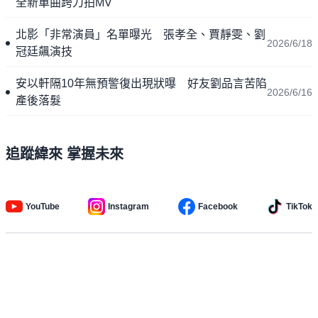
全新單曲跨刀拍MV
北影「非常演員」名單曝光 張孝全、賈靜雯、劉
2026/6/18
冠廷飆演技
安以軒隔10年無預警復出現狀曝 好友劉品言苦陷
2026/6/16
產後落髮
追蹤緯來 掌握未來
YouTube
Instagram
Facebook
TikTok