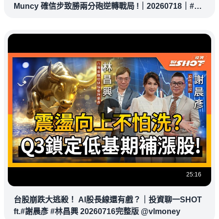
Muncy 確信步致勝兩分砲逆轉戰局 !｜20260718｜#洛
杉磯道奇
25:16
台股崩跌大逃殺！ AI股長線還有戲？｜投資聊一SHOT
ft.#謝晨彥 #林昌興 20260716完整版 @vlmoney