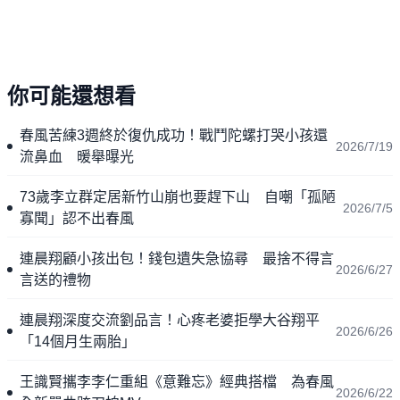
你可能還想看
春風苦練3週終於復仇成功！戰鬥陀螺打哭小孩還
2026/7/19
流鼻血 暖舉曝光
73歲李立群定居新竹山崩也要趕下山 自嘲「孤陋
2026/7/5
寡聞」認不出春風
連晨翔顧小孩出包！錢包遺失急協尋 最捨不得言
2026/6/27
言送的禮物
連晨翔深度交流劉品言！心疼老婆拒學大谷翔平
2026/6/26
「14個月生兩胎」
王識賢攜李李仁重組《意難忘》經典搭檔 為春風
2026/6/22