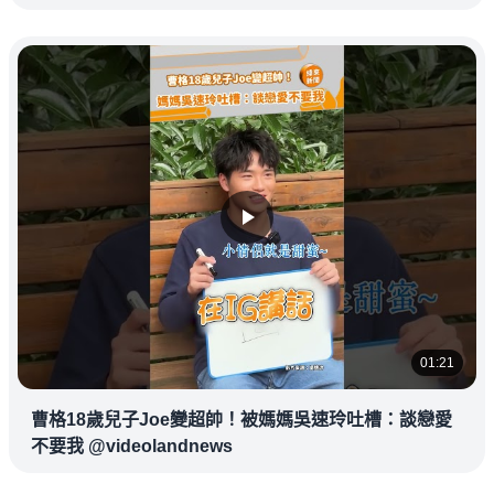
01:21
曹格18歲兒子Joe變超帥！被媽媽吳速玲吐槽：談戀愛
不要我 @videolandnews