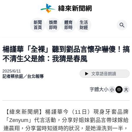
新聞
娛樂
體育
生活
首頁
即時
即時
財經
楊謹華「全裸」聽到劉品言懷孕嚇傻！搞
不清生父是誰：我猜是春風
2025/6/11
文章語音朗讀
記者蔡依庭／台北報導
字體大小
小
中
大
【緯來新聞網】楊謹華今（11日）現身牙套品牌
「Zenyum」代言活動，分享好姐妹劉品言帶球嫁給
連晨翔，分享當時知道時的狀況，是她澡洗到一半，