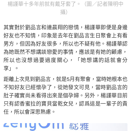
楊謹華十多年前就有戴牙套了。（圖／記者陳明中
攝）
其實對於劉品言和連晨翔的戀情，楊謹華即便是身邊
好友也不知情，印象是去年在劉品言生日聚會上有看
男方，但因為好友很多，所以也不疑有他。楊謹華認
為她既然不想講談戀愛的事情，應該是有她的顧慮，
所以也沒想過要過度關心，「她想講的話就會分
享」。
距離上次見到劉品言，就是5月有聚會，當時她根本也
不知好友已經懷孕了，從她發文可見，當時劉品言的
肚子確實尚未看得出來是個孕婦。另外，楊謹華目前
只有認香蜜拉的寶貝當乾女兒，認爲這是一輩子的責
任，所以會深思熟慮。