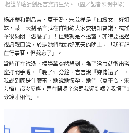
楊謹華瞎猜劉品言寶寶生父。（圖／記者陳明中攝）
楊謹華和劉品言、夏于喬、宋芸樺是「四纖女」好姐
妹，某一天劉品言就在群組約大家要視訊會議，楊謹
華很納悶「怎麼了」！但她就是不透露，非得要透過
視訊親口說，於是她們就約好某天的晚上，「我有記
在行事曆，但我忘了」。
當時正在洗澡，楊謹華突然想到，為了浴巾就衝出浴
室打開手機，「晚了15分鐘，言言說『妳錯過了』，
我說到底是什麼事，她說她懷孕，她們（夏于喬、宋
芸樺）都沒反應，是在鬧嗎？懲罰我遲到嗎？我愣了1
分鐘才相信」。