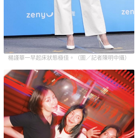
楊謹華一早起床狀態極佳。（圖／記者陳明中攝）