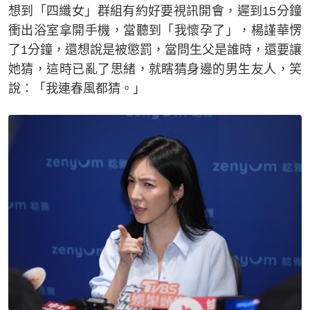
想到「四纖女」群組有約好要視訊開會，遲到15分鐘
衝出浴室拿開手機，當聽到「我懷孕了」，楊謹華愣
了1分鐘，還想說是被懲罰，當問生父是誰時，還要讓
她猜，這時已亂了思緒，就瞎猜身邊的男生友人，笑
說：「我連春風都猜。」