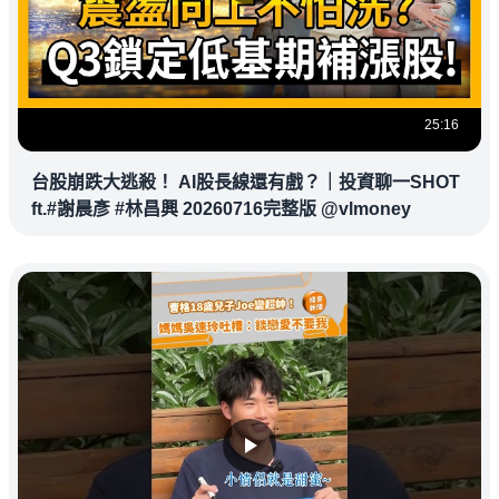
25:16
台股崩跌大逃殺！ AI股長線還有戲？｜投資聊一SHOT
ft.#謝晨彥 #林昌興 20260716完整版 @vlmoney