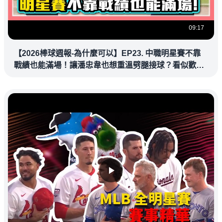
09:17
【2026棒球週報-為什麼可以】EP23. 中職明星賽不靠
戰績也能滿場！讓潘忠韋也想重溫劈腿接球？看似歡樂
教練都暗中觀察