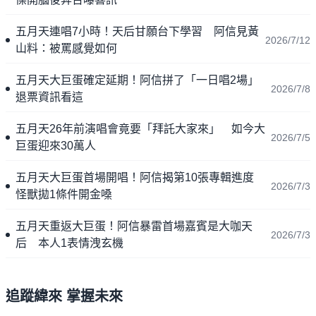
五月天連唱7小時！天后甘願台下學習 阿信見黃
2026/7/12
山料：被罵感覺如何
五月天大巨蛋確定延期！阿信拼了「一日唱2場」
2026/7/8
退票資訊看這
五月天26年前演唱會竟要「拜託大家來」 如今大
2026/7/5
巨蛋迎來30萬人
五月天大巨蛋首場開唱！阿信揭第10張專輯進度
2026/7/3
怪獸拋1條件開金嗓
五月天重返大巨蛋！阿信暴雷首場嘉賓是大咖天
2026/7/3
后 本人1表情洩玄機
追蹤緯來 掌握未來