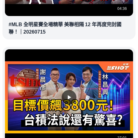
04:36
#MLB 全明星賽全場精華 美聯相隔 12 年再度完封國
聯！｜20260715