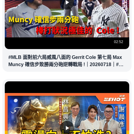
02:52
#MLB 面對前六局威風八面的 Gerrit Cole 第七局 Max
Muncy 確信步致勝兩分砲逆轉戰局 !｜20260718｜#洛
杉磯道奇