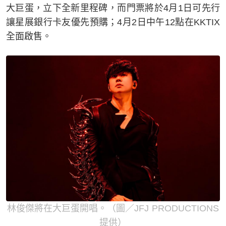
大巨蛋，立下全新里程碑，而門票將於4月1日可先行
讓星展銀行卡友優先預購；4月2日中午12點在KKTIX
全面啟售。
林俊傑將在大巨蛋開唱。（圖／JFJ PRODUCTIONS
提供）