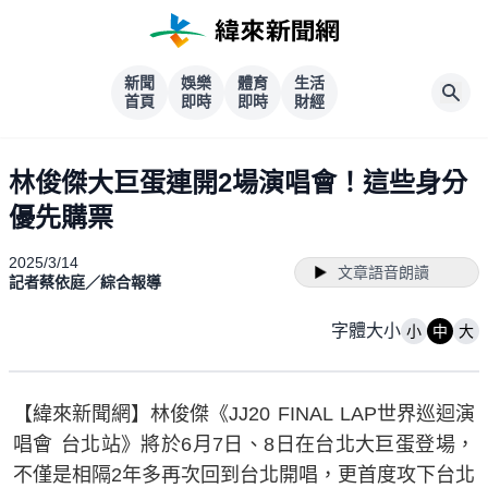
新聞
娛樂
體育
生活
首頁
即時
即時
財經
林俊傑大巨蛋連開2場演唱會！這些身分
優先購票
2025/3/14
文章語音朗讀
記者蔡依庭／綜合報導
字體大小
小
中
大
【緯來新聞網】林俊傑《JJ20 FINAL LAP世界巡迴演
唱會 台北站》將於6月7日、8日在台北大巨蛋登場，
不僅是相隔2年多再次回到台北開唱，更首度攻下台北