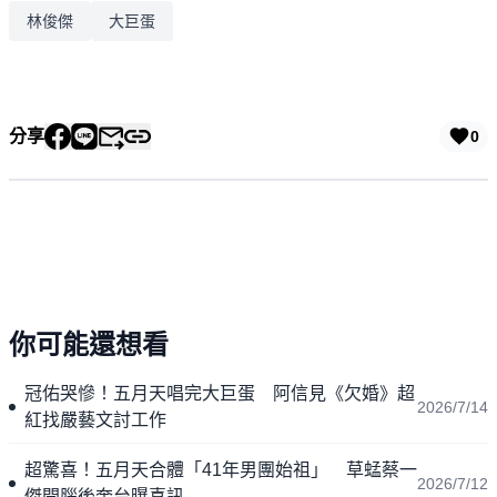
林俊傑
大巨蛋
分享
0
你可能還想看
冠佑哭慘！五月天唱完大巨蛋 阿信見《欠婚》超
2026/7/14
紅找嚴藝文討工作
超驚喜！五月天合體「41年男團始祖」 草蜢蔡一
2026/7/12
傑開腦後奔台曝喜訊