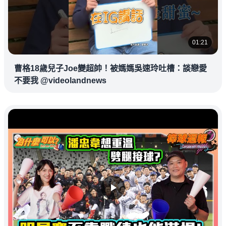
01:21
曹格18歲兒子Joe變超帥！被媽媽吳速玲吐槽：談戀愛
不要我 @videolandnews