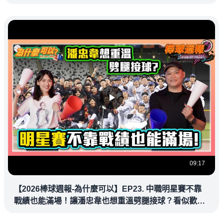
09:17
【2026棒球週報-為什麼可以】EP23. 中職明星賽不靠
戰績也能滿場！讓潘忠韋也想重溫劈腿接球？看似歡樂
教練都暗中觀察