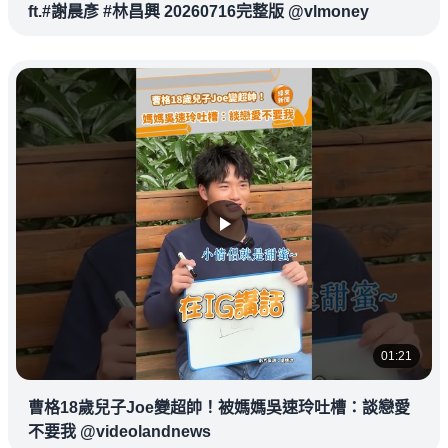
ft.#謝晨彥 #林昌興 20260716完整版 @vlmoney
01:21
曹格18歲兒子Joe變超帥！被媽媽吳速玲吐槽：談戀愛
不要我 @videolandnews