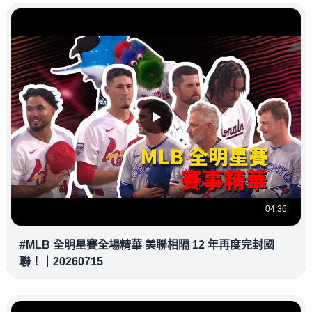
04:36
#MLB 全明星賽全場精華 美聯相隔 12 年再度完封國
聯！｜20260715