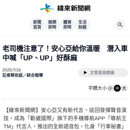
新聞
娛樂
體育
生活
首頁
即時
即時
財經
老司機注意了！安心亞給你溫暖 潛入車
中喊「UP、UP」好酥麻
2025/7/16
文章語音朗讀
記者蔡依庭／綜合報導
字體大小
小
中
大
【緯來新聞網】安心亞又有新代言，這回發揮聲音演
技，成為「勤崴國際」旗下的手機導航APP「導航王
TM」代言人，推出的全新語音包，化身「行車秘書」