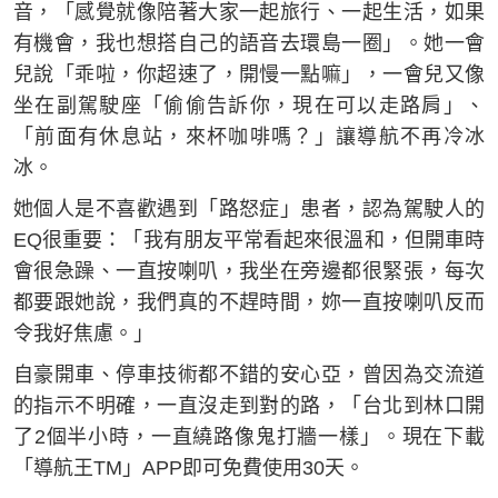
音，「感覺就像陪著大家一起旅行、一起生活，如果
有機會，我也想搭自己的語音去環島一圈」。她一會
兒說「乖啦，你超速了，開慢一點嘛」，一會兒又像
坐在副駕駛座「偷偷告訴你，現在可以走路肩」、
「前面有休息站，來杯咖啡嗎？」讓導航不再冷冰
冰。
她個人是不喜歡遇到「路怒症」患者，認為駕駛人的
EQ很重要：「我有朋友平常看起來很溫和，但開車時
會很急躁、一直按喇叭，我坐在旁邊都很緊張，每次
都要跟她說，我們真的不趕時間，妳一直按喇叭反而
令我好焦慮。」
自豪開車、停車技術都不錯的安心亞，曾因為交流道
的指示不明確，一直沒走到對的路，「台北到林口開
了2個半小時，一直繞路像鬼打牆一樣」。現在下載
「導航王TM」APP即可免費使用30天。