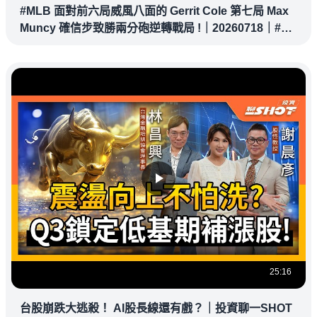
#MLB 面對前六局威風八面的 Gerrit Cole 第七局 Max
Muncy 確信步致勝兩分砲逆轉戰局 !｜20260718｜#洛
杉磯道奇
25:16
台股崩跌大逃殺！ AI股長線還有戲？｜投資聊一SHOT