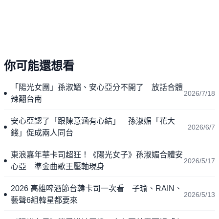
你可能還想看
「陽光女團」孫淑媚、安心亞分不開了 放話合體
2026/7/18
辣翻台南
安心亞認了「跟陳意涵有心結」 孫淑媚「花大
2026/6/7
錢」促成兩人同台
東浪嘉年華卡司超狂！《陽光女子》孫淑媚合體安
2026/5/17
心亞 準金曲歌王壓軸現身
2026 高雄啤酒節台韓卡司一次看 子瑜、RAIN、
2026/5/13
藝聲6組韓星都要來