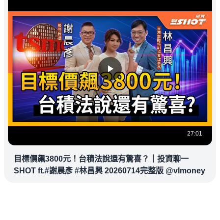
27:01
目標價飆3800元！台積法說還有驚喜？｜投資聊一
SHOT ft.#謝晨彥 #林昌興 20260714完整版 @vlmoney