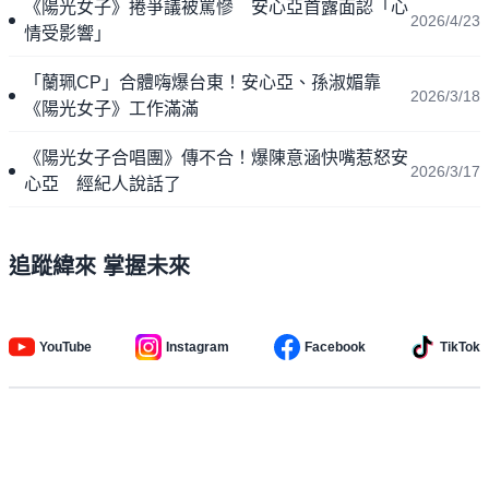
《陽光女子》捲爭議被罵慘 安心亞首露面認「心
2026/4/23
情受影響」
「蘭珮CP」合體嗨爆台東！安心亞、孫淑媚靠
2026/3/18
《陽光女子》工作滿滿
《陽光女子合唱團》傳不合！爆陳意涵快嘴惹怒安
2026/3/17
心亞 經紀人說話了
追蹤緯來 掌握未來
YouTube
Instagram
Facebook
TikTok