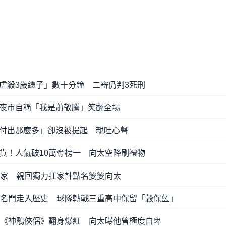
虐殺3歲繼子」數十分鐘 二審仍判3死刑
夜市自稱「我是蕭敬騰」笑翻全場
付出那麼多」卻沒被提起 親吐心聲
貨！人氣破10萬奪榜一 向太空降刷禮物
養家 親回獨力扛家計點名婆婆向太
棒名門走入歷史 球隊轉戰三重高中保留「穀保藍」
靠《神鵰俠侶》翻身爆紅 向太曝他曾極度自卑