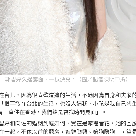
郭碧婷久違露面，一樣漂亮。（圖／記者陳明中攝）
在台北，因為很喜歡這邊的生活，不過因為自身和夫家
「很喜歡在台北的生活，也沒人逼我，小孩是我自己想
有一直住在香港，我們總是會找時間見面」。
碧婷和向佐的婚姻到底如何，實在是霧裡看花，她的回
在一起，不像以前的觀念，嫁雞隨雞、嫁狗隨狗」，算