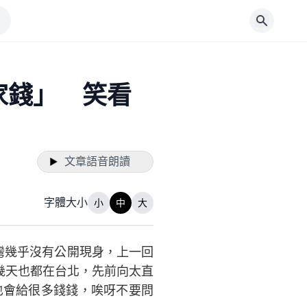
家錢」 笑看
文章語音朗讀
字體大小
小
中
大
灣幾乎沒有公開現身，上一回
幾天也都在台北，先前向太直
也會給很多錢錢，唉呀不要問