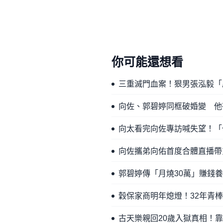
你可能還想看
三重滅門血案！狠男張泓毅「
向佐、郭碧婷同框破婚變 他
向太看完向佐專訪喊失望！「
向佐攜弟向佑首度合體直播帶
郭碧婷傳「月燒30萬」賺錢
穀保家商明年熄燈！32年青
古天樂親回20歲入獄真相！