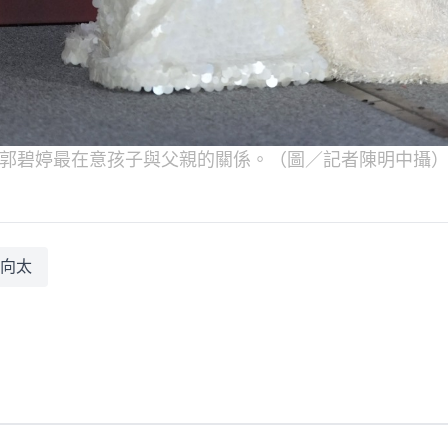
郭碧婷最在意孩子與父親的關係。（圖／記者陳明中攝
向太