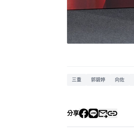
三重
郭碧婷
向佐
分享