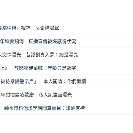
專屬暱稱」祝福 吳奇隆噤聲
1年婚變頻傳 直播宣傳被爆感情狀況
人交情曝光 昔認劉真入夢：總是漂亮
初上》 放閃霍建華喊：年齡只是數字
帳戶被檢舉變警示戶」 本人開嗆：你們繼續
11年甜摟昆凌歡慶 私人趴畫面曝光
 師長爆料他求學期間真面目：謙遜有禮