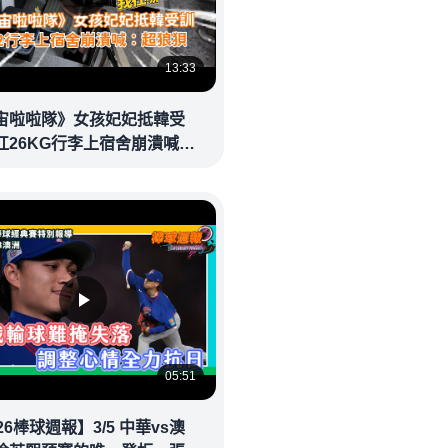
13:33
宙啦啦隊》女孩妃妃抵韓受
扛26KG行李上宿舍崩潰喊：
超狼狽 @videolandnews
05:51
26棒球週報】3/5 中華vs澳