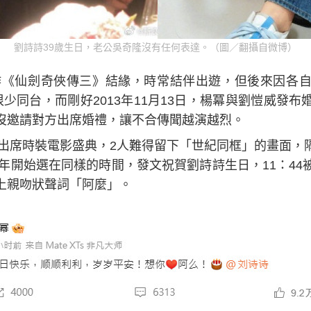
劉詩詩39歲生日，老公吳奇隆沒有任何表達。（圖／翻攝自微博）
合作《仙劍奇俠傳三》結緣，時常結伴出遊，但後來因各
少同台，而剛好2013年11月13日，楊冪與劉愷威發
沒邀請對方出席婚禮，讓不合傳聞越演越烈。
冪出席時裝電影盛典，2人難得留下「世紀同框」的畫面，
2年開始選在同樣的時間，發文祝賀劉詩詩生日，11：4
上親吻狀聲詞「阿麼」。