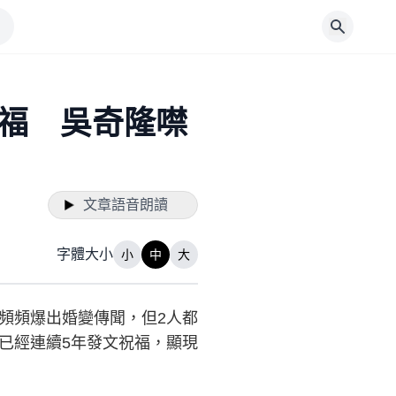
福 吳奇隆噤
文章語音朗讀
字體大小
小
中
大
頻頻爆出婚變傳聞，但2人都
已經連續5年發文祝福，顯現