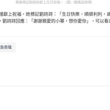
楊冪標記劉詩詩獻上生日祝福。（圖／翻攝自微博）
樣獻上祝福，她標記劉詩詩：「生日快樂，順順利利，
，劉詩詩回應：「謝謝親愛的小幂，想你愛你」，可以看
吳奇隆