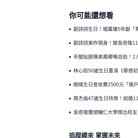
你可能還想看
劉詩詩生日！楊冪連5年獻「
劉詩詩美炸現身！嫁吳奇隆1
辛龍貼臉陳美鳳嘟嘴自拍！2
林心如50歲生日重演《華燈
婉晴生日會收費2500元「
周杰倫47歲生日快樂！結婚
吳奇隆獲頒輔仁大學傑出校友
追蹤緯來 掌握未來