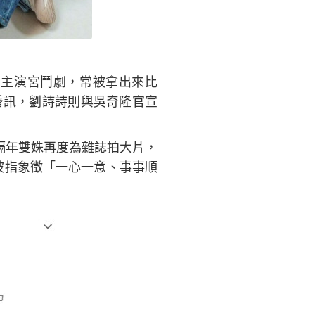
自主演宮鬥劇，常被拿出來比
布婚訊，劉詩詩則與吳奇隆官宣
隔年雙姝再度為雜誌拍大片，
4被指象徵「一心一意、事事順