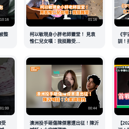
10:16
01:16
被整
柯以敏現身小胖老師靈堂！ 見袁
《宇
惟仁兒女嘆：我挺難受
訓！
@videolandnews
一到就
01:00
00:44
韓受
澳洲投手砸傷陳傑憲遭出征！陳沂
【20