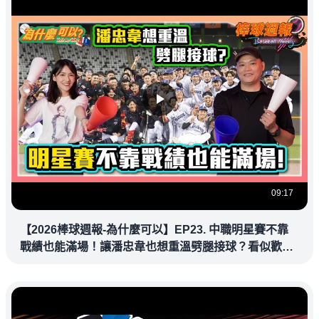
09:17
【2026棒球週報-為什麼可以】EP23. 中職明星賽不靠
戰績也能滿場！讓潘忠韋也想重溫劈腿接球？看似歡樂
教練都暗中觀察