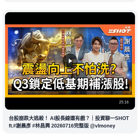
杉磯道奇
25:16
台股崩跌大逃殺！ AI股長線還有戲？｜投資聊一SHOT
ft.#謝晨彥 #林昌興 20260716完整版 @vlmoney