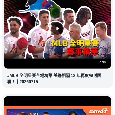
04:36
#MLB 全明星賽全場精華 美聯相隔 12 年再度完封國
聯！｜20260715