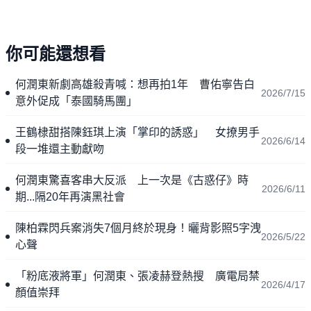
你可能還想看
何潤東新劇高雄殺青喊：想再拍1年 曹佑寧告白
2026/7/15
意外促成「泰國騎馬團」
王鶴棣甜搭陳鈺琪上演「掌印的誘惑」 女撩男手
2026/6/14
段一堆還主動獻吻
何潤東驚喜客串大反派 上一次是《古惑仔》時
2026/6/11
期...隔20年再演黑社會
陳柏霖閃兵案消失7個月終於現身！曬背影照5字洩
2026/5/22
心聲
「粉底液將軍」何潤東、張凌赫登熱搜 廣電局禁
2026/4/17
顏值崇拜