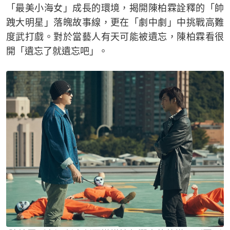
「最美小海女」成長的環境，揭開陳柏霖詮釋的「帥
跩大明星」落魄故事線，更在「劇中劇」中挑戰高難
度武打戲。對於當藝人有天可能被遺忘，陳柏霖看很
開「遺忘了就遺忘吧」。