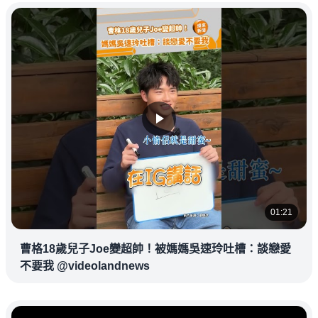
01:21
曹格18歲兒子Joe變超帥！被媽媽吳速玲吐槽：談戀愛
不要我 @videolandnews