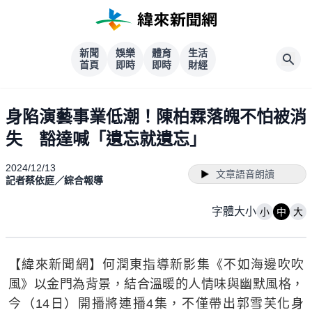
新聞
娛樂
體育
生活
首頁
即時
即時
財經
身陷演藝事業低潮！陳柏霖落魄不怕被消
失 豁達喊「遺忘就遺忘」
2024/12/13
文章語音朗讀
記者蔡依庭／綜合報導
字體大小
小
中
大
【緯來新聞網】何潤東指導新影集《不如海邊吹吹
風》以金門為背景，結合溫暖的人情味與幽默風格，
今（14日）開播將連播4集，不僅帶出郭雪芙化身