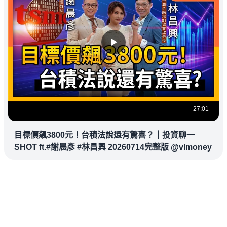
27:01
目標價飆3800元！台積法說還有驚喜？｜投資聊一
SHOT ft.#謝晨彥 #林昌興 20260714完整版 @vlmoney