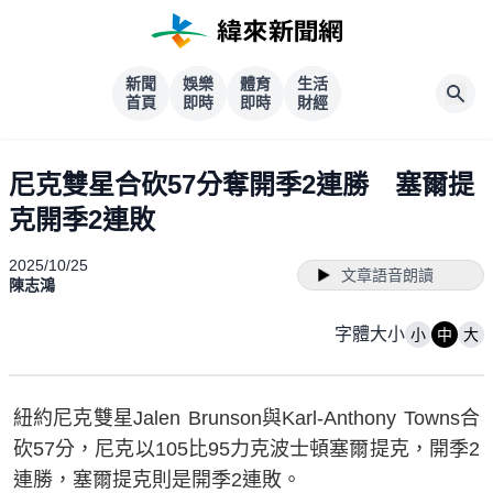
新聞
娛樂
體育
生活
首頁
即時
即時
財經
尼克雙星合砍57分奪開季2連勝 塞爾提
克開季2連敗
2025/10/25
文章語音朗讀
陳志鴻
字體大小
小
中
大
紐約尼克雙星Jalen Brunson與Karl-Anthony Towns合
砍57分，尼克以105比95力克波士頓塞爾提克，開季2
連勝，塞爾提克則是開季2連敗。