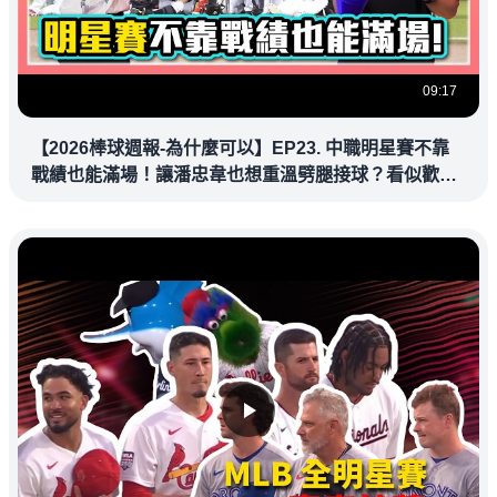
09:17
【2026棒球週報-為什麼可以】EP23. 中職明星賽不靠
戰績也能滿場！讓潘忠韋也想重溫劈腿接球？看似歡樂
教練都暗中觀察