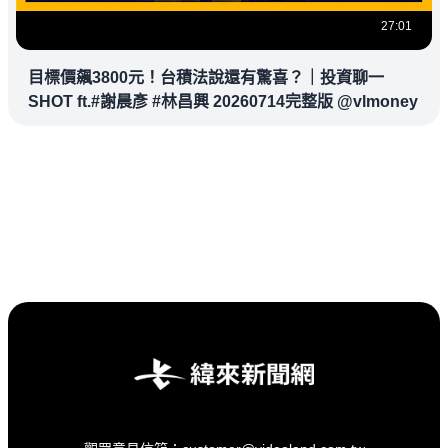
27:01
目標價飆3800元！台積法說還有驚喜？｜投資聊一
SHOT ft.#謝晨彥 #林昌興 20260714完整版 @vlmoney