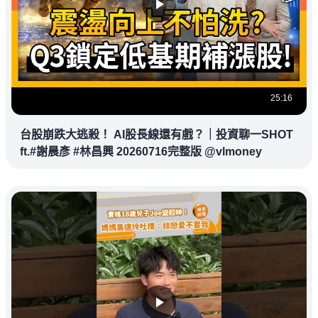
25:16
台股崩跌大逃殺！ AI股長線還有戲？｜投資聊一SHOT
ft.#謝晨彥 #林昌興 20260716完整版 @vlmoney