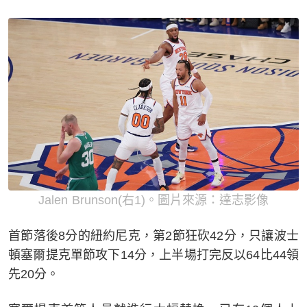
Jalen Brunson(右1)。圖片來源：達志影像
首節落後8分的紐約尼克，第2節狂砍42分，只讓波士
頓塞爾提克單節攻下14分，上半場打完反以64比44領
先20分。