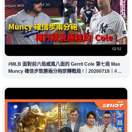
02:52
#MLB 面對前六局威風八面的 Gerrit Cole 第七局 Max
Muncy 確信步致勝兩分砲逆轉戰局 !｜20260718｜#洛
杉磯道奇