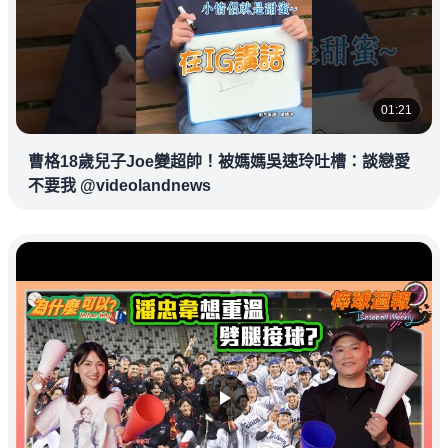
01:21
曹格18歲兒子Joe變超帥！被媽媽吳速玲吐槽：談戀愛
不要我 @videolandnews