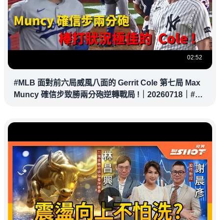
02:52
#MLB 面對前六局威風八面的 Gerrit Cole 第七局 Max
Muncy 確信步致勝兩分砲逆轉戰局 !｜20260718｜#洛
杉磯道奇