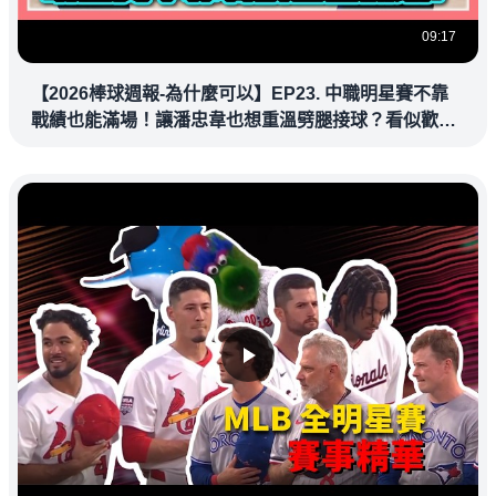
09:17
【2026棒球週報-為什麼可以】EP23. 中職明星賽不靠
戰績也能滿場！讓潘忠韋也想重溫劈腿接球？看似歡樂
教練都暗中觀察