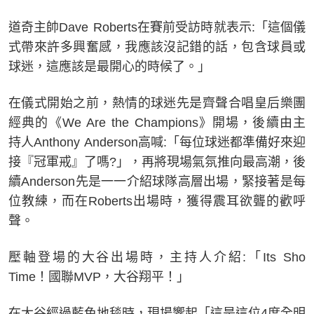
道奇主帥Dave Roberts在賽前受訪時就表示:「這個儀
式帶來許多興奮感，我應該沒記錯的話，包含球員或
球迷，這應該是最開心的時候了。」
在儀式開始之前，熱情的球迷先是齊聲合唱皇后樂團
經典的《We Are the Champions》開場，後續由主
持人Anthony Anderson高喊:「每位球迷都準備好來迎
接『冠軍戒』了嗎?」，再將現場氣氛推向最高潮，後
續Anderson先是一一介紹球隊高層出場，緊接著是每
位教練，而在Roberts出場時，獲得震耳欲聾的歡呼
聲。
壓軸登場的大谷出場時，主持人介紹:「Its Sho
Time！國聯MVP，大谷翔平！」
在大谷經過藍色地毯時，現場響起「這是這位4度全明