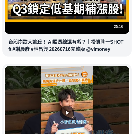
25:16
台股崩跌大逃殺！ AI股長線還有戲？｜投資聊一SHOT
ft.#謝晨彥 #林昌興 20260716完整版 @vlmoney