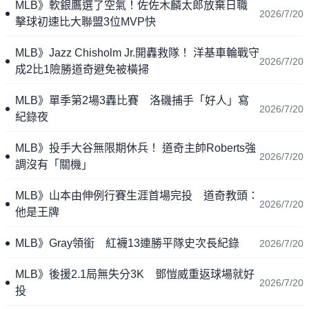
MLB》軟銀鷹選了空氣！佐佐木麟太郎放棄日職
2026/7/20
擊球初速比大聯盟3位MVP快
MLB》Jazz Chisholm Jr.開轟救隊！ 洋基車輪戰守
2026/7/20
成2比1險勝道奇避免被橫掃
MLB》單季第2場3轟比賽 洛磯捕手「好人」寫
2026/7/20
紀錄夜
MLB》投手大谷無限期休兵！ 道奇主帥Roberts強
2026/7/20
調沒有「關機」
MLB》山本由伸例行賽生涯首場完投 道奇教頭：
2026/7/20
他是王牌
MLB》Gray領銜 紅襪13連勝平隊史次長紀錄
2026/7/20
MLB》後援2.1局無失分3K 鄧愷威重返球場就好
2026/7/20
投