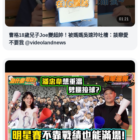
01:21
曹格18歲兒子Joe變超帥！被媽媽吳速玲吐槽：談戀愛
不要我 @videolandnews