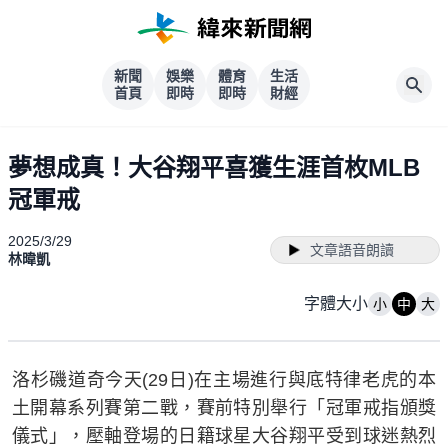
新聞
娛樂
體育
生活
首頁
即時
即時
財經
夢想成真！大谷翔平喜獲生涯首枚MLB
冠軍戒
2025/3/29
文章語音朗讀
林暐凱
字體大小
小
中
大
洛杉磯道奇今天(29日)在主場進行與底特律老虎的本
土開幕系列賽第二戰，賽前特別舉行「冠軍戒指頒獎
儀式」，壓軸登場的日籍球星大谷翔平受到球迷熱烈