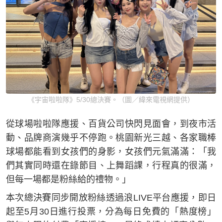
《宇宙啦啦隊》5/30總決賽。（圖／緯來電視網提供）
從球場啦啦隊應援、百貨公司快閃見面會，到夜市活
動、品牌商演幾乎不停跑。桃園新光三越、各家職棒
球場都能看到女孩們的身影，女孩們元氣滿滿：「我
們其實同時還在錄節目、上舞蹈課，行程真的很滿，
但每一場都是粉絲給的禮物。」
本次總決賽同步開放粉絲透過浪LIVE平台應援，即日
起至5月30日進行投票，分為每日免費的「熱度榜」