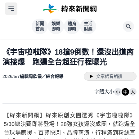
新聞
娛樂
體育
生活
首頁
即時
即時
財經
《宇宙啦啦隊》18搶9倒數！還沒出道商
演接爆 跑遍全台超狂行程曝光
2026/5/7
編輯周欣儀／綜合報導
文章語音朗讀
字體大小
小
中
大
【緯來新聞網】緯來原創女團選秀《宇宙啦啦隊》
5/30總決賽即將登場！28強女孩還沒成團，就跑遍全
台球場應援、百貨快閃、品牌商演，行程滿到粉絲直