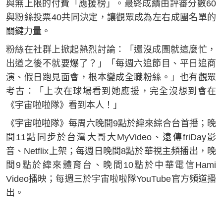
與無上限的付費「應援榜」。最終成績由評審分數60
與粉絲投票40共同決定，讓觀眾成為左右成團名單的
關鍵力量。
粉絲在社群上掀起熱烈討論：「還沒成團就這麼忙，
出道之後不就要爆了？」「每週六追節目、平日追商
演、假日跑見面會，根本變成全職粉絲。」也有觀眾
考古：「上次在球場看到她應援，完全沒想到會在
《宇宙啦啦隊》看到本人！」
《宇宙啦啦隊》每周六晚間9點於緯來綜合台首播；晚
間11點同步於台灣大哥大MyVideo、遠傳friDay影
音、Netflix上架；每週日晚間8點於華視主頻播出，晚
間9點於緯來體育台、晚間10點於中華電信Hami
Video播映；每週三於宇宙啦啦隊YouTube官方頻道播
出。