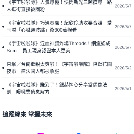
《宇宙啦啦隊》人氣爆棚！快閃新光三越擠爆 路
2026/5/7
人逛街直接被圈粉
《宇宙啦啦隊》巧遇春風！紀欣伶助攻要合照 愛
2026/5/7
玉喊「心臟逼波跳」衝300萬觀看
《宇宙啦啦隊》混血神顏炸場Threads！網瘋認成
2026/5/7
Somi 員工現身認證本人更美
直擊／台南鄉親太爽啦！《宇宙啦啦隊》陪逛花園
2026/5/2
夜市 連法國人都被收服
《宇宙啦啦隊》賺到了！銀赫掏心分享當偶像法
2026/5/1
則 曝職業倦怠解方
追蹤緯來 掌握未來