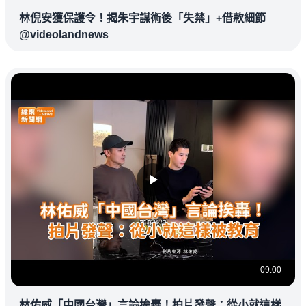
林倪安獲保護令！揭朱宇謀術後「失禁」+借款細節
@videolandnews
09:00
林佑威「中國台灣」言論挨轟！拍片發聲：從小就這樣