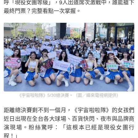
呼「現役女團等級」，9人出道席次激戰中，誰能搶下
最終門票？完整看點一次掌握。
《宇宙啦啦隊》5/30總決賽。（圖／緯來電視網提供）
距離總決賽剩不到一個月，《宇宙啦啦隊》的女孩們
近日出現在全台各大球場、百貨快閃、夜市與品牌商
演現場。粉絲驚呼：「這根本已經是現役女團行
程！」