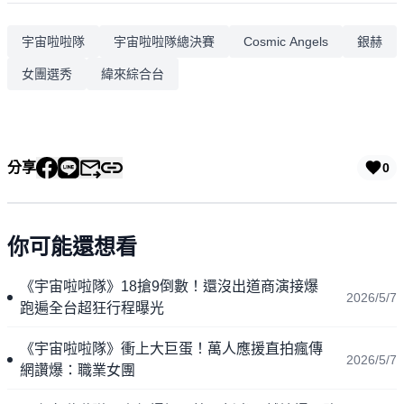
宇宙啦啦隊
宇宙啦啦隊總決賽
Cosmic Angels
銀赫
女團選秀
緯來綜合台
分享
0
你可能還想看
《宇宙啦啦隊》18搶9倒數！還沒出道商演接爆
2026/5/7
跑遍全台超狂行程曝光
《宇宙啦啦隊》衝上大巨蛋！萬人應援直拍瘋傳
2026/5/7
網讚爆：職業女團