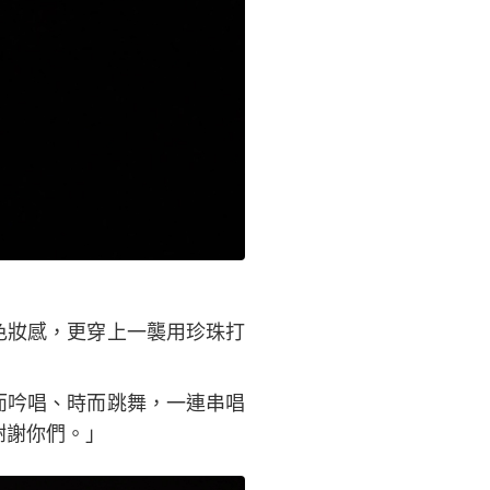
色妝感，更穿上一襲用珍珠打
而吟唱、時而跳舞，一連串唱
謝謝你們。」