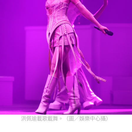
洪佩瑜載歌載舞。（圖／娛樂中心攝）