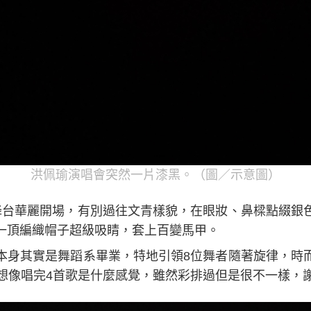
洪佩瑜演唱會突然一片漆黑。（圖／示意圖）
降台華麗開場，有別過往文青樣貌，在眼妝、鼻樑點綴銀
一頂編織帽子超級吸睛，套上百變馬甲。
本身其實是舞蹈系畢業，特地引領8位舞者隨著旋律，時
直想像唱完4首歌是什麼感覺，雖然彩排過但是很不一樣，