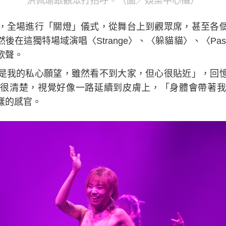
洪佩瑜跟觀眾打招呼。（圖／娛樂中心攝）
，全場進行「關燈」儀式，從舞台上到觀眾席，甚至各
這獨特場域演唱〈Strange〉、〈躲貓貓〉、〈Passen
歌聲。
是我的私心願望，雖然看不到大家，但心很貼近」，回
很清楚，視覺好像一路延續到皮膚上，「身體會帶著我
樣的感官。