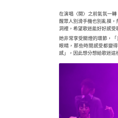
在演唱〈開〉之前氣氛一轉
醒眾人別滑手機也別亂摸，然後在
洞裡，希望歌迷能好好感受
她非常享受關燈的環節，「
眼睛，那些時間感受都變得
感」，因此想分想給歌迷這