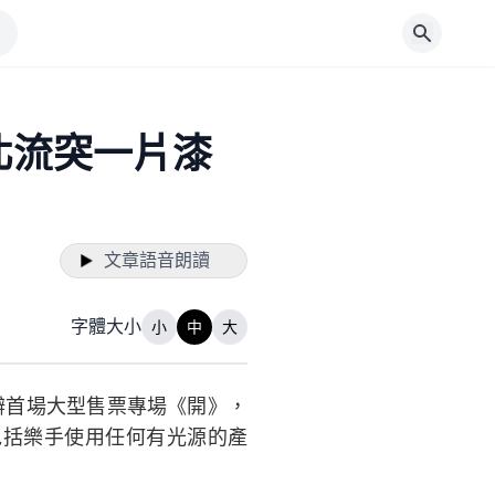
北流突一片漆
文章語音朗讀
字體大小
小
中
大
）舉辦首場大型售票專場《開》，
包括樂手使用任何有光源的產