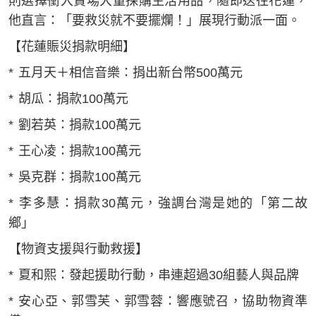
則選擇衝入賣場大量採購生活用品，隨即送往花蓮，
他直言：「要救災就不要擺爛！」展現行動派一面。
【花蓮賑災捐款明細】
* 五月天＋相信音樂：捐出新台幣500萬元
* 胡瓜：捐款100萬元
* 劉若英：捐款100萬元
* 王心凌：捐款100萬元
* 吳克群：捐款100萬元
* 李多慧：捐款30萬元，強調台灣是她的「第二故
鄉」
【物資支援與行動救援】
* 夏和熙：發起援助行動，串連超過30組藝人與品牌
* 安心亞、郭雪芙、郭雪蓉：響應號召，協助物資準