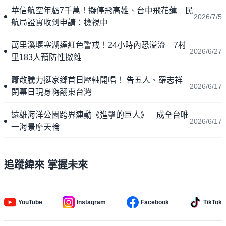
華信航空年虧7千萬！擬停飛高雄、台中飛花蓮 民
2026/7/5
航局證實收到申請：檢視中
萬里溪堰塞湖達紅色警戒！24小時內恐溢流 7村
2026/6/27
里183人預防性撤離
蕭敬騰力挺家鄉首日壓軸開唱！ 告五人、羅志祥
2026/6/17
閉幕日現身嗨翻東台灣
遠雄海洋公園跨界連動《進擊的巨人》 成全台唯
2026/6/17
一海景摩天輪
追蹤緯來 掌握未來
YouTube
Instagram
Facebook
TikTok