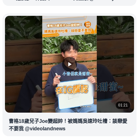
01:21
曹格18歲兒子Joe變超帥！被媽媽吳速玲吐槽：談戀愛
不要我 @videolandnews