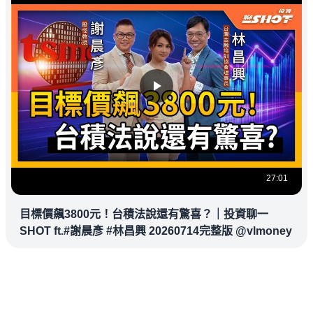
27:01
目標價飆3800元！台積法說還有驚喜？｜投資聊一
SHOT ft.#謝晨彥 #林昌興 20260714完整版 @vlmoney