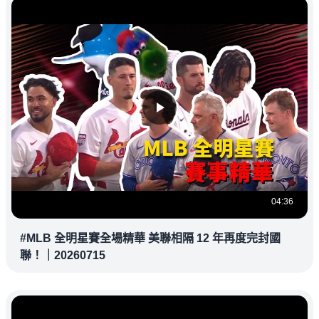
04:36
#MLB 全明星賽全場精華 美聯相隔 12 年再度完封國
聯！｜20260715