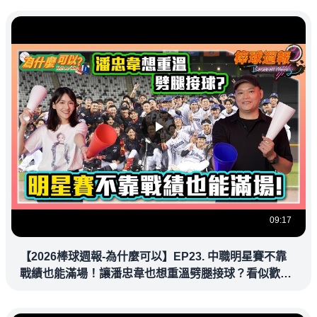
09:17
【2026棒球週報-為什麼可以】EP23. 中職明星賽不靠
戰績也能滿場！讓潘忠韋也想重溫劈腿接球？看似歡樂
教練都暗中觀察