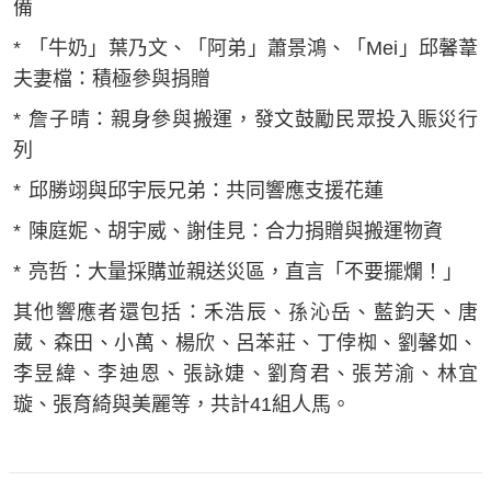
備
* 「牛奶」葉乃文、「阿弟」蕭景鴻、「Mei」邱馨葦
夫妻檔：積極參與捐贈
* 詹子晴：親身參與搬運，發文鼓勵民眾投入賑災行
列
* 邱勝翊與邱宇辰兄弟：共同響應支援花蓮
* 陳庭妮、胡宇威、謝佳見：合力捐贈與搬運物資
* 亮哲：大量採購並親送災區，直言「不要擺爛！」
其他響應者還包括：禾浩辰、孫沁岳、藍鈞天、唐
葳、森田、小萬、楊欣、呂苯莊、丁侼椥、劉馨如、
李昱緯、李迪恩、張詠婕、劉育君、張芳渝、林宜
璇、張育綺與美麗等，共計41組人馬。