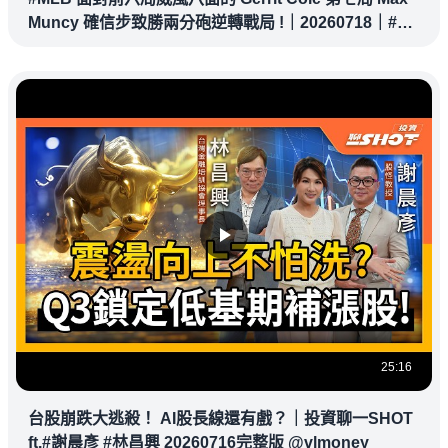
Muncy 確信步致勝兩分砲逆轉戰局 !｜20260718｜#洛
杉磯道奇
25:16
台股崩跌大逃殺！ AI股長線還有戲？｜投資聊一SHOT
ft.#謝晨彥 #林昌興 20260716完整版 @vlmoney