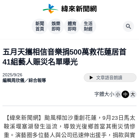
新聞
娛樂
體育
生活
首頁
即時
即時
財經
五月天攜相信音樂捐500萬救花蓮居首
41組藝人賑災名單曝光
2025/9/26
文章語音朗讀
編輯周欣儀／綜合報導
字體大小
小
中
大
【緯來新聞網】颱風樺加沙重創花蓮，9月23日馬太
鞍溪堰塞湖發生溢流，導致光復鄉首當其衝災情慘
重。演藝圈多位藝人與公司迅速伸出援手，捐款與實