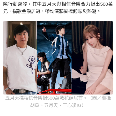
際行動齊發，其中五月天與相信音樂合力捐出500萬
元，捐款金額居冠，帶動演藝圈掀起賑災熱潮。
五月天攜相信音樂捐500萬救花蓮居首。（圖／翻攝
胡瓜、五月天、王心凌IG）