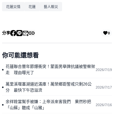
花蓮災情
花蓮
藝人賑災
分享
0
你可能還想看
花蓮聯合豐年節爆衝突！蒙面男舉牌抗議被警察架
2026/7/19
走 理由曝光了
萬里溪堰塞湖逼近滿庫！萬榮鄉距警戒只剩26公
2026/7/17
分 最快下午恐溢流
余祥銓當幫手被嫌：上帝派來害我們 果然秒把
2026/7/16
「山蘇」聽成「山豬」