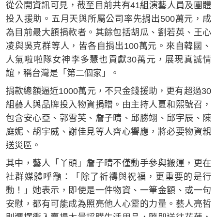
從公開資訊可見，截至目前共有41組演藝人員及團體
投入援助。五月天與所屬公司率先捐出500萬元，成
為目前最大額捐款者。其餘包括胡瓜、劉若英、王心
凌與吳克群等人，皆各自捐出100萬元。來自韓國、
人氣啦啦隊女神李多慧也貢獻30萬元，展現真誠情
誼，稱台灣是「第二個家」。
捐款總額逼近1000萬元，不只金錢援助，更有超過30
組藝人與品牌投入物資捐贈。由主持人夏和熙號召，
包含安心亞、郭雪芙、詹子晴、邱勝翊、邱宇辰、陳
庭妮、胡宇威、謝佳見等人齊心響應，將必要物資親
送災區。
其中，藝人「丫頭」詹子晴不僅動手參與搬運，更在
社群媒體呼籲：「除了祈禱與祝福，更重要的是行
動！」她表示，即使是一件物資、一筆金額、或一句
安慰，都有可能成為照亮他人心靈的力量。藝人亮哲