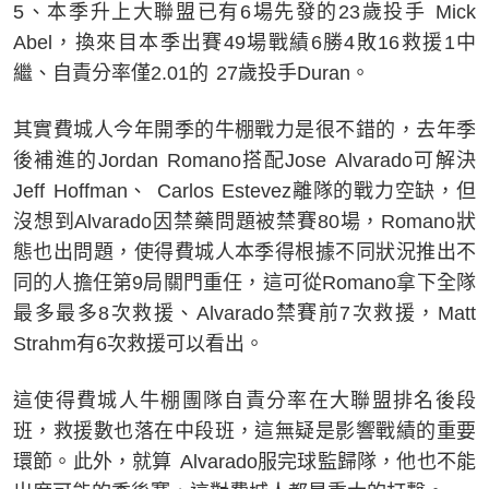
5、本季升上大聯盟已有6場先發的23歲投手 Mick
Abel，換來目本季出賽49場戰績6勝4敗16救援1中
繼、自責分率僅2.01的 27歲投手Duran。
其實費城人今年開季的牛棚戰力是很不錯的，去年季
後補進的Jordan Romano搭配Jose Alvarado可解決
Jeff Hoffman、 Carlos Estevez離隊的戰力空缺，但
沒想到Alvarado因禁藥問題被禁賽80場，Romano狀
態也出問題，使得費城人本季得根據不同狀況推出不
同的人擔任第9局關門重任，這可從Romano拿下全隊
最多最多8次救援、Alvarado禁賽前7次救援，Matt
Strahm有6次救援可以看出。
這使得費城人牛棚團隊自責分率在大聯盟排名後段
班，救援數也落在中段班，這無疑是影響戰績的重要
環節。此外，就算 Alvarado服完球監歸隊，他也不能