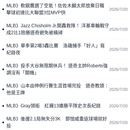
MLB》軟銀鷹選了空氣！佐佐木麟太郎放棄日職
2026/7/20
擊球初速比大聯盟3位MVP快
MLB》Jazz Chisholm Jr.開轟救隊！ 洋基車輪戰守
2026/7/20
成2比1險勝道奇避免被橫掃
MLB》單季第2場3轟比賽 洛磯捕手「好人」寫
2026/7/20
紀錄夜
MLB》投手大谷無限期休兵！ 道奇主帥Roberts強
2026/7/20
調沒有「關機」
MLB》山本由伸例行賽生涯首場完投 道奇教頭：
2026/7/20
他是王牌
MLB》Gray領銜 紅襪13連勝平隊史次長紀錄
2026/7/20
MLB》後援2.1局無失分3K 鄧愷威重返球場就好
2026/7/20
投