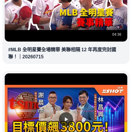
04:36
#MLB 全明星賽全場精華 美聯相隔 12 年再度完封國
聯！｜20260715