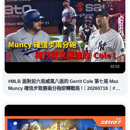
02:52
#MLB 面對前六局威風八面的 Gerrit Cole 第七局 Max
Muncy 確信步致勝兩分砲逆轉戰局 !｜20260718｜#洛
杉磯道奇