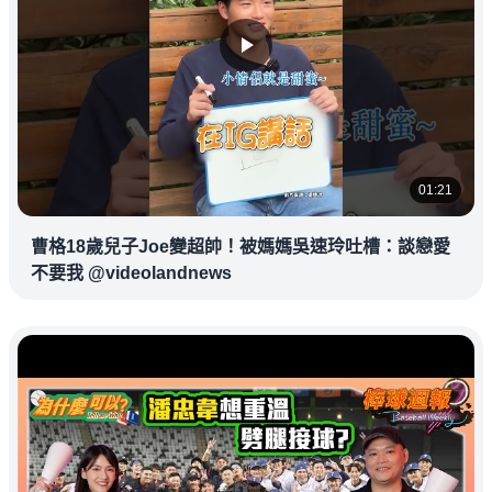
01:21
曹格18歲兒子Joe變超帥！被媽媽吳速玲吐槽：談戀愛
不要我 @videolandnews