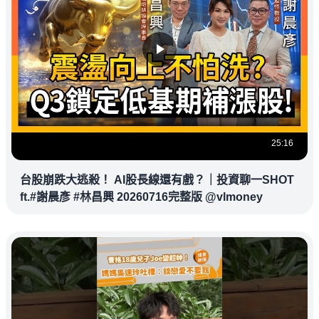
25:16
台股崩跌大逃殺！ AI股長線還有戲？｜投資聊一SHOT
ft.#謝晨彥 #林昌興 20260716完整版 @vlmoney