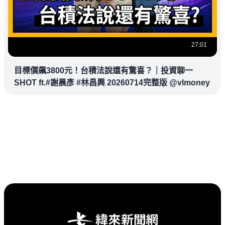
27:01
目標價飆3800元！台積法說還有驚喜？｜投資聊一
SHOT ft.#謝晨彥 #林昌興 20260714完整版 @vlmoney