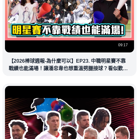
09:17
【2026棒球週報-為什麼可以】EP23. 中職明星賽不靠
戰績也能滿場！讓潘忠韋也想重溫劈腿接球？看似歡樂
教練都暗中觀察