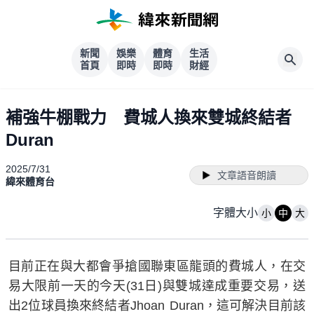
新聞
娛樂
體育
生活
首頁
即時
即時
財經
補強牛棚戰力 費城人換來雙城終結者
Duran
2025/7/31
文章語音朗讀
緯來體育台
字體大小
小
中
大
目前正在與大都會爭搶國聯東區龍頭的費城人，在交
易大限前一天的今天(31日)與雙城達成重要交易，送
出2位球員換來終結者Jhoan Duran，這可解決目前該