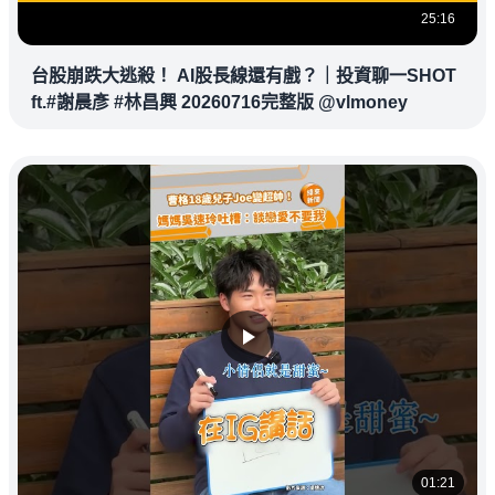
25:16
台股崩跌大逃殺！ AI股長線還有戲？｜投資聊一SHOT
ft.#謝晨彥 #林昌興 20260716完整版 @vlmoney
01:21