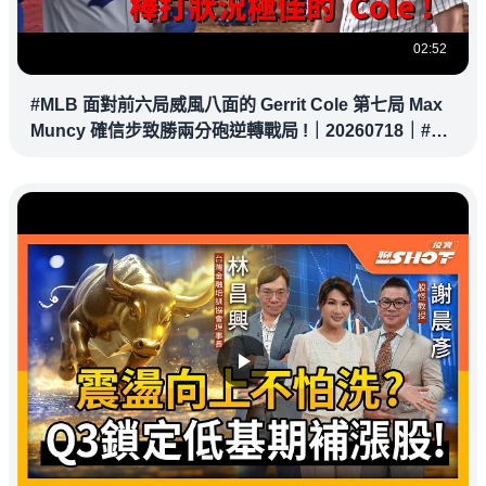
02:52
#MLB 面對前六局威風八面的 Gerrit Cole 第七局 Max
Muncy 確信步致勝兩分砲逆轉戰局 !｜20260718｜#洛
杉磯道奇