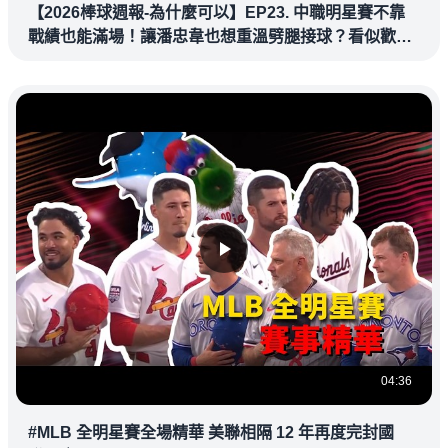
【2026棒球週報-為什麼可以】EP23. 中職明星賽不靠
戰績也能滿場！讓潘忠韋也想重溫劈腿接球？看似歡樂
教練都暗中觀察
04:36
#MLB 全明星賽全場精華 美聯相隔 12 年再度完封國