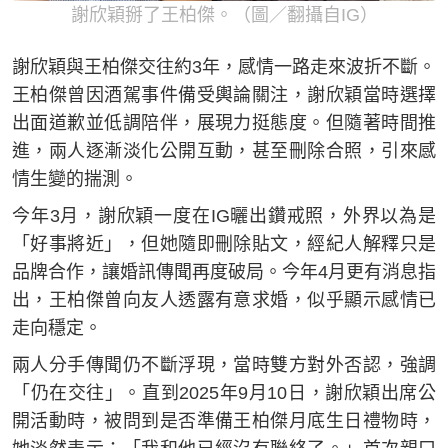
謝欣穎掰了王柏傑。（圖／翻攝自IG）
謝欣穎與王柏傑交往約3年，感情一路走來波折不斷。
王柏傑曾因酒駕事件備受輿論關注，謝欣穎當時選擇
出面道歉並低調陪伴，展現力挺態度。但隨著時間推
進，兩人逐漸淡化公開互動，甚至刪除合照，引來感
情生變的揣測。
今年3月，謝欣穎一度在IG曬出鑽戒照，外界以為是
「好事將近」，但她隨即刪除貼文，經紀人解釋只是
品牌合作，讓婚訊傳聞再度破局。今年4月更有消息指
出，王柏傑曾向友人透露有意求婚，似乎顯示感情已
走向穩定。
兩人分手傳聞仍不斷浮現，當時雙方對外否認，強調
「仍在交往」。直到2025年9月10日，謝欣穎出席公
開活動時，被問到是否準備王柏傑月底生日禮物時，