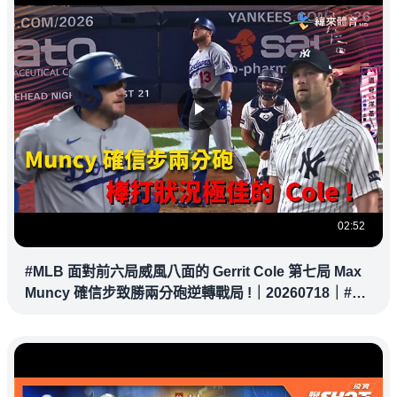
02:52
#MLB 面對前六局威風八面的 Gerrit Cole 第七局 Max
Muncy 確信步致勝兩分砲逆轉戰局 !｜20260718｜#洛
杉磯道奇