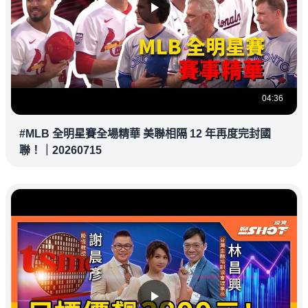
04:36
#MLB 全明星賽全場精華 美聯相隔 12 年再度完封國
聯！｜20260715