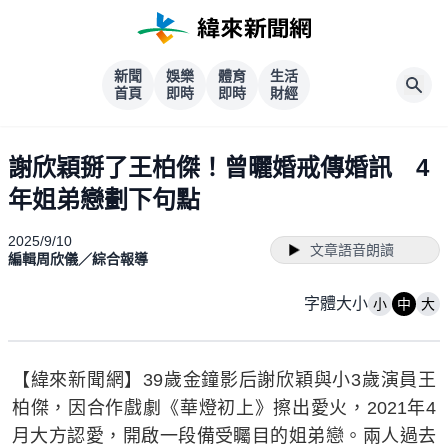
新聞
娛樂
體育
生活
首頁
即時
即時
財經
謝欣穎掰了王柏傑！曾曬婚戒傳婚訊 4
年姐弟戀劃下句點
2025/9/10
文章語音朗讀
編輯周欣儀／綜合報導
字體大小
小
中
大
【緯來新聞網】39歲金鐘影后謝欣穎與小3歲演員王
柏傑，因合作戲劇《華燈初上》擦出愛火，2021年4
月大方認愛，開啟一段備受矚目的姐弟戀。兩人過去