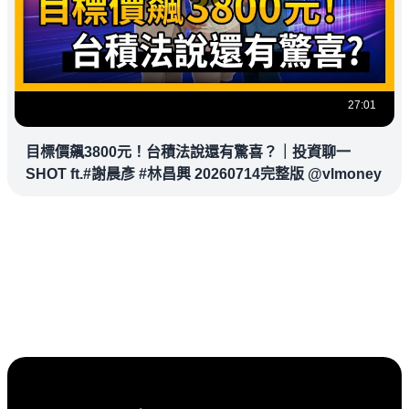
27:01
目標價飆3800元！台積法說還有驚喜？｜投資聊一
SHOT ft.#謝晨彥 #林昌興 20260714完整版 @vlmoney