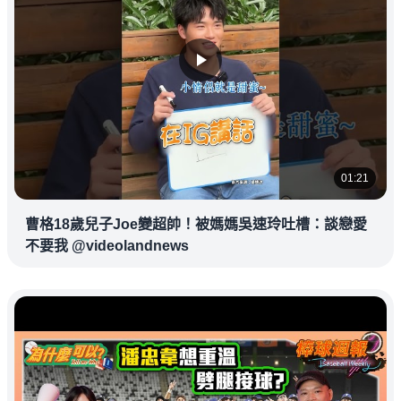
01:21
曹格18歲兒子Joe變超帥！被媽媽吳速玲吐槽：談戀愛
不要我 @videolandnews