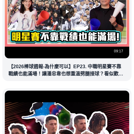
09:17
【2026棒球週報-為什麼可以】EP23. 中職明星賽不靠
戰績也能滿場！讓潘忠韋也想重溫劈腿接球？看似歡樂
教練都暗中觀察