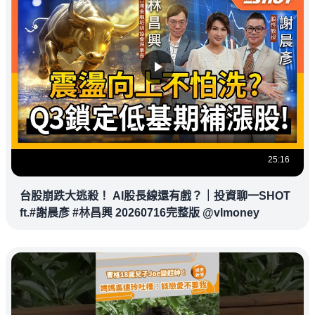
25:16
台股崩跌大逃殺！ AI股長線還有戲？｜投資聊一SHOT
ft.#謝晨彥 #林昌興 20260716完整版 @vlmoney