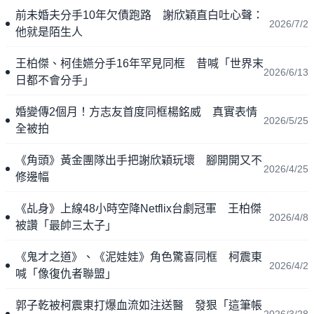
前未婚夫分手10年欠債跑路 謝欣穎直白吐心聲：
2026/7/2
他就是陌生人
王柏傑、柯佳嬿分手16年罕見同框 昔喊「世界末
2026/6/13
日都不會分手」
婚變傳2個月！方志友首度同框楊銘威 真實表情
2026/5/25
全被拍
《角頭》黃金團隊出手把謝欣穎玩壞 腳開開又不
2026/4/25
修邊幅
《乩身》上線48小時空降Netflix台劇冠軍 王柏傑
2026/4/8
被讚「最帥三太子」
《鬼才之道》、《泥娃娃》角色驚喜同框 柯震東
2026/4/2
喊「像復仇者聯盟」
郭子乾被柯震東打爆血流如注送醫 發狠「這筆帳