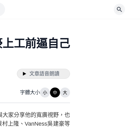
豪上工前逼自己
文章語音朗讀
字體大小
小
中
大
場與大家分享他的寬廣視野，也
跟村上隆、VanNess吳建豪等