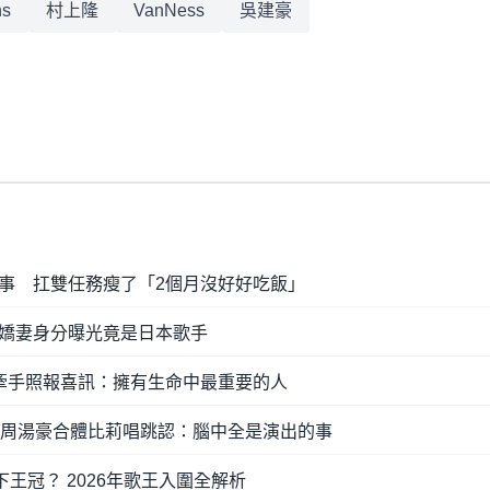
ns
村上隆
VanNess
吳建豪
事 扛雙任務瘦了「2個月沒好好吃飯」
嬌妻身分曝光竟是日本歌手
牽手照報喜訊：擁有生命中最重要的人
！周湯豪合體比莉唱跳認：腦中全是演出的事
下王冠？ 2026年歌王入圍全解析