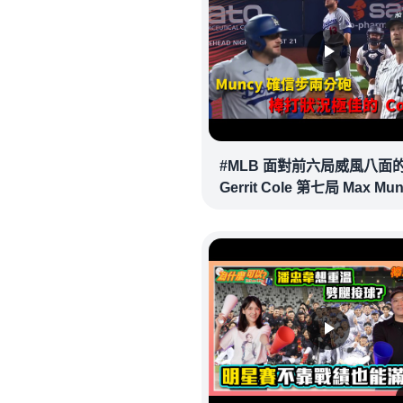
#MLB 面對前六局威風八面
Gerrit Cole 第七局 Max Mu
確信步致勝兩分砲逆轉戰局 !
20260718｜#洛杉磯道奇