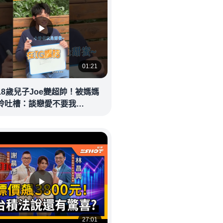
01:21
18歲兒子Joe變超帥！被媽媽
玲吐槽：談戀愛不要我
eolandnews
27:01