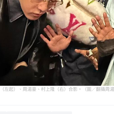
（左起）、周湯豪、村上隆（右）合影。（圖／翻攝周湯