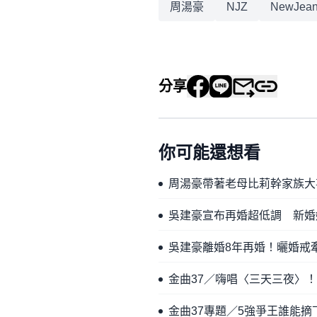
周湯豪
NJZ
NewJea
分享
你可能還想看
周湯豪帶著老母比莉幹家族大
吳建豪宣布再婚超低調 新婚
吳建豪離婚8年再婚！曬婚戒
金曲37／嗨唱〈三天三夜〉
金曲37專題／5強爭王誰能摘