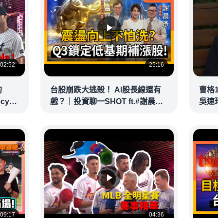
02:52
25:16
的
台股崩跌大逃殺！ AI股長線還有
曹格
ncy
戲？｜投資聊一SHOT ft.#謝晨彥
吳速
｜
#林昌興 20260716完整版
@vid
@vlmoney
09:17
04:36