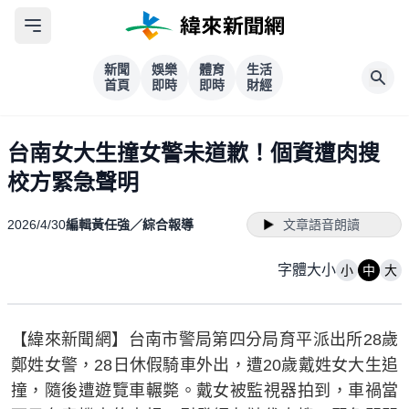
新聞
娛樂
體育
生活
首頁
即時
即時
財經
台南女大生撞女警未道歉！個資遭肉搜
校方緊急聲明
2026/4/30
編輯黃任強／綜合報導
文章語音朗讀
字體大小
小
中
大
【緯來新聞網】台南市警局第四分局育平派出所28歲
鄭姓女警，28日休假騎車外出，遭20歲戴姓女大生追
撞，隨後遭遊覽車輾斃。戴女被監視器拍到，車禍當