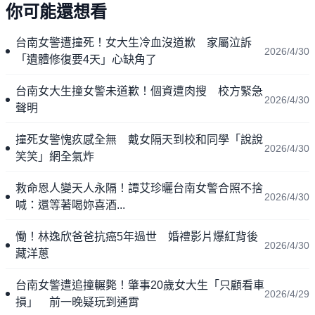
你可能還想看
台南女警遭撞死！女大生冷血沒道歉 家屬泣訴
2026/4/30
「遺體修復要4天」心缺角了
台南女大生撞女警未道歉！個資遭肉搜 校方緊急
2026/4/30
聲明
撞死女警愧疚感全無 戴女隔天到校和同學「說說
2026/4/30
笑笑」網全氣炸
救命恩人變天人永隔！譚艾珍曬台南女警合照不捨
2026/4/30
喊：還等著喝妳喜酒...
慟！林逸欣爸爸抗癌5年過世 婚禮影片爆紅背後
2026/4/30
藏洋蔥
台南女警遭追撞輾斃！肇事20歲女大生「只顧看車
2026/4/29
損」 前一晚疑玩到通霄