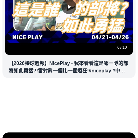
08:10
【2026棒球週報】NicePlay - 我來看看這是哪一隊的部
將如此勇猛?!雷射肩一個比一個還狂!#niceplay #中華
職棒