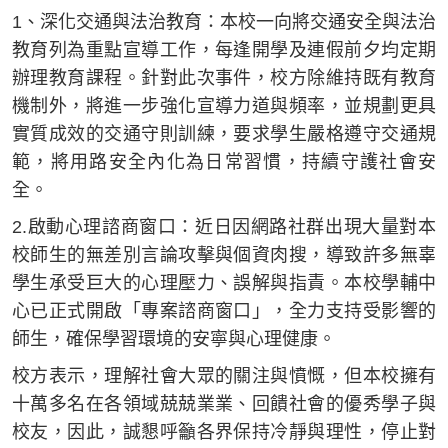
1、深化交通與法治教育：本校一向將交通安全與法治
教育列為重點宣導工作，每逢開學及連假前夕均定期
辦理教育課程。針對此次事件，校方除維持既有教育
機制外，將進一步強化宣導力道與頻率，並規劃更具
實質成效的交通守則訓練，要求學生嚴格遵守交通規
範，將用路安全內化為日常習慣，持續守護社會安
全。
2.啟動心理諮商窗口：近日因網路社群出現大量對本
校師生的無差別言論攻擊與個資肉搜，導致許多無辜
學生承受巨大的心理壓力、誤解與指責。本校學輔中
心已正式開啟「專案諮商窗口」，全力支持受影響的
師生，確保學習環境的安寧與心理健康。
校方表示，理解社會大眾的關注與憤慨，但本校擁有
十萬多名在各領域兢兢業業、回饋社會的優秀學子與
校友，因此，誠懇呼籲各界保持冷靜與理性，停止對