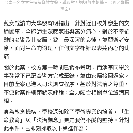
台南一名女大生追撞鄭姓女警，導致對方遭遊覽車輾斃。（圖／翻攝
畫面）
戴女就讀的大學發聲明指出，針對近日校外發生的交
通憾事，全體師生深感悲衝與萬分痛心，對於不幸罹
難的女警及其家屬，致上最深沉的哀悼，並願逝者安
息，面對生命的消逝，任何文字都難以表達內心的沈
痛。
關於此案，校方第一時間已發布聲明，而涉事同學於
事發當下已配合警方完成筆錄，並由家屬接回返家。
目前全案已進入司法調查程序，基於對法治之尊重，
不便對案件細節發表評論，全力配合相關單位釐清真
相。
身為教育機構，學校深知除了學術專業的培養，「生
命教育」與「法治觀念」更是我們不變的堅持。針對
此事件，已即刻採取以下策進作為：