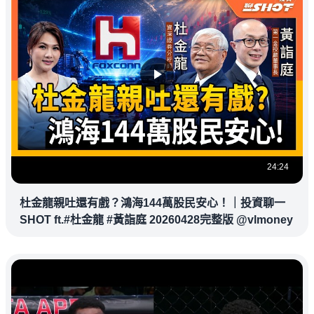
24:24
杜金龍親吐還有戲？鴻海144萬股民安心！｜投資聊一
SHOT ft.#杜金龍 #黃詣庭 20260428完整版 @vlmoney