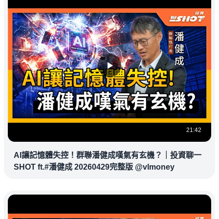
21:42
AI讓記憶體失控！群聯潘健成嘆氣有玄機？｜投資聊一
SHOT ft.#潘健成 20260429完整版 @vlmoney