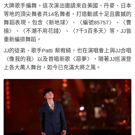
大牌歌手編舞，這次演出邀請來自美國、丹麥、日本
等地的頂尖舞者共14名舞者，打造動感十足且震撼的
舞蹈表現，包含〈新地球〉、〈編號85757〉、〈曹
操〉、〈不潮不用花錢〉、〈7千3百多天〉等，JJ皆
重新編排舞蹈。
JJ的徒弟、歌手Patti 蔡宥綺，也在演唱會上與JJ合唱
〈像我的我〉以及首唱新歌〈惡夢〉，隨著JJ巡演登
上各大萬人舞台，如今已充滿大將之風。