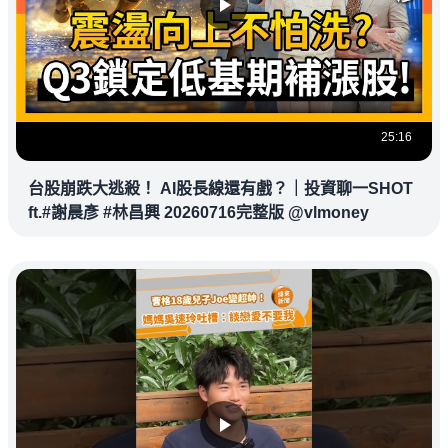
25:16
台股崩跌大逃殺！ AI股長線還有戲？｜投資聊一SHOT
ft.#謝晨彥 #林昌興 20260716完整版 @vlmoney