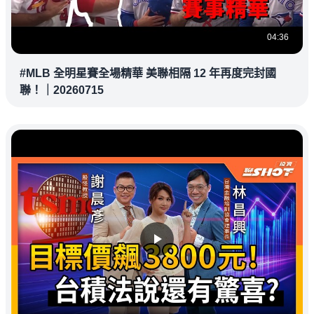
04:36
#MLB 全明星賽全場精華 美聯相隔 12 年再度完封國
聯！｜20260715