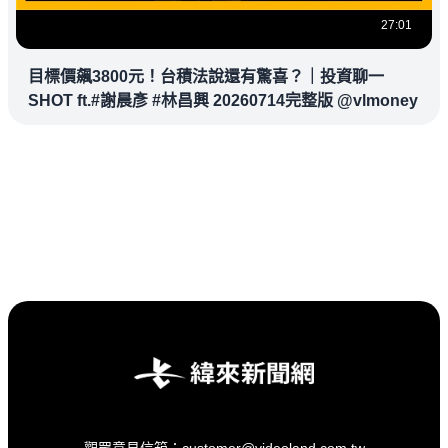
27:01
目標價飆3800元！台積法說還有驚喜？｜投資聊一
SHOT ft.#謝晨彥 #林昌興 20260714完整版 @vlmoney