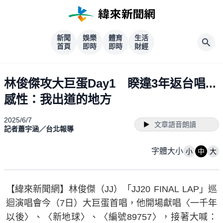
新聞
娛樂
體育
生活
首頁
即時
即時
財經
林俊傑攻大巨蛋Day1 睽違3年返台唱...
感性：我出道的地方
2025/6/7
文章語音朗讀
記者蕭宇涵／台北報導
字體大小
小
中
大
【緯來新聞網】林俊傑（JJ）「JJ20 FINAL LAP」巡
迴演唱會今（7日）大巨蛋首唱，他開場獻唱〈一千年
以後〉、〈新地球〉、〈編號89757〉，接著大喊：