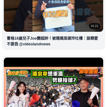
01:21
曹格18歲兒子Joe變超帥！被媽媽吳速玲吐槽：談戀愛
不要我 @videolandnews