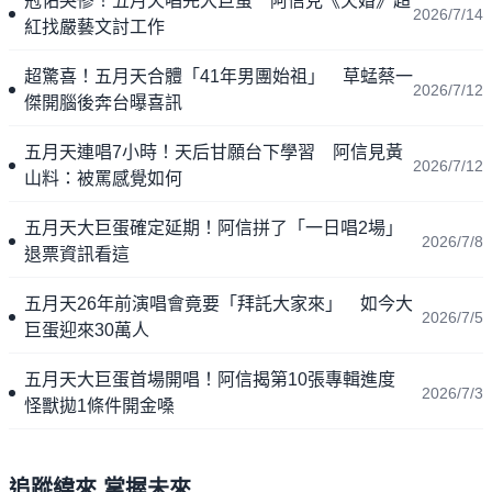
冠佑哭慘！五月天唱完大巨蛋 阿信見《欠婚》超
2026/7/14
紅找嚴藝文討工作
超驚喜！五月天合體「41年男團始祖」 草蜢蔡一
2026/7/12
傑開腦後奔台曝喜訊
五月天連唱7小時！天后甘願台下學習 阿信見黃
2026/7/12
山料：被罵感覺如何
五月天大巨蛋確定延期！阿信拼了「一日唱2場」
2026/7/8
退票資訊看這
五月天26年前演唱會竟要「拜託大家來」 如今大
2026/7/5
巨蛋迎來30萬人
五月天大巨蛋首場開唱！阿信揭第10張專輯進度
2026/7/3
怪獸拋1條件開金嗓
追蹤緯來 掌握未來