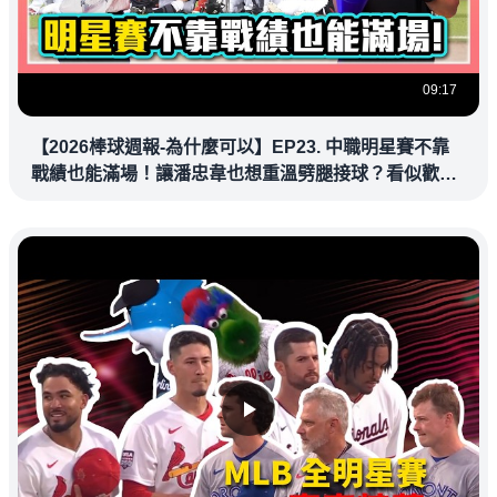
09:17
【2026棒球週報-為什麼可以】EP23. 中職明星賽不靠
戰績也能滿場！讓潘忠韋也想重溫劈腿接球？看似歡樂
教練都暗中觀察