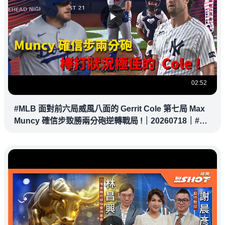
02:52
#MLB 面對前六局威風八面的 Gerrit Cole 第七局 Max
Muncy 確信步致勝兩分砲逆轉戰局 !｜20260718｜#洛
杉磯道奇