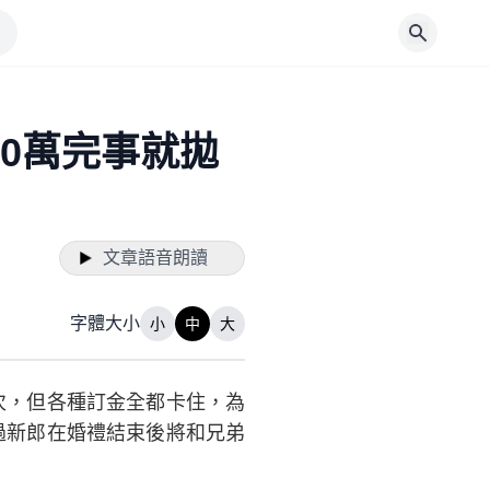
0萬完事就拋
文章語音朗讀
字體大小
小
中
大
2次，但各種訂金全都卡住，為
過新郎在婚禮結束後將和兄弟