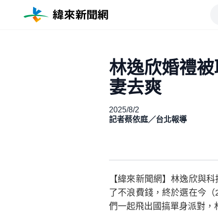
林逸欣婚禮被
妻去爽
2025/8/2
記者蔡依庭／台北報導
【緯來新聞網】林逸欣與科技
了不浪費錢，終於選在今（2
們一起飛出國搞單身派對，