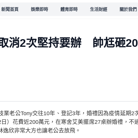
新聞首頁
娛樂即時
體育即時
生活財經
關於我們
取消2次堅持要辦 帥尪砸20
業老公Tony交往10年、登記3年，婚禮因為疫情延期
日）花費近200萬元，在寒舍艾美擺席27桌辦婚禮，不
林逸欣非常大方也讓老公去放飛。