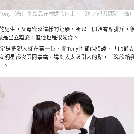
Tony（右）歪頭靠在林逸欣肩上。（圖／記者陳明中攝
回家的男生，父母從沒這樣的經驗，所以一開始有點排斥，
該是坐立難安，但他也是很配合。
定是把親人擺在第一位，而Tony也都能體諒，「他都
交往女明星都沒跟同事講，講到太太吸引人的點，「逸欣給
」。