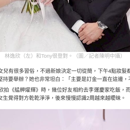
林逸欣（左）和Tony很登對。（圖／記者陳明中攝）
女兒有很多習俗，不過新娘決定一切從簡，下午4點妝髮
堅持要舉辦？她也非常坦白：「主要是訂金一直在這邊，
欣拍《艋舺燿輝》時，幾位好友相約去李運慶家吃飯，而T
女生覺得對方乾乾淨淨，後來慢慢認識2周越來越曖昧。