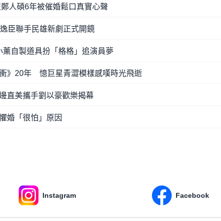
交鄭人碩6年被催婚鬆口真實心聲
范逸臣聯手民雄新劇正式開鏡
 小薰自製道具扮「格格」追演員夢
衝》20年 憶巨星青澀模樣感嘆時光飛逝
邊直美攜手劉以豪歡樂揭幕
懼婚「很怕」原因
Instagram
Facebook