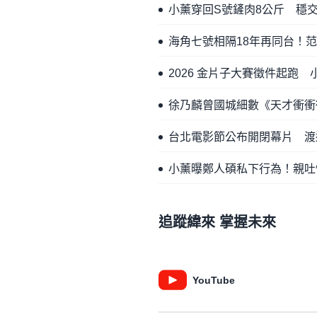
小薰穿回S號鏟肉8公斤 穩
海角七號相隔18年再同台！
2026 金片子大賽徵件起跑
徐乃麟曾國城細數《天才衝衝
台北電影節公布開閉幕片 渡
小薰曝鄭人碩私下行為！親吐
追蹤緯來 掌握未來
YouTube