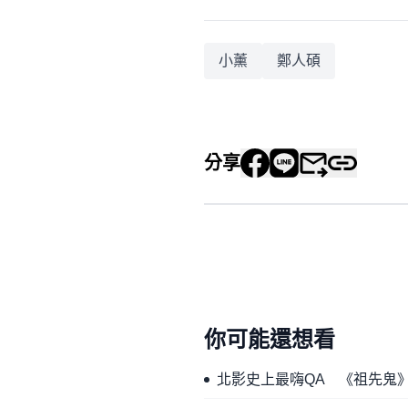
小薰
鄭人碩
分享
你可能還想看
北影史上最嗨QA 《祖先鬼