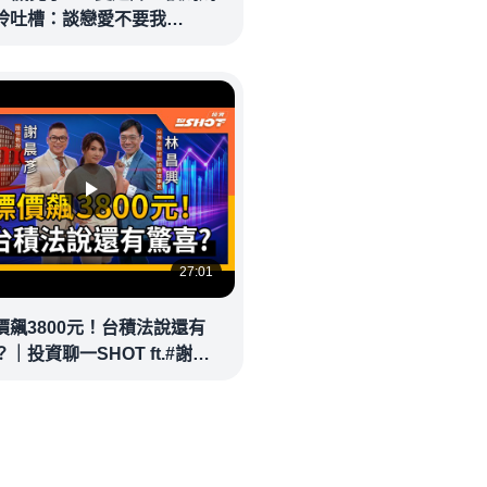
玲吐槽：談戀愛不要我
eolandnews
27:01
價飆3800元！台積法說還有
｜投資聊一SHOT ft.#謝晨
林昌興 20260714完整版
money