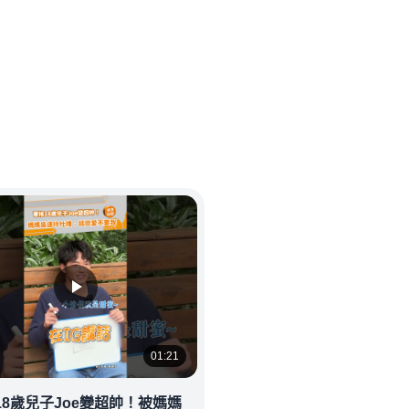
01:21
18歲兒子Joe變超帥！被媽媽