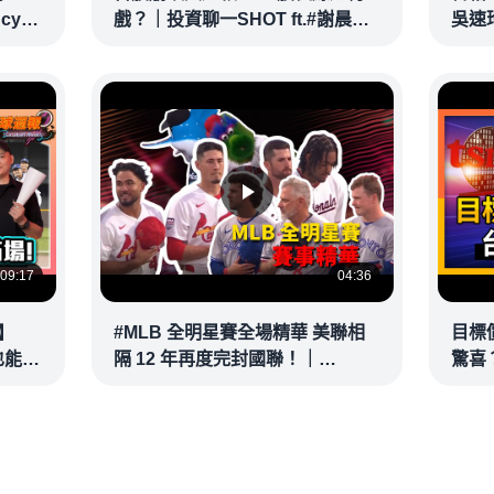
ncy
戲？｜投資聊一SHOT ft.#謝晨彥
吳速
｜
#林昌興 20260716完整版
@vid
@vlmoney
09:17
04:36
】
#MLB 全明星賽全場精華 美聯相
目標
也能滿
隔 12 年再度完封國聯！｜
驚喜？
接球？
20260715
彥 #
@vl