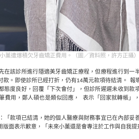
小薰遭爆積欠牙齒矯正費用。（圖／資料照，許方正攝
先在該診所進行隱適美牙齒矯正療程，但療程進行到一
付款。即使診所已經打折，仍有14萬元款項待結清。 報
都態度良好，回覆「下次會付」，但診所遲遲未收到款
筆費用，鄭人碩也是類似回應， 表示「回家就轉帳」
：「款項已結清，她的個人醫療與財務事宜已在內部妥
用版面表示歉意，「未來小薰還是會專注於工作與自我提