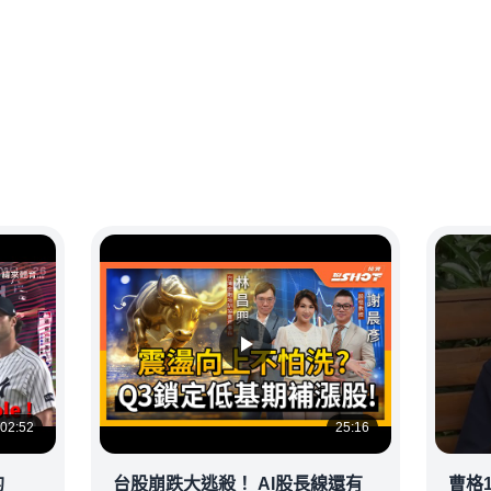
02:52
25:16
的
台股崩跌大逃殺！ AI股長線還有
曹格