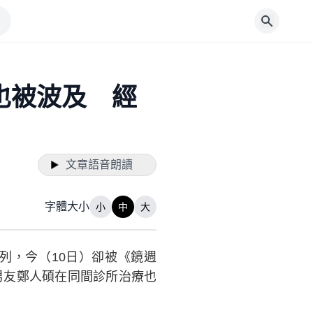
也被波及 經
文章語音朗讀
字體大小
小
中
大
列，今（10日）卻被《鏡週
男友鄭人碩在同間診所治療也