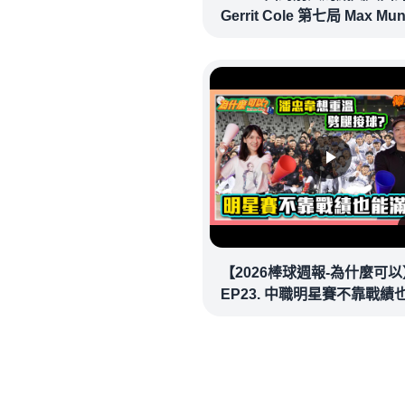
Gerrit Cole 第七局 Max Mu
確信步致勝兩分砲逆轉戰局 !
20260718｜#洛杉磯道奇
【2026棒球週報-為什麼可以
EP23. 中職明星賽不靠戰績
場！讓潘忠韋也想重溫劈腿
看似歡樂教練都暗中觀察