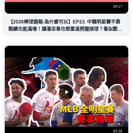
09:17
【2026棒球週報-為什麼可以】EP23. 中職明星賽不靠
戰績也能滿場！讓潘忠韋也想重溫劈腿接球？看似歡樂
教練都暗中觀察
04:36