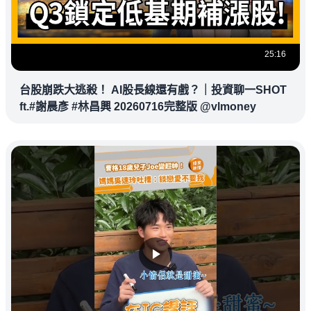
25:16
台股崩跌大逃殺！ AI股長線還有戲？｜投資聊一SHOT
ft.#謝晨彥 #林昌興 20260716完整版 @vlmoney