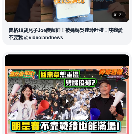
01:21
曹格18歲兒子Joe變超帥！被媽媽吳速玲吐槽：談戀愛
不要我 @videolandnews