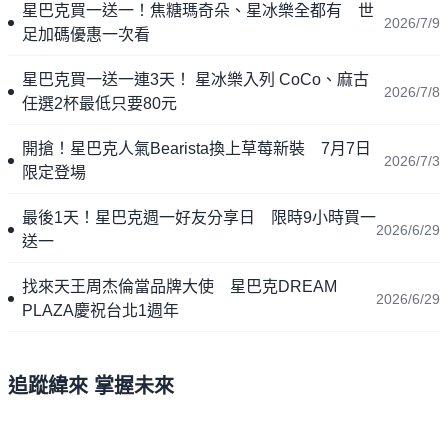
星巴克買一送一！焦糖瑪奇朵、星冰樂全都有 世
2026/7/9
足加碼優惠一次看
星巴克買一送一連3天！ 星冰樂入列 CoCo、麻古
2026/7/8
任選2杯最低只要80元
開搶！星巴克人氣Bearista換上草莓新裝 7月7日
2026/7/3
限定登場
最後1天！星巴克週一好友分享日 限時9小時買一
2026/6/29
送一
找來天王周杰倫當品牌大使 星巴克DREAM
2026/6/29
PLAZA慶祝台北1週年
追蹤緯來 掌握未來