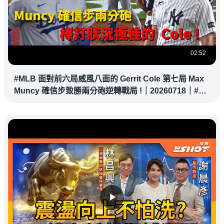
02:52
#MLB 面對前六局威風八面的 Gerrit Cole 第七局 Max
Muncy 確信步致勝兩分砲逆轉戰局 !｜20260718｜#洛
杉磯道奇