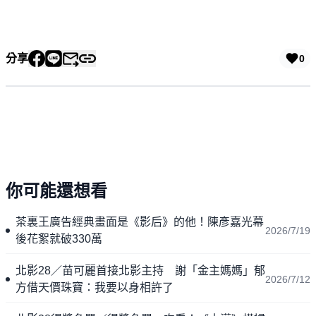
分享
0
你可能還想看
茶裏王廣告經典畫面是《影后》的他！陳彥嘉光幕
2026/7/19
後花絮就破330萬
北影28／苗可麗首接北影主持 謝「金主媽媽」郁
2026/7/12
方借天價珠寶：我要以身相許了