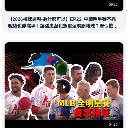
09:17
【2026棒球週報-為什麼可以】EP23. 中職明星賽不靠
戰績也能滿場！讓潘忠韋也想重溫劈腿接球？看似歡樂
教練都暗中觀察
04:36