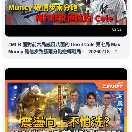
02:52
#MLB 面對前六局威風八面的 Gerrit Cole 第七局 Max
Muncy 確信步致勝兩分砲逆轉戰局 !｜20260718｜#洛
杉磯道奇