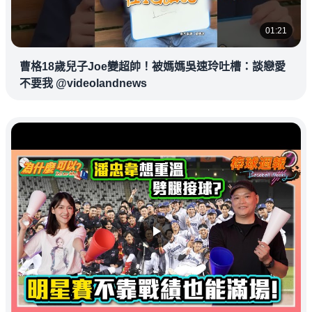
01:21
曹格18歲兒子Joe變超帥！被媽媽吳速玲吐槽：談戀愛
不要我 @videolandnews