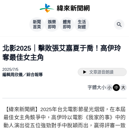
新聞
娛樂
體育
生活
首頁
即時
即時
財經
北影2025｜擊敗張艾嘉夏于喬！高伊玲
奪最佳女主角
2025/7/5
文章語音朗讀
編輯周欣儀／綜合報導
字體大小
小
中
大
【緯來新聞網】2025年台北電影節星光熠熠，在本屆
最佳女主角競爭中，高伊玲以電影《我家的事》中的
動人演出從五位強勁對手中脫穎而出，贏得評審一致