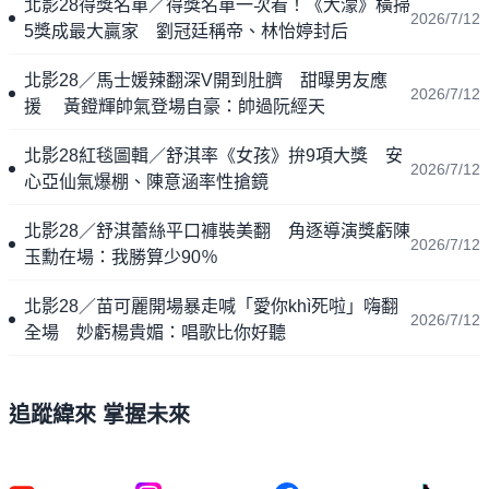
北影28得獎名單／得獎名單一次看！《大濛》橫掃
2026/7/12
5獎成最大贏家 劉冠廷稱帝、林怡婷封后
北影28／馬士媛辣翻深V開到肚臍 甜曝男友應
2026/7/12
援 黃鐙輝帥氣登場自豪：帥過阮經天
北影28紅毯圖輯／舒淇率《女孩》拚9項大獎 安
2026/7/12
心亞仙氣爆棚、陳意涵率性搶鏡
北影28／舒淇蕾絲平口褲裝美翻 角逐導演獎虧陳
2026/7/12
玉勳在場：我勝算少90％
北影28／苗可麗開場暴走喊「愛你khì死啦」嗨翻
2026/7/12
全場 妙虧楊貴媚：唱歌比你好聽
追蹤緯來 掌握未來