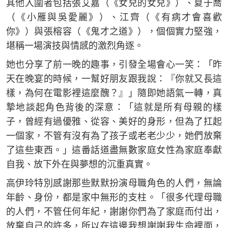
其他入圍者包括張艾嘉（《女兒的女兒》）、夏于喬
（《小雁與吳愛麗》）、江齊（《有病才會喜歡
你》）與張榕容（《鬼才之道》），個個實力堅強，
堪稱一場演技與情感的激烈角逐。
她也分享了前一晚的趣事，引發全場會心一笑：「昨
天在晚宴的時候，一幫好朋友跟我說：『你就又長這
樣，為何在電影裡這麼醜？』」隨即她語氣一轉，真
摯地談起角色背後的深意：「這就是所有母親的樣
子，曾經有過優雅、從容、美好的身形，但為了扛起
一個家，不管有沒有為了孩子或老老少少，她們放棄
了這些東西。」這番話道盡無數家庭女性為家庭奉獻
自我、放下外在與夢想的沉重真實。
高伊玲特別感謝那些默默扮演母職角色的人們，無論
年齡、身份，都是家中無形的支柱。「很多代理母職
的人們，不管任何年紀，謝謝你們為了家庭而付出，
放棄自己的許多，所以在這邊我想謝謝我生命裡面，