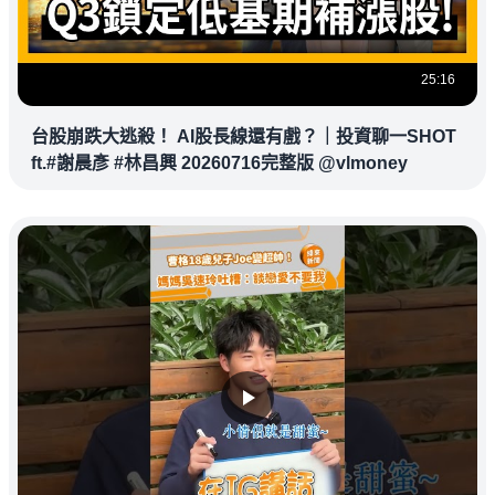
25:16
台股崩跌大逃殺！ AI股長線還有戲？｜投資聊一SHOT
ft.#謝晨彥 #林昌興 20260716完整版 @vlmoney