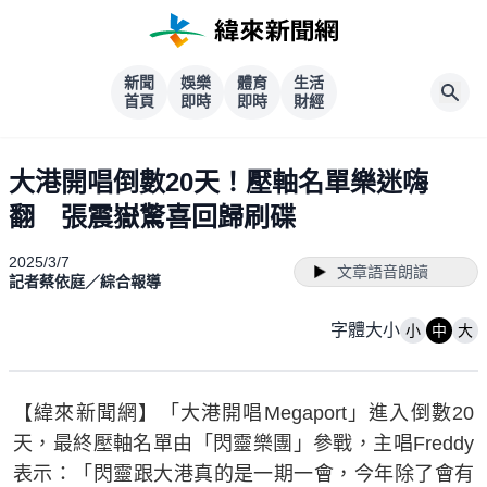
新聞
娛樂
體育
生活
首頁
即時
即時
財經
大港開唱倒數20天！壓軸名單樂迷嗨
翻 張震嶽驚喜回歸刷碟
2025/3/7
文章語音朗讀
記者蔡依庭／綜合報導
字體大小
小
中
大
【緯來新聞網】「大港開唱Megaport」進入倒數20
天，最終壓軸名單由「閃靈樂團」參戰，主唱Freddy
表示：「閃靈跟大港真的是一期一會，今年除了會有