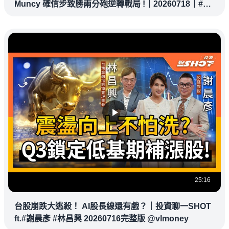
Muncy 確信步致勝兩分砲逆轉戰局 !｜20260718｜#洛
杉磯道奇
25:16
台股崩跌大逃殺！ AI股長線還有戲？｜投資聊一SHOT
ft.#謝晨彥 #林昌興 20260716完整版 @vlmoney