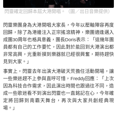
閃靈確定回歸本屆大港開唱。（圖／出日音樂提供）
閃靈樂團身為大港開唱大家長，今年以壓軸陣容再度
回歸，除了為港邊注入正宗搖滾精神，樂團適逢邁入
成團30周年也格具意義，團長Doris表示：「這幾年團
員都有自己的工作要忙，因此對於能回到大港演出都
非常高興，光重新摸到樂器就已經很興奮，期待趕快
見到大家。」
事實上，閃靈去年出演大港破天荒擔任活動開場，讓
一些樂迷趕不上參與直呼可惜，Freddy回應：「上次
因為科技合作需求，因此演出時間也跟過往不同，造
成一些歌迷看不到演出閃靈也一直銘記在心，今年確
定將回歸到南霸天舞台，再次與大家共創經典現
場。」