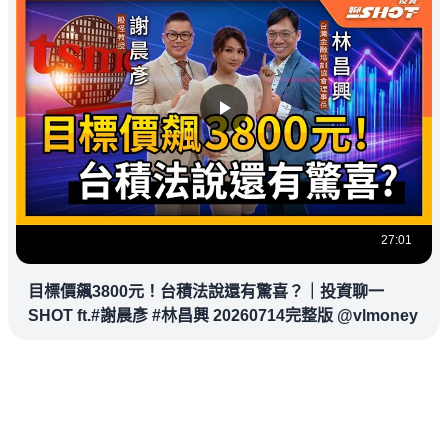
27:01
目標價飆3800元！台積法說還有驚喜？｜投資聊一
SHOT ft.#謝晨彥 #林昌興 20260714完整版 @vlmoney