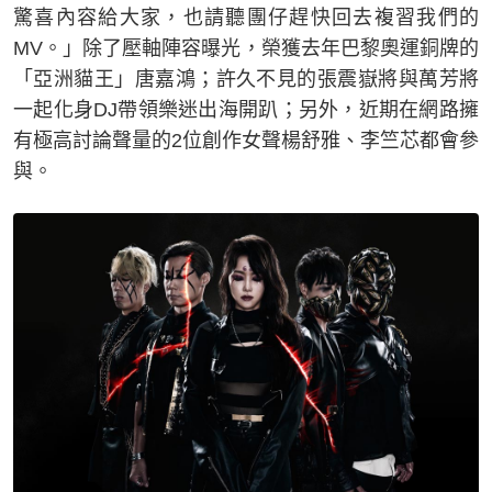
驚喜內容給大家，也請聽團仔趕快回去複習我們的
MV。」除了壓軸陣容曝光，榮獲去年巴黎奧運銅牌的
「亞洲貓王」唐嘉鴻；許久不見的張震嶽將與萬芳將
一起化身DJ帶領樂迷出海開趴；另外，近期在網路擁
有極高討論聲量的2位創作女聲楊舒雅、李竺芯都會參
與。