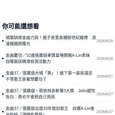
你可能還想看
頑童缺席金曲力挺！瘦子峇里島補辦世紀婚禮 浪
2026/6/29
漫親親照曝光
金曲慶功／52歲張震嶽拿獎當場開親A-Lin表妹
2026/6/28
自曝直送精液檢測活動力
金曲37／張震嶽大喊「爽」！搶下第一座就滿足
2026/6/27
不等歌王急著想慶功了
金曲37／張震嶽、蔡依林各斬獲3大獎 Jolin感性
2026/6/27
告白：再也不會把自己用丟
金曲37／張震嶽出道33年首封歌王 自爆A-Lin後
2026/6/27
台偷給「酒精能量飲」