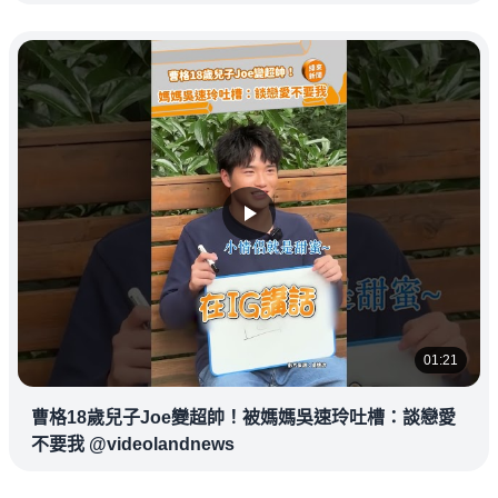
01:21
曹格18歲兒子Joe變超帥！被媽媽吳速玲吐槽：談戀愛
不要我 @videolandnews