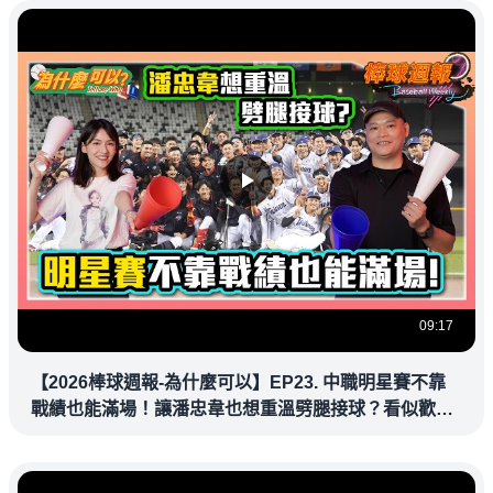
09:17
【2026棒球週報-為什麼可以】EP23. 中職明星賽不靠
戰績也能滿場！讓潘忠韋也想重溫劈腿接球？看似歡樂
教練都暗中觀察