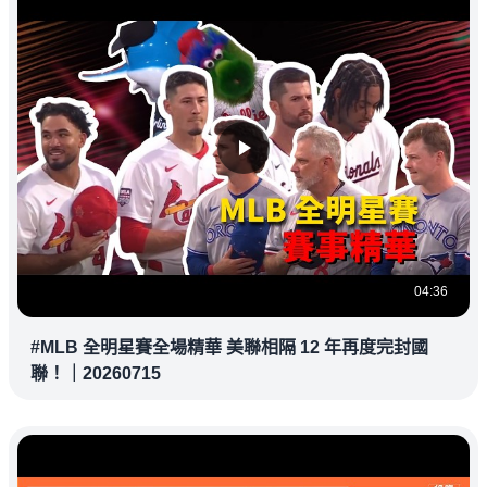
04:36
#MLB 全明星賽全場精華 美聯相隔 12 年再度完封國
聯！｜20260715