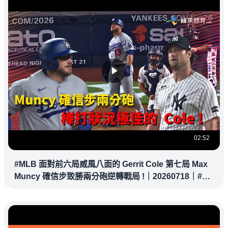
02:52
#MLB 面對前六局威風八面的 Gerrit Cole 第七局 Max
Muncy 確信步致勝兩分砲逆轉戰局 !｜20260718｜#洛
杉磯道奇