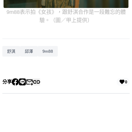
9m88表示拍《女孩》，跟舒淇合作是一段難忘的體
驗。（圖／甲上提供）
舒淇
邱澤
9m88
分享
0