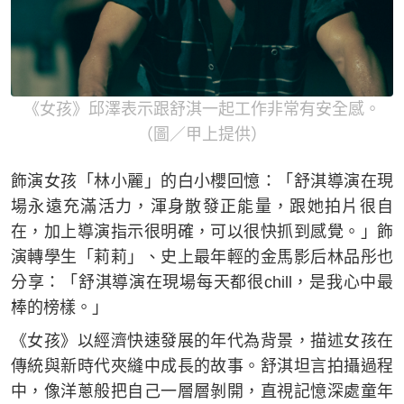
《女孩》邱澤表示跟舒淇一起工作非常有安全感。
（圖／甲上提供）
飾演女孩「林小麗」的白小櫻回憶：「舒淇導演在現
場永遠充滿活力，渾身散發正能量，跟她拍片很自
在，加上導演指示很明確，可以很快抓到感覺。」飾
演轉學生「莉莉」、史上最年輕的金馬影后林品彤也
分享：「舒淇導演在現場每天都很chill，是我心中最
棒的榜樣。」
《女孩》以經濟快速發展的年代為背景，描述女孩在
傳統與新時代夾縫中成長的故事。舒淇坦言拍攝過程
中，像洋蔥般把自己一層層剝開，直視記憶深處童年