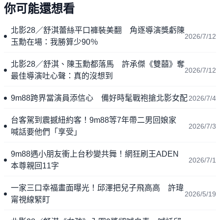
你可能還想看
北影28／舒淇蕾絲平口褲裝美翻 角逐導演獎虧陳
2026/7/12
玉勳在場：我勝算少90％
北影28／舒淇、陳玉勳都落馬 許承傑《雙囍》奪
2026/7/12
最佳導演吐心聲：真的沒想到
9m88跨界當演員添信心 備好時髦戰袍搶北影女配
2026/7/4
台客駕到震撼紐約客！9m88等7年帶二男回娘家
2026/7/3
喊話要他們「享受」
9m88遇小朋友衝上台秒變共舞！網狂刷王ADEN
2026/7/1
本尊親回11字
一家三口幸福畫面曝光！邱澤把兒子飛高高 許瑋
2026/5/19
甯視線緊盯