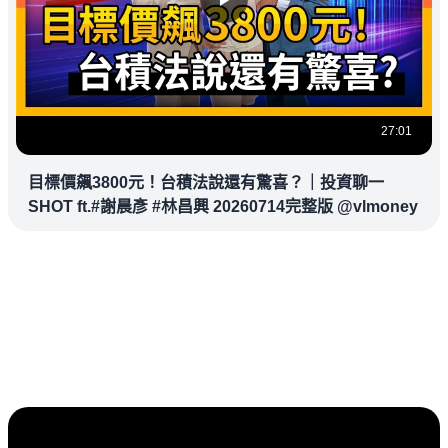
27:01
目標價飆3800元！台積法說還有驚喜？｜投資聊一
SHOT ft.#謝晨彥 #林昌興 20260714完整版 @vlmoney