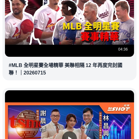
04:36
#MLB 全明星賽全場精華 美聯相隔 12 年再度完封國
聯！｜20260715