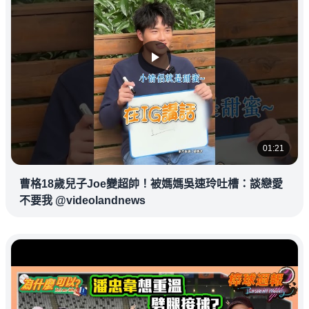
01:21
曹格18歲兒子Joe變超帥！被媽媽吳速玲吐槽：談戀愛
不要我 @videolandnews