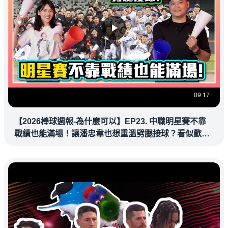
09:17
【2026棒球週報-為什麼可以】EP23. 中職明星賽不靠
戰績也能滿場！讓潘忠韋也想重溫劈腿接球？看似歡樂
教練都暗中觀察