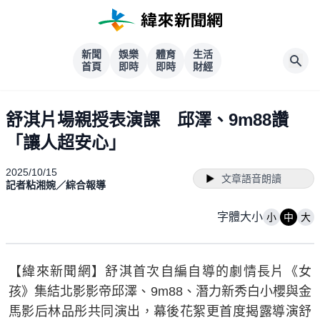
新聞
娛樂
體育
生活
首頁
即時
即時
財經
舒淇片場親授表演課 邱澤、9m88讚
「讓人超安心」
2025/10/15
文章語音朗讀
記者粘湘婉／綜合報導
字體大小
小
中
大
【緯來新聞網】舒淇首次自編自導的劇情長片《女
孩》集結北影影帝邱澤、9m88、潛力新秀白小櫻與金
馬影后林品彤共同演出，幕後花絮更首度揭露導演舒