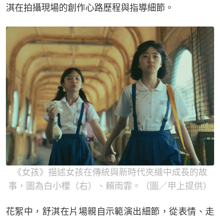
淇在拍攝現場的創作心路歷程與指導細節。
《女孩》描述女孩在傳統與新時代夾縫中成長的故
事，圖為白小櫻（右）、賴雨霏。（圖／甲上提供）
花絮中，舒淇在片場親自示範演出細節，從表情、走