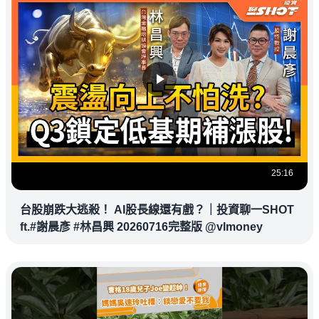
25:16
台股崩跌大逃殺！ AI股長線還有戲？｜投資聊一SHOT
ft.#謝晨彥 #林昌興 20260716完整版 @vlmoney