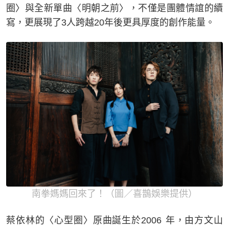
圈〉與全新單曲〈明朝之前〉，不僅是團體情誼的續
寫，更展現了3人跨越20年後更具厚度的創作能量。
南拳媽媽回來了！（圖／喜鵲娛樂提供）
蔡依林的〈心型圈〉原曲誕生於2006 年，由方文山