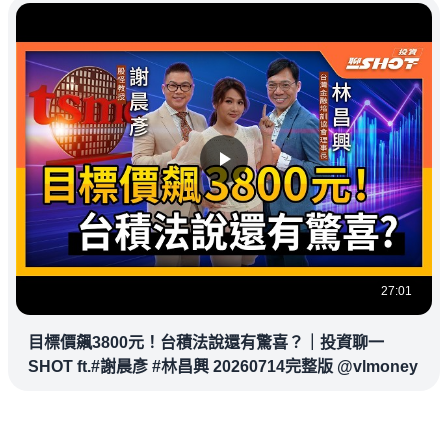
27:01
目標價飆3800元！台積法說還有驚喜？｜投資聊一
SHOT ft.#謝晨彥 #林昌興 20260714完整版 @vlmoney