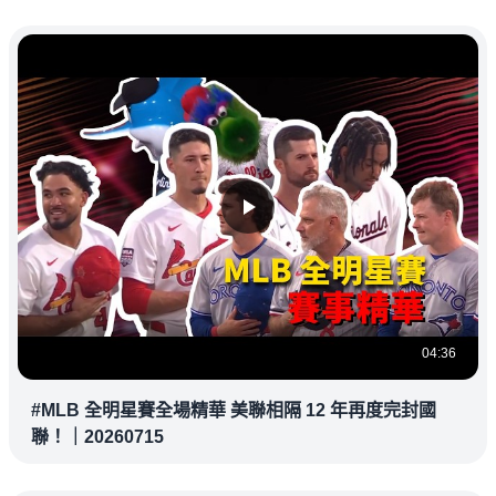
04:36
#MLB 全明星賽全場精華 美聯相隔 12 年再度完封國
聯！｜20260715