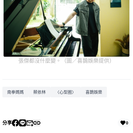
張傑都沒什麼變。（圖／喜鵲娛樂提供）
南拳媽媽
蔡依林
〈心型圈〉
喜鵲娛樂
分享
0