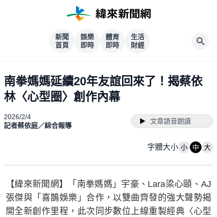
新聞
娛樂
體育
生活
首頁
即時
即時
財經
南拳媽媽延續20年友誼回來了！揭蔡依
林〈心型圈〉創作內幕
2026/2/4
文章語音朗讀
記者蔡依庭／綜合報導
字體大小
小
中
大
【緯來新聞網】「南拳媽媽」宇豪、Lara梁心頤、AJ
張傑與「喜鵲娛樂」合作，以雙曲齊發的強大聲勢揭
開全新創作里程，此次同步數位上線重製經典〈心型