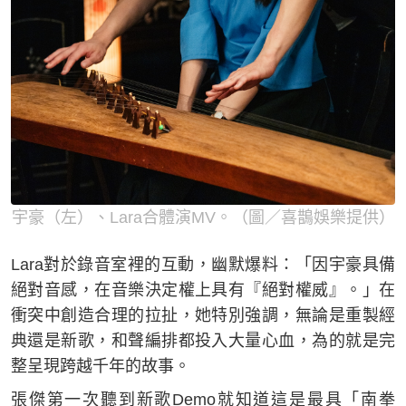
宇豪（左）、Lara合體演MV。（圖／喜鵲娛樂提供）
Lara對於錄音室裡的互動，幽默爆料：「因宇豪具備
絕對音感，在音樂決定權上具有『絕對權威』。」在
衝突中創造合理的拉扯，她特別強調，無論是重製經
典還是新歌，和聲編排都投入大量心血，為的就是完
整呈現跨越千年的故事。
張傑第一次聽到新歌Demo就知道這是最具「南拳