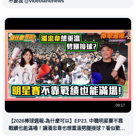
不要我 @videolandnews
09:17
【2026棒球週報-為什麼可以】EP23. 中職明星賽不靠
戰績也能滿場！讓潘忠韋也想重溫劈腿接球？看似歡樂
教練都暗中觀察