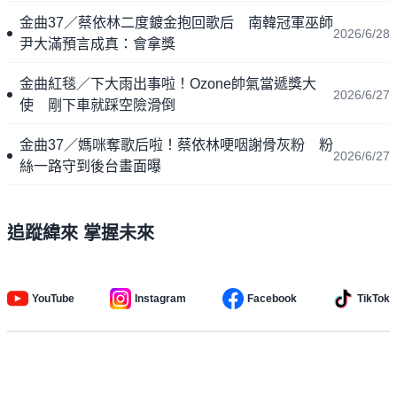
金曲37／蔡依林二度鍍金抱回歌后 南韓冠軍巫師
2026/6/28
尹大滿預言成真：會拿獎
金曲紅毯／下大雨出事啦！Ozone帥氣當遞獎大
2026/6/27
使 剛下車就踩空險滑倒
金曲37／媽咪奪歌后啦！蔡依林哽咽謝骨灰粉 粉
2026/6/27
絲一路守到後台畫面曝
追蹤緯來 掌握未來
YouTube
Instagram
Facebook
TikTok