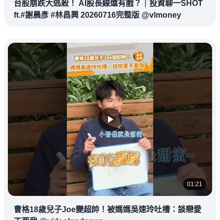
台股崩跌大逃殺！ AI股長線還有戲？｜投資聊一SHOT
ft.#謝晨彥 #林昌興 20260716完整版 @vlmoney
01:21
曹格18歲兒子Joe變超帥！被媽媽吳速玲吐槽：談戀愛