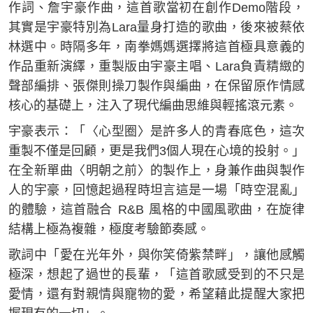
作詞、詹宇豪作曲，這首歌當初在創作Demo階段，
其實是宇豪特別為Lara量身打造的歌曲，後來被蔡依
林選中。時隔多年，南拳媽媽選擇將這首極具意義的
作品重新演繹，重製版由宇豪主唱、Lara負責精緻的
聲部編排、張傑則操刀製作與編曲，在保留原作情感
核心的基礎上，注入了現代編曲思維與輕搖滾元素。
宇豪表示：「〈心型圈〉是許多人的青春底色，這次
重製不僅是回顧，更是我們3個人現在心境的投射。」
在全新單曲〈明朝之前〉的製作上，身兼作曲與製作
人的宇豪，回憶起過程時坦言這是一場「時空混亂」
的體驗，這首融合 R&B 風格的中國風歌曲，在旋律
結構上極為複雜，極度考驗節奏感。
歌詞中「愛在光年外，與你笑倚紫禁畔」，讓他感觸
極深，想起了過世的長輩，「這首歌感受到的不只是
愛情，還有對親情與寵物的愛，希望藉此提醒大家把