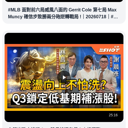
#MLB 面對前六局威風八面的 Gerrit Cole 第七局 Max
Muncy 確信步致勝兩分砲逆轉戰局 !｜20260718｜#洛
杉磯道奇
25:16