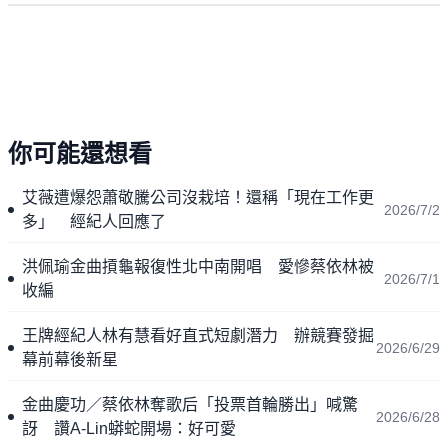
你可能還想看
艾薇遭爆怨蕭敬騰公司沒栽培！還稱「現在工作更
2026/7/2
多」 經紀人回應了
洪佩瑜金曲摃龜報復性北中南開唱 愛慘蔡依林被
2026/7/1
收編
王牌經紀人林有慧看好直式短劇潛力 辦競賽發掘
2026/6/29
幕前幕後新星
金曲慶功／蔡依林奪歌后「投票首輪勝出」喊驚
2026/6/28
訝 讚A-Lin蟒蛇開場：好可愛