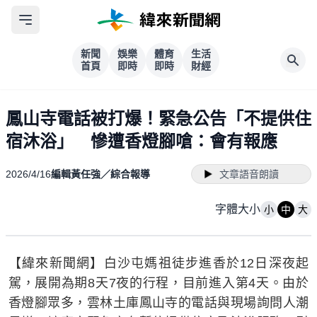
新聞
娛樂
體育
生活
首頁
即時
即時
財經
鳳山寺電話被打爆！緊急公告「不提供住
宿沐浴」 慘遭香燈腳嗆：會有報應
2026/4/16
編輯黃任強／綜合報導
文章語音朗讀
字體大小
小
中
大
【緯來新聞網】白沙屯媽祖徒步進香於12日深夜起
駕，展開為期8天7夜的行程，目前進入第4天。由於
香燈腳眾多，雲林土庫鳳山寺的電話與現場詢問人潮