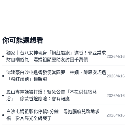
你可能還想看
獨家｜台八女神現身「粉紅超跑」進香！郭亞棠求
2026/4/16
財自嘲俗氣 曝媽祖顯靈助友討回千萬債
沈建豪白沙屯進香發便當圓夢 林姍、陳思安巧遇
2026/4/16
「粉紅超跑」鑽轎腳
鳳山寺電話被打爆！緊急公告「不提供住宿沐
2026/4/16
浴」 慘遭香燈腳嗆：會有報應
白沙屯媽祖彰化停轎5分鐘！母抱腦麻兒跪地求
2026/4/16
福 影片曝光全網哭了