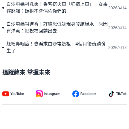
白沙屯媽祖亂象！香客搭火車「狂擠上車」 女乘
2026/4/14
客怒飆：媽祖不會保佑你們的
白沙屯媽祖進香！許維恩低調現身發結緣水 原因
2026/4/14
有洋蔥：把祝福回饋出去
尪罹鼻咽癌！妻淚求白沙屯媽祖 4個月後奇蹟發
2026/4/13
生了
追蹤緯來 掌握未來
YouTube
Instagram
Facebook
TikTok