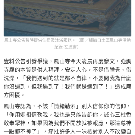
鳳山寺公告暫時提供住宿及沐浴服務。（圖／翻攝自土庫鳳山寺活動
紀錄-左臉書）
豈料公告引發爭議，鳳山寺今天凌晨再度發文，強調
寺廟的本質是供人拜拜，安定人心，不是借睡覺、借
洗澡，「我們遇到的就是都不自律，不要問我為什麼
你沒遇到，但我遇到了！我們就是遇到了！」造成廟
方困擾。
鳳山寺認為，不該「情緒勒索」別人信仰你的信仰，
「你用媽祖情勒我，我也是只能告訴你，誠心三柱香
敬奉眾神，如果因為我們不開放就被報應，那這尊神
一點都不神了」，痛批許多人一味檢討別人不改變自