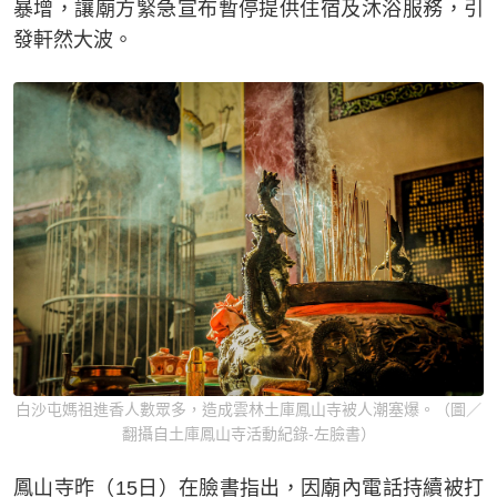
暴增，讓廟方緊急宣布暫停提供住宿及沐浴服務，引
發軒然大波。
白沙屯媽祖進香人數眾多，造成雲林土庫鳳山寺被人潮塞爆。（圖／
翻攝自土庫鳳山寺活動紀錄-左臉書）
鳳山寺昨（15日）在臉書指出，因廟內電話持續被打