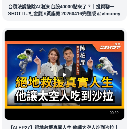
台積法說破除AI泡沫 台股40000點來了？｜投資聊一
SHOT ft.#杜金龍 #黃詣庭 20260416完整版 @vlmoney
00:30
【AI EP27】絕地救援真實人生 他讓太空人吃到沙拉｜