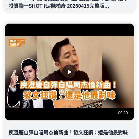
投資聊一SHOT ft.#陳柏彥 20260415完整版
@vlmoney
00:30
庾澄慶自彈自唱周杰倫新曲！發文狂讚：還是他最對味