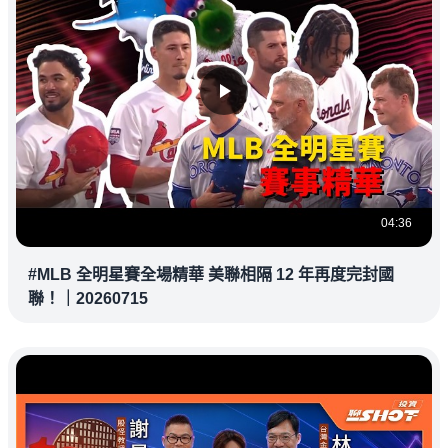
04:36
#MLB 全明星賽全場精華 美聯相隔 12 年再度完封國
聯！｜20260715