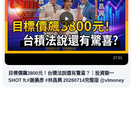
27:01
目標價飆3800元！台積法說還有驚喜？｜投資聊一
SHOT ft.#謝晨彥 #林昌興 20260714完整版 @vlmoney