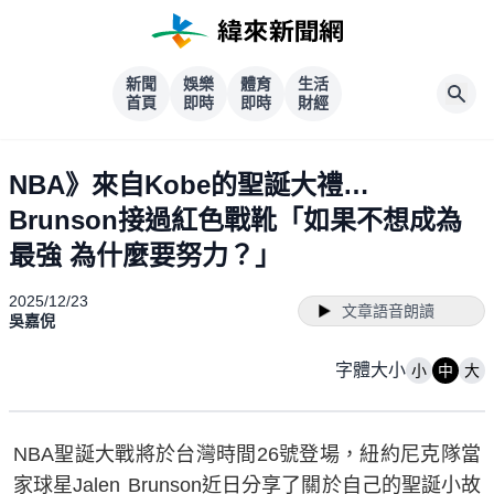
新聞
娛樂
體育
生活
首頁
即時
即時
財經
NBA》來自Kobe的聖誕大禮…
Brunson接過紅色戰靴「如果不想成為
最強 為什麼要努力？」
2025/12/23
文章語音朗讀
吳嘉倪
字體大小
小
中
大
NBA聖誕大戰將於台灣時間26號登場，紐約尼克隊當
家球星Jalen Brunson近日分享了關於自己的聖誕小故