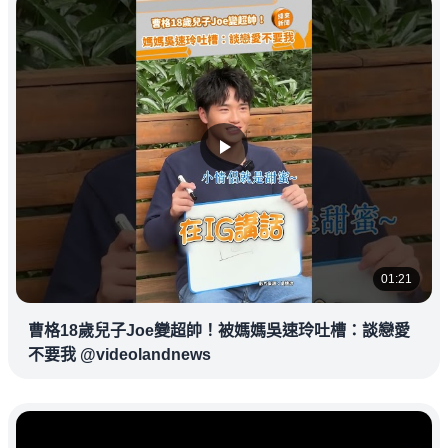
01:21
曹格18歲兒子Joe變超帥！被媽媽吳速玲吐槽：談戀愛
不要我 @videolandnews