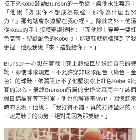
接下來Kobe鼓勵Brunson的一番話，讓他永生難忘：
「他說『如果你不想成為最強，那你為什麼要努
力？』那句話會永遠留在我心裡。」除此之外，他還
從Kobe的手上接獲聖誕禮物：「而他腳上穿著一雙紅
色高筒、聖誕配色的Kobe 9，那雙鞋就這樣落到了我
手裡，他跟我說『來，這雙給你』。」
Brunson一心想在實戰中穿上超級巨星送給自己的戰
靴，即使球隊規定，不允許穿非球隊配色（綠色、金
色）的球鞋，依舊阻止不了他堅決穿上紅色Kobe 9比
賽的決心。最終Brunson所屬的史岱文森高中在該屆
假日錦標賽奪下冠軍，他也包辦賽事MVP，回憶起當
時的表現，他說：「我打得不錯，真的打得蠻好的，
一定是鞋子的功勞、絕對是因為那雙鞋。」