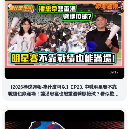
09:17
【2026棒球週報-為什麼可以】EP23. 中職明星賽不靠
戰績也能滿場！讓潘忠韋也想重溫劈腿接球？看似歡樂
教練都暗中觀察