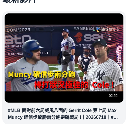
02:52
#MLB 面對前六局威風八面的 Gerrit Cole 第七局 Max
Muncy 確信步致勝兩分砲逆轉戰局 !｜20260718｜#洛
杉磯道奇