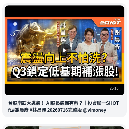
25:16
台股崩跌大逃殺！ AI股長線還有戲？｜投資聊一SHOT
ft.#謝晨彥 #林昌興 20260716完整版 @vlmoney