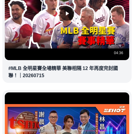
04:36
#MLB 全明星賽全場精華 美聯相隔 12 年再度完封國
聯！｜20260715