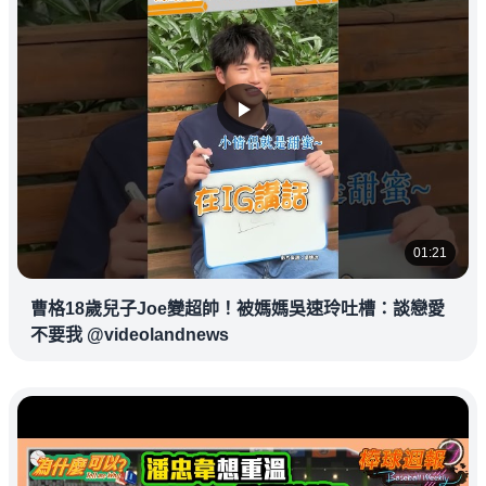
01:21
曹格18歲兒子Joe變超帥！被媽媽吳速玲吐槽：談戀愛
不要我 @videolandnews