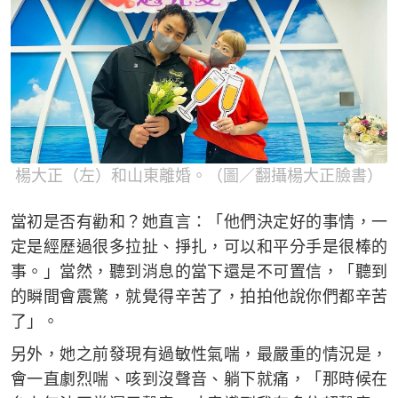
楊大正（左）和山東離婚。（圖／翻攝楊大正臉書）
當初是否有勸和？她直言：「他們決定好的事情，一
定是經歷過很多拉扯、掙扎，可以和平分手是很棒的
事。」當然，聽到消息的當下還是不可置信，「聽到
的瞬間會震驚，就覺得辛苦了，拍拍他說你們都辛苦
了」。
另外，她之前發現有過敏性氣喘，最嚴重的情況是，
會一直劇烈喘、咳到沒聲音、躺下就痛，「那時候在