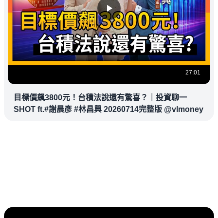
27:01
目標價飆3800元！台積法說還有驚喜？｜投資聊一
SHOT ft.#謝晨彥 #林昌興 20260714完整版 @vlmoney