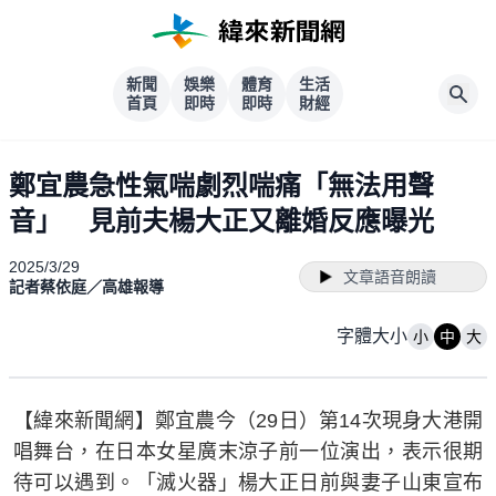
新聞
娛樂
體育
生活
首頁
即時
即時
財經
鄭宜農急性氣喘劇烈喘痛「無法用聲
音」 見前夫楊大正又離婚反應曝光
2025/3/29
文章語音朗讀
記者蔡依庭／高雄報導
字體大小
小
中
大
【緯來新聞網】鄭宜農今（29日）第14次現身大港開
唱舞台，在日本女星廣末涼子前一位演出，表示很期
待可以遇到。「滅火器」楊大正日前與妻子山東宣布