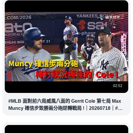
02:52
#MLB 面對前六局威風八面的 Gerrit Cole 第七局 Max
Muncy 確信步致勝兩分砲逆轉戰局 !｜20260718｜#洛
杉磯道奇