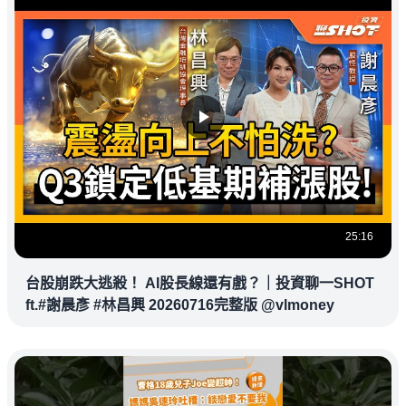
25:16
台股崩跌大逃殺！ AI股長線還有戲？｜投資聊一SHOT
ft.#謝晨彥 #林昌興 20260716完整版 @vlmoney