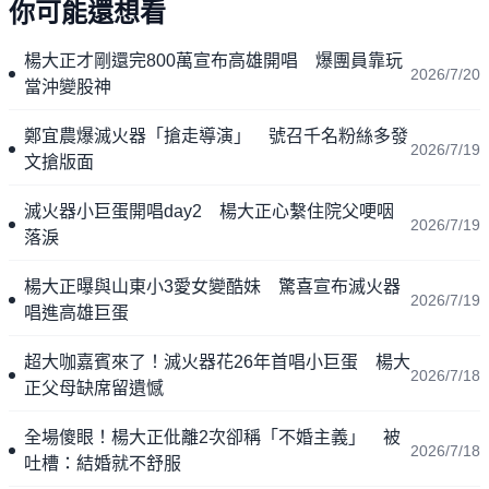
你可能還想看
楊大正才剛還完800萬宣布高雄開唱 爆團員靠玩
2026/7/20
當沖變股神
鄭宜農爆滅火器「搶走導演」 號召千名粉絲多發
2026/7/19
文搶版面
滅火器小巨蛋開唱day2 楊大正心繫住院父哽咽
2026/7/19
落淚
楊大正曝與山東小3愛女變酷妹 驚喜宣布滅火器
2026/7/19
唱進高雄巨蛋
超大咖嘉賓來了！滅火器花26年首唱小巨蛋 楊大
2026/7/18
正父母缺席留遺憾
全場傻眼！楊大正仳離2次卻稱「不婚主義」 被
2026/7/18
吐槽：結婚就不舒服