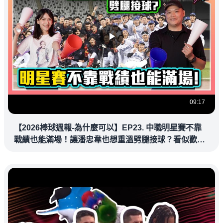
09:17
【2026棒球週報-為什麼可以】EP23. 中職明星賽不靠
戰績也能滿場！讓潘忠韋也想重溫劈腿接球？看似歡樂
教練都暗中觀察