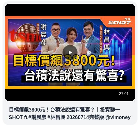
27:01
目標價飆3800元！台積法說還有驚喜？｜投資聊一
SHOT ft.#謝晨彥 #林昌興 20260714完整版 @vlmoney