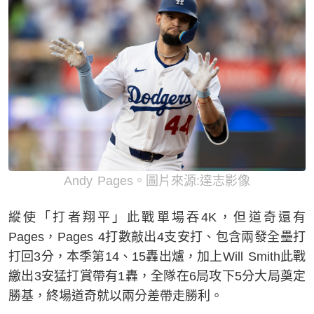
Andy Pages。圖片來源:達志影像
縱使「打者翔平」此戰單場吞4K，但道奇還有
Pages，Pages 4打數敲出4支安打、包含兩發全壘打
打回3分，本季第14、15轟出爐，加上Will Smith此戰
繳出3安猛打賞帶有1轟，全隊在6局攻下5分大局奠定
勝基，終場道奇就以兩分差帶走勝利。