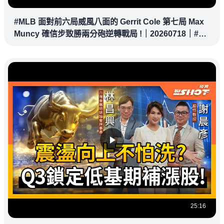
#MLB 面對前六局威風八面的 Gerrit Cole 第七局 Max
Muncy 確信步致勝兩分砲逆轉戰局 !｜20260718｜#洛
杉磯道奇
25:16