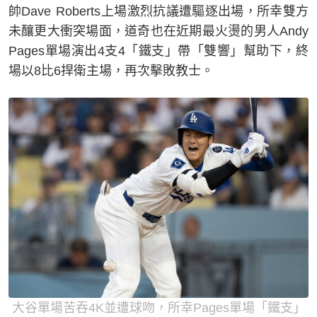
帥Dave Roberts上場激烈抗議遭驅逐出場，所幸雙方
未釀更大衝突場面，道奇也在近期最火燙的男人Andy
Pages單場演出4支4「鐵支」帶「雙響」幫助下，終
場以8比6捍衛主場，再次擊敗教士。
大谷單場苦吞4K並遭球吻，所幸Pages單場「鐵支」