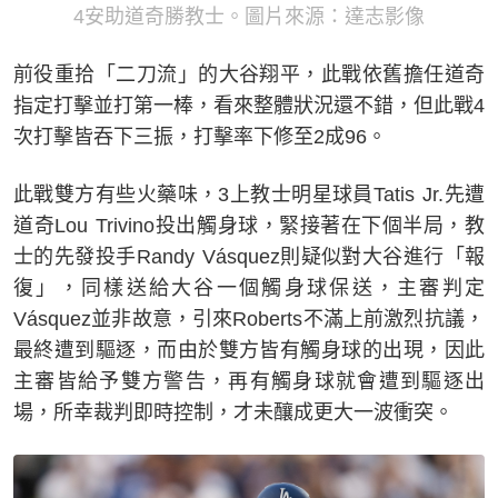
4安助道奇勝教士。圖片來源：達志影像
前役重拾「二刀流」的大谷翔平，此戰依舊擔任道奇
指定打擊並打第一棒，看來整體狀況還不錯，但此戰4
次打擊皆吞下三振，打擊率下修至2成96。
此戰雙方有些火藥味，3上教士明星球員Tatis Jr.先遭
道奇Lou Trivino投出觸身球，緊接著在下個半局，教
士的先發投手Randy Vásquez則疑似對大谷進行「報
復」，同樣送給大谷一個觸身球保送，主審判定
Vásquez並非故意，引來Roberts不滿上前激烈抗議，
最終遭到驅逐，而由於雙方皆有觸身球的出現，因此
主審皆給予雙方警告，再有觸身球就會遭到驅逐出
場，所幸裁判即時控制，才未釀成更大一波衝突。