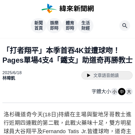
新聞
娛樂
體育
生活
首頁
即時
即時
財經
「打者翔平」本季首吞4K並遭球吻！
Pages單場4支4「鐵支」助道奇再勝教士
2025/6/18
文章語音朗讀
林暐凱
字體大小
小
中
大
洛杉磯道奇今天(18日)持續在主場與聖地牙哥教士進
行近期四連戰的第二戰，此戰火藥味十足，雙方明星
球員大谷翔平及Fernando Tatis Jr.皆遭球吻，道奇主