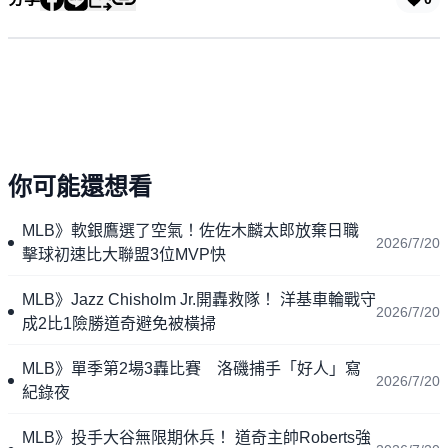
你可能還想看
MLB》軟銀鷹選了空氣！佐佐木麟太郎放棄日職
2026/7/20
擊球初速比大聯盟3位MVP快
MLB》Jazz Chisholm Jr.開轟救隊！ 洋基車輪戰守
2026/7/20
成2比1險勝道奇避免被橫掃
MLB》單季第2場3轟比賽 洛磯捕手「好人」寫
2026/7/20
紀錄夜
MLB》投手大谷無限期休兵！ 道奇主帥Roberts強