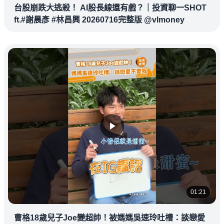
台股崩跌大逃殺！ AI股長線還有戲？｜投資聊一SHOT
ft.#謝晨彥 #林昌興 20260716完整版 @vlmoney
01:21
曹格18歲兒子Joe變超帥！被媽媽吳速玲吐槽：談戀愛