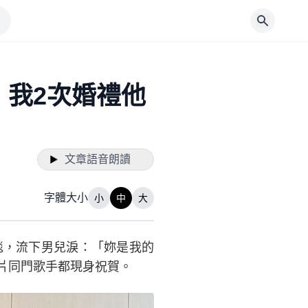
我2次婚禮他
文章語音朗讀
字體大小
小
中
大
毯，流下男兒淚：「妳是我的
片同門歌手都現身祝賀。