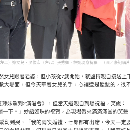
左二）嫁女兒，吳俊宏（左起）張秀卿、林姍現身祝福。（圖／豪記唱片
雖然女兒跟著老婆，但小孩從7歲開始，就堅持親自接送上
數大場面，但今天牽著女兒的手，心裡還是酸酸的，很
日《辣妹駕到2演唱會》，但當天還親自到場祝福，笑說：
鬧一下。」妙語如珠的祝賀，為現場帶來滿滿滿堂的笑聲
卿感動到哭，「我的兩次婚禮、七郎都有出席，今天一定