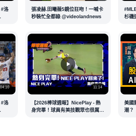
 #洛
張凌赫.田曦薇5鏡位狂吻！一喊卡
#ML
秒裝忙全都錄 @videolandnews
杉磯
2026
High
04:10
11:14
 #洛
【2026棒球週報】NicePlay - 熱
美國
身完畢！球員有美技觀眾也很厲
潮？
害!期待開季大家的表現! #中華職
撐台.
棒 #niceplay #美技
段昌文
@vl