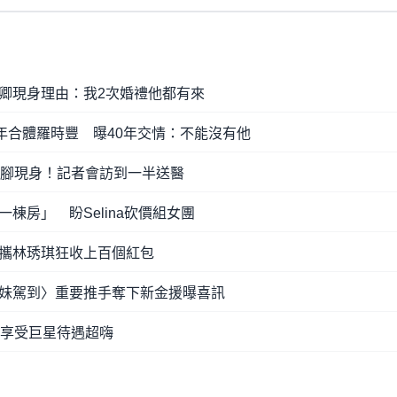
卿現身理由：我2次婚禮他都有來
年合體羅時豐 曝40年交情：不能沒有他
跛腳現身！記者會訪到一半送醫
棟房」 盼Selina砍價組女團
攜林琇琪狂收上百個紅包
妹駕到〉重要推手奪下新金援曝喜訊
年享受巨星待遇超嗨