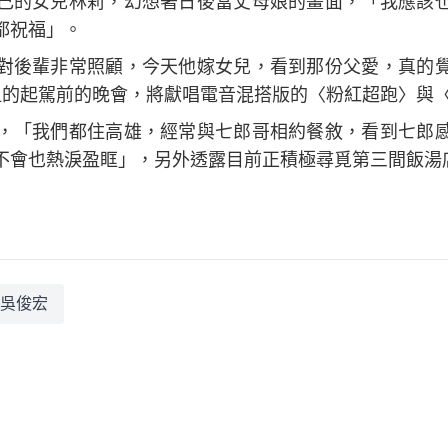
己的女兒林莉，幻想著日後當丈母娘的畫面，「我應該
都祝福」。
對後輩非常照顧，今天他嫁女兒，看到那份父愛，真的
祖的起駕前的晚會，將獻唱電音混搭版的〈粉紅超跑〉與
，「我們都住高雄，經常與七郎哥相約餐敘，看到七郎
不會也熱淚盈眶」，另外透露目前正積極尋覓第三間飯湯
吳俊宏