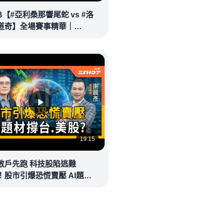
B【#亞利桑那響尾蛇 vs #洛
道奇】全場賽事精華｜
0328｜ Full Game
lights
19:15
散戶先跑 科技股陷逃難
！股市引爆恐慌賣壓 AI題材
美股？｜投資聊一SHOT ft.#
 #謝晨彥 20260326完整版
money