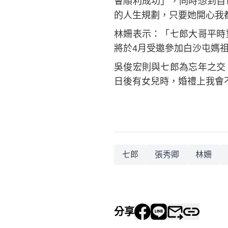
會順利成功」，同時想到自
的人生規劃，只要她開心我
林姍表示：「七郎大哥平時
將於4月受邀參加白沙屯媽
吳俊宏則與七郎為忘年之交
日後有女兒時，婚禮上我會
七郎
張秀卿
林姍
分享