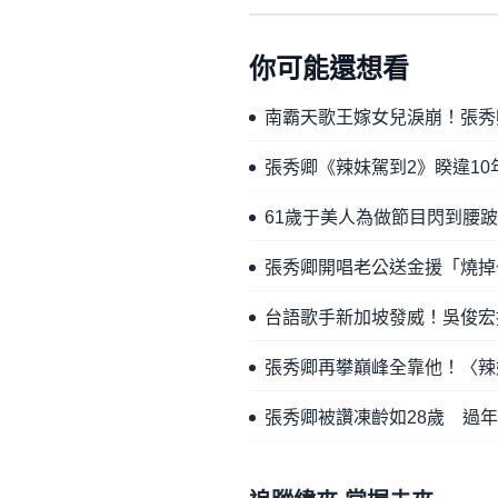
你可能還想看
南霸天歌王嫁女兒淚崩！張秀
張秀卿《辣妹駕到2》睽違10
61歲于美人為做節目閃到腰
張秀卿開唱老公送金援「燒掉一
台語歌手新加坡發威！吳俊宏
張秀卿再攀巔峰全靠他！〈辣
張秀卿被讚凍齡如28歲 過