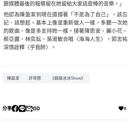
跟媒體最後的報導留在她留給大家這麼棒的音樂。」
他認為陳盈潔到現在還撐著「不是為了自己」，該忘
記、該想起，基本上像是重新做人一樣，多聽一次她
的歌曲、像是多支持她一樣。接著陳思安、麗小花、
蔡亞露、林奕妘、吳淑敏合唱〈海海人生〉，郭忠祐
深情詮釋〈乎我醉〉。
陳盈潔
許常德
《超級冰冰Show》
分享
0