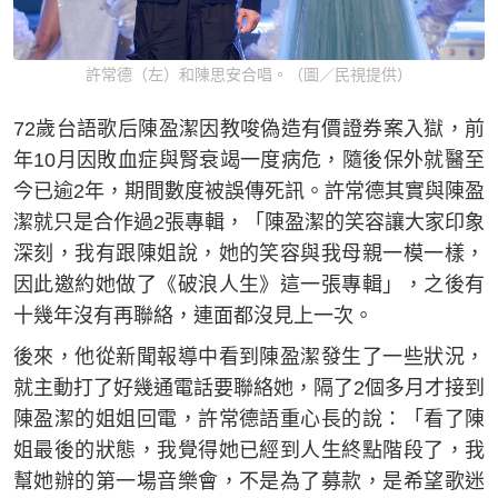
許常德（左）和陳思安合唱。（圖／民視提供）
72歲台語歌后陳盈潔因教唆偽造有價證券案入獄，前
年10月因敗血症與腎衰竭一度病危，隨後保外就醫至
今已逾2年，期間數度被誤傳死訊。許常德其實與陳盈
潔就只是合作過2張專輯，「陳盈潔的笑容讓大家印象
深刻，我有跟陳姐說，她的笑容與我母親一模一樣，
因此邀約她做了《破浪人生》這一張專輯」，之後有
十幾年沒有再聯絡，連面都沒見上一次。
後來，他從新聞報導中看到陳盈潔發生了一些狀況，
就主動打了好幾通電話要聯絡她，隔了2個多月才接到
陳盈潔的姐姐回電，許常德語重心長的說：「看了陳
姐最後的狀態，我覺得她已經到人生終點階段了，我
幫她辦的第一場音樂會，不是為了募款，是希望歌迷