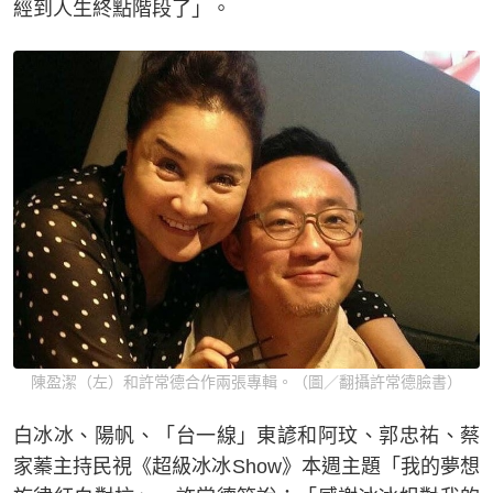
經到人生終點階段了」。
陳盈潔（左）和許常德合作兩張專輯。（圖／翻攝許常德臉書）
白冰冰、陽帆、「台一線」東諺和阿玟、郭忠祐、蔡
家蓁主持民視《超級冰冰Show》本週主題「我的夢想