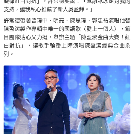
旋律紅白對抗」，許常德笑說：「感謝冰冰姐對我的
支持，讓我私心推薦了新人吳盈靜。」
許常德帶著曾瑋中、明亮、陳思瑋、郭忠祐演唱他替
陳盈潔製作專輯中唯一的國語歌〈愛上一個人〉，節
目團隊貼心又力挺，舉辦主題「陳盈潔金曲大賽！紅
白對抗」，讓歌手輪番上陣演唱陳盈潔經典金曲系
列。