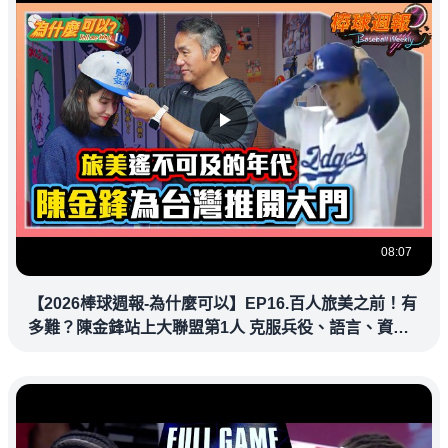
08:07
【2026棒球週報-為什麼可以】EP16.百人旅美之前！有
多難？陳金鋒站上大聯盟第1人 克服兵役、語言、資訊
落差，推開旅美大門改寫台灣棒壇