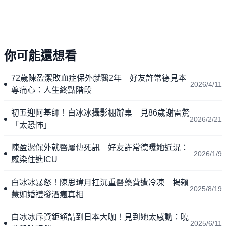
你可能還想看
72歲陳盈潔敗血症保外就醫2年 好友許常德見本
2026/4/11
尊痛心：人生終點階段
初五迎阿基師！白冰冰攝影棚辦桌 見86歲謝雷驚
2026/2/21
「太恐怖」
陳盈潔保外就醫屢傳死訊 好友許常德曝她近況：
2026/1/9
感染住進ICU
白冰冰暴怒！陳思瑋月扛沉重醫藥費遭冷凍 揭賴
2025/8/19
慧如婚禮發酒瘋真相
白冰冰斥資鉅額請到日本大咖！見到她太感動：曉
2025/6/11