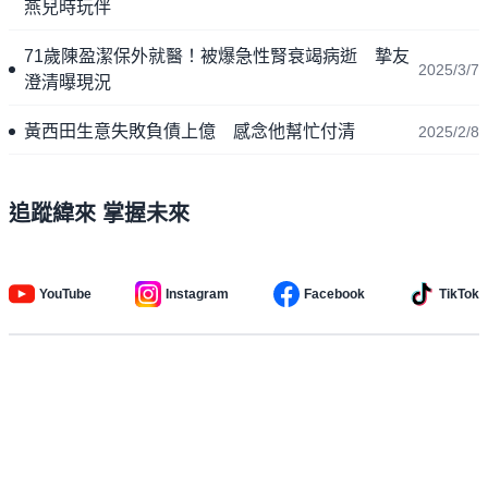
燕兒時玩伴
71歲陳盈潔保外就醫！被爆急性腎衰竭病逝 摯友
2025/3/7
澄清曝現況
黃西田生意失敗負債上億 感念他幫忙付清
2025/2/8
追蹤緯來 掌握未來
YouTube
Instagram
Facebook
TikTok