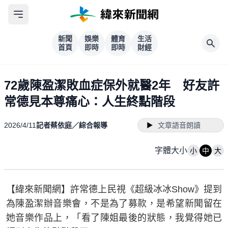
新聞
娛樂
體育
生活
首頁
即時
即時
財經
72歲陳盈潔敗血症保外就醫2年 好友許
常德見本尊痛心：人生終點階段
2026/4/11
記者蔡依庭／綜合報導
文章語音朗讀
字體大小
小
中
大
【緯來新聞網】許常德上民視《超級冰冰Show》提到
為陳盈潔辦音樂會，不是為了募款，是希望新聞留在
她音樂作品上，「看了陳姐最後的狀態，我覺得她已