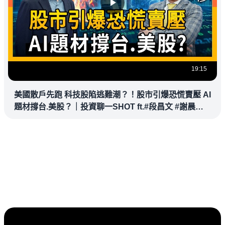
19:15
美國散戶先跑 科技股陷逃難潮？！股市引爆恐慌賣壓 AI
題材撐台.美股？｜投資聊一SHOT ft.#段昌文 #謝晨彥
20260326完整版 @vlmoney