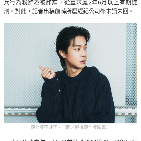
兵行為粉飾為被詐欺，從重求處2年6月以上有期徒
刑。對此，記者出稿前薛所屬經紀公司都未讀未回。
薛仕凌不妙了。（圖／翻攝薛仕凌臉書）