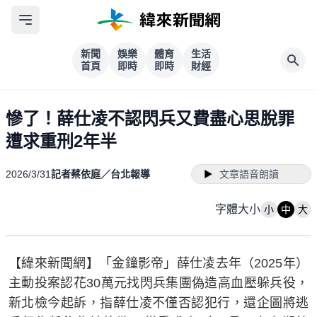
新聞
娛樂
體育
生活
首頁
即時
即時
財經
慘了！薛仕凌不認閃兵又費盡心思脫罪
遭求重刑2年半
2026/3/31
記者蔡依庭／台北報導
文章語音朗讀
字體大小
小
中
大
【緯來新聞網】「金鐘影帝」薛仕凌去年（2025年）
主動投案認花30萬元找閃兵集團偽造高血壓躲兵役，
新北檢今起訴，指薛仕凌不僅否認犯行，還企圖將逃