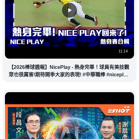
11:14
【2026棒球週報】NicePlay - 熱身完畢！球員有美技觀
眾也很厲害!期待開季大家的表現! #中華職棒 #niceplay
#美技