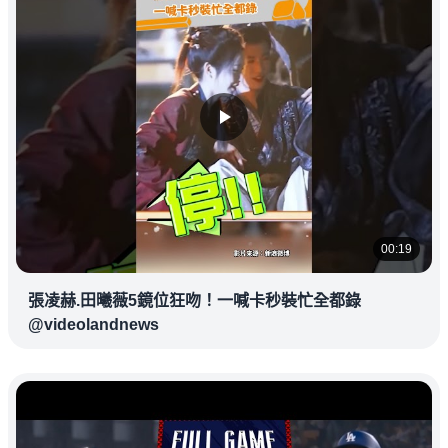
00:19
張凌赫.田曦薇5鏡位狂吻！一喊卡秒裝忙全都錄
@videolandnews