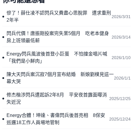
慘了！薛仕凌不認閃兵又費盡心思脫罪 遭求重刑
2026/3/31
2年半
閃兵代價！唐振剛投案完失業5個月 吃老本健身
2026/3/14
房上班領最低薪
Energy閃兵風波後首登小巨蛋 不怕撞金唱片喊
2026/1/10
「我們是小鮮肉」
陳大天閃兵案沉寂7個月宣布結婚 新娘劉樸見這一
2026/1/1
幕大哭
修杰楷涉閃兵遭起訴2年8月 平安夜首露面曝消
2025/12/25
失近況
Energy合體！坤達、書偉閃兵後首亮相 8保安
2025/12/24
巡邏18工作人員場地管制