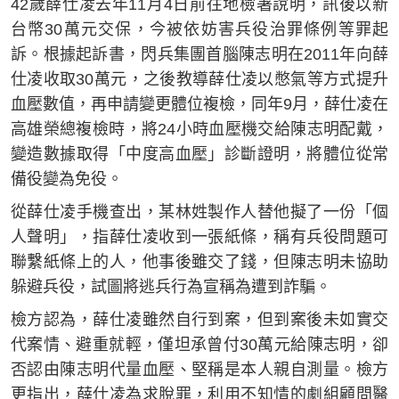
42歲薛仕凌去年11月4日前往地檢署說明，訊後以新
台幣30萬元交保，今被依妨害兵役治罪條例等罪起
訴。根據起訴書，閃兵集團首腦陳志明在2011年向薛
仕凌收取30萬元，之後教導薛仕凌以憋氣等方式提升
血壓數值，再申請變更體位複檢，同年9月，薛仕凌在
高雄榮總複檢時，將24小時血壓機交給陳志明配戴，
變造數據取得「中度高血壓」診斷證明，將體位從常
備役變為免役。
從薛仕凌手機查出，某林姓製作人替他擬了一份「個
人聲明」，指薛仕凌收到一張紙條，稱有兵役問題可
聯繫紙條上的人，他事後雖交了錢，但陳志明未協助
躲避兵役，試圖將逃兵行為宣稱為遭到詐騙。
檢方認為，薛仕凌雖然自行到案，但到案後未如實交
代案情、避重就輕，僅坦承曾付30萬元給陳志明，卻
否認由陳志明代量血壓、堅稱是本人親自測量。檢方
更指出，薛仕凌為求脫罪，利用不知情的劇組顧問醫