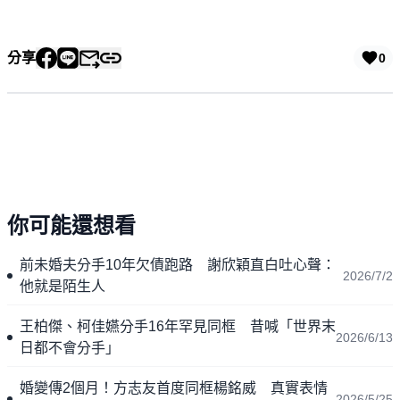
分享
0
你可能還想看
前未婚夫分手10年欠債跑路 謝欣穎直白吐心聲：
2026/7/2
他就是陌生人
王柏傑、柯佳嬿分手16年罕見同框 昔喊「世界末
2026/6/13
日都不會分手」
婚變傳2個月！方志友首度同框楊銘威 真實表情
2026/5/25