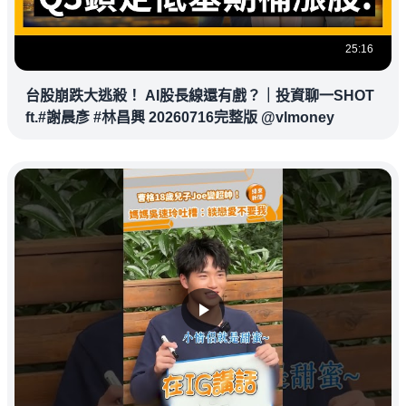
25:16
台股崩跌大逃殺！ AI股長線還有戲？｜投資聊一SHOT
ft.#謝晨彥 #林昌興 20260716完整版 @vlmoney