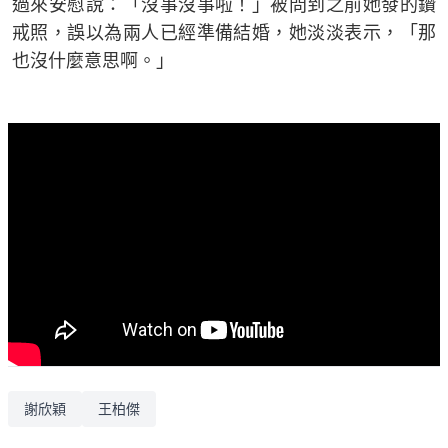
過來安慰說：「沒事沒事啦！」被問到之前她發的鑽
戒照，誤以為兩人已經準備結婚，她淡淡表示，「那
也沒什麼意思啊。」
謝欣穎
王柏傑