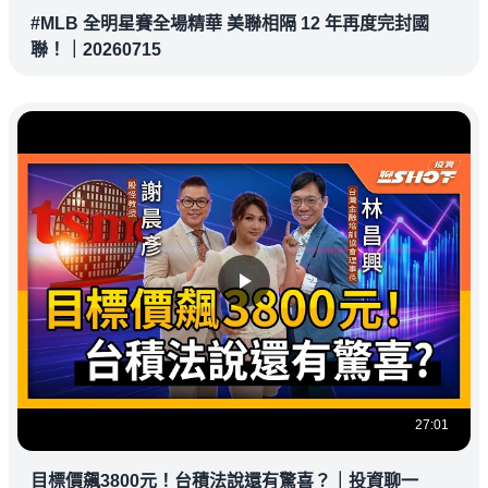
#MLB 全明星賽全場精華 美聯相隔 12 年再度完封國
聯！｜20260715
27:01
目標價飆3800元！台積法說還有驚喜？｜投資聊一