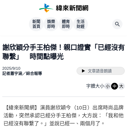
新聞
娛樂
體育
生活
首頁
即時
即時
財經
謝欣穎分手王柏傑！親口證實「已經沒有
聯繫」 時間點曝光
2025/9/10
文章語音朗讀
記者蕭宇涵／綜合報導
字體大小
小
中
大
【緯來新聞網】演員謝欣穎今（10日）出席時尚品牌
活動，突然承認已經分手王柏傑，大方說：「我和他
已經沒有聯繫了。」並說已經一、兩個月了。