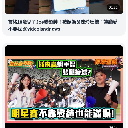
01:21
曹格18歲兒子Joe變超帥！被媽媽吳速玲吐槽：談戀愛
不要我 @videolandnews
09:17