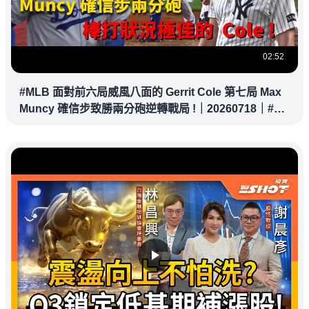
02:52
#MLB 面對前六局威風八面的 Gerrit Cole 第七局 Max
Muncy 確信步致勝兩分砲逆轉戰局 !｜20260718｜#洛
杉磯道奇