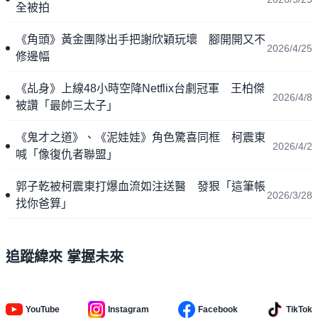
全被拍
《角頭》黃金團隊出手把謝欣穎玩壞 腳開開又不
2026/4/25
修邊幅
《乩身》上線48小時空降Netflix台劇冠軍 王柏傑
2026/4/8
被讚「最帥三太子」
《鬼才之道》、《泥娃娃》角色驚喜同框 柯震東
2026/4/2
喊「像復仇者聯盟」
郭子乾被柯震東打爆血流如注送醫 發狠「這筆帳
2026/3/28
找你爸算」
追蹤緯來 掌握未來
YouTube
Instagram
Facebook
TikTok