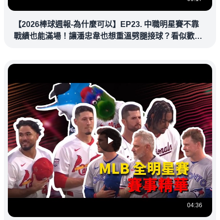
【2026棒球週報-為什麼可以】EP23. 中職明星賽不靠
戰績也能滿場！讓潘忠韋也想重溫劈腿接球？看似歡樂
教練都暗中觀察
04:36