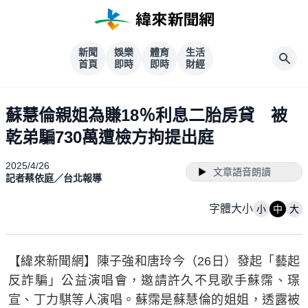
新聞
娛樂
體育
生活
首頁
即時
即時
財經
蘇慧倫親姐為賺18％利息二胎房貸 被
乾弟騙730萬遭檢方拘提出庭
2025/4/26
文章語音朗讀
記者蔡依庭／台北報導
字體大小
小
中
大
【緯來新聞網】陳子強和唐玲今（26日）發起「藝起
反詐騙」公益演唱會，邀請許久不見歌手蘇霈、璟
宣、丁力騏等人演唱。蘇霈是蘇慧倫的姐姐，透露被