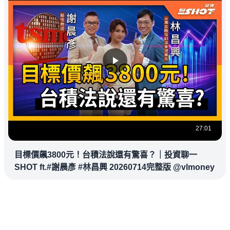
27:01
目標價飆3800元！台積法說還有驚喜？｜投資聊一
SHOT ft.#謝晨彥 #林昌興 20260714完整版 @vlmoney