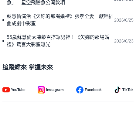
急」 星空飛騰急公開款項
蘇慧倫演活《欠妳的那場婚禮》張孝全妻 獻唱插
2026/6/25
曲成劇中彩蛋
55歲蘇慧倫太凍齡百搭眾男神！《欠妳的那場婚
2026/6/23
禮》驚喜大彩蛋曝光
追蹤緯來 掌握未來
YouTube
Instagram
Facebook
TikTok