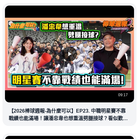
09:17
【2026棒球週報-為什麼可以】EP23. 中職明星賽不靠
戰績也能滿場！讓潘忠韋也想重溫劈腿接球？看似歡樂
教練都暗中觀察