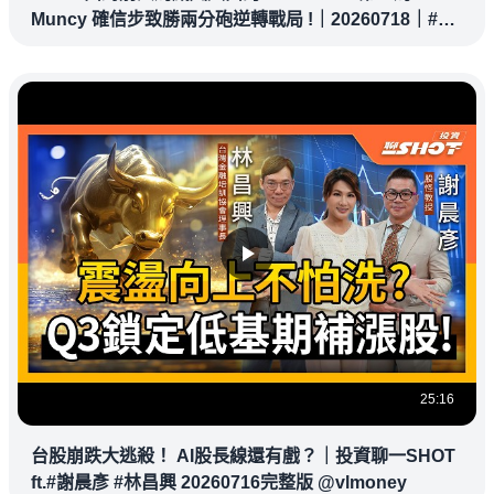
Muncy 確信步致勝兩分砲逆轉戰局 !｜20260718｜#洛
杉磯道奇
25:16
台股崩跌大逃殺！ AI股長線還有戲？｜投資聊一SHOT
ft.#謝晨彥 #林昌興 20260716完整版 @vlmoney