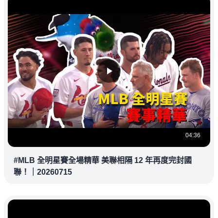
04:36
#MLB 全明星賽全場精華 美聯相隔 12 年再度完封國
聯！｜20260715