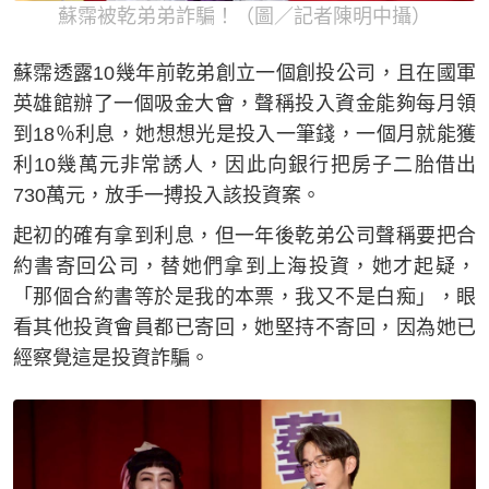
蘇霈被乾弟弟詐騙！（圖／記者陳明中攝）
蘇霈透露10幾年前乾弟創立一個創投公司，且在國軍
英雄館辦了一個吸金大會，聲稱投入資金能夠每月領
到18％利息，她想想光是投入一筆錢，一個月就能獲
利10幾萬元非常誘人，因此向銀行把房子二胎借出
730萬元，放手一搏投入該投資案。
起初的確有拿到利息，但一年後乾弟公司聲稱要把合
約書寄回公司，替她們拿到上海投資，她才起疑，
「那個合約書等於是我的本票，我又不是白痴」，眼
看其他投資會員都已寄回，她堅持不寄回，因為她已
經察覺這是投資詐騙。