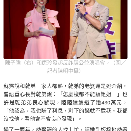
陳子強（右）和唐玲發起反詐騙公益演唱會。（圖／
記者陳明中攝）
蘇霈說和乾弟一家人都熟，乾弟的老婆還是她介紹，
曾語重心長對乾弟說：「怎麼樣都不能騙姐姐！」也
許是乾弟弟良心發現，陸陸續續還了她430萬元，
「他認為，我也賺了利息，剩下的錢就不還我。我都
沒找他，看他會不會良心發現」。
過了一兩年，檢察署的人找上忙，請她到板橋地檢署