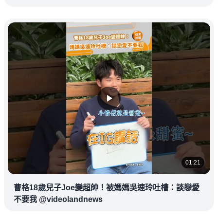
01:21
曹格18歲兒子Joe變超帥！被媽媽吳速玲吐槽：談戀愛
不要我 @videolandnews