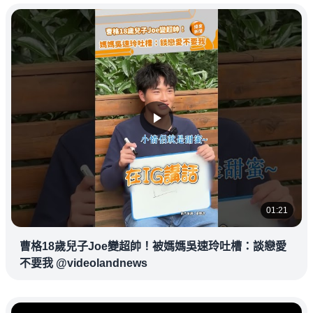
01:21
曹格18歲兒子Joe變超帥！被媽媽吳速玲吐槽：談戀愛
不要我 @videolandnews