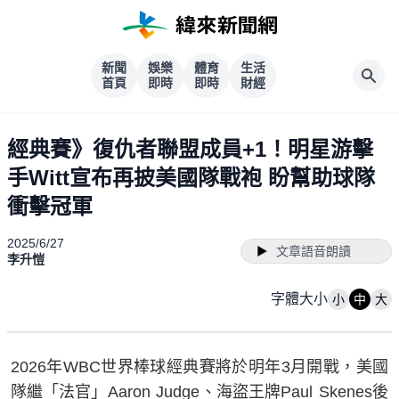
新聞
娛樂
體育
生活
首頁
即時
即時
財經
經典賽》復仇者聯盟成員+1！明星游擊
手Witt宣布再披美國隊戰袍 盼幫助球隊
衝擊冠軍
2025/6/27
文章語音朗讀
李升愷
字體大小
小
中
大
2026年WBC世界棒球經典賽將於明年3月開戰，美國
隊繼「法官」Aaron Judge、海盜王牌Paul Skenes後