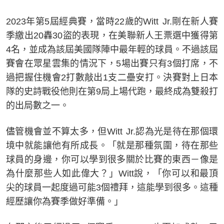
2023年第5屆經典賽，當時22歲的Witt Jr.剛在新人賽
季繳出20轟30盜的表現，在美聯新人王票選中獲得第
4名，並成為該屆美國隊陣中最年輕的球員。不過該屆
賽會在眾星雲集的情況下，5場出賽只有3個打席，不
過把握住機會2打數敲出1支二壘安打。決賽對上日本
隊的史詩戰役他則在第9局上場代跑，最終成為雙殺打
的出局數之一。
儘管機會並不算太多，但Witt Jr.認為光是待在那個環
境中就能讓他有所成長。「就是那種氛圍，待在那些
球員的身邊，你可以學到很多關於比賽的東西－像是
為什麼那些人如此偉大？」Witt說，「你可以和最頂
尖的球員一起度過可能3個禮拜，這能學到很多。這種
經歷讓你為賽季做好準備。」