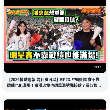
09:17
【2026棒球週報-為什麼可以】EP23. 中職明星賽不靠
戰績也能滿場！讓潘忠韋也想重溫劈腿接球？看似歡樂
教練都暗中觀察