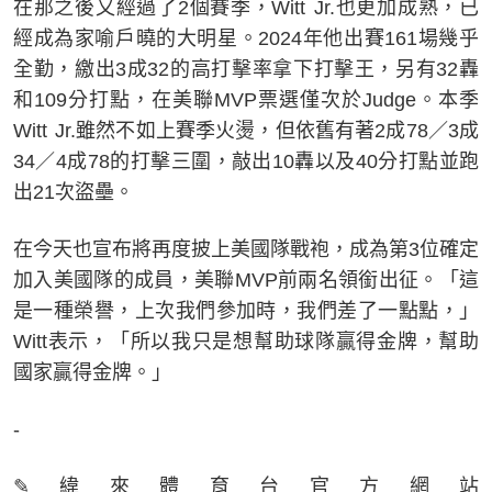
在那之後又經過了2個賽季，Witt Jr.也更加成熟，已
經成為家喻戶曉的大明星。2024年他出賽161場幾乎
全勤，繳出3成32的高打擊率拿下打擊王，另有32轟
和109分打點，在美聯MVP票選僅次於Judge。本季
Witt Jr.雖然不如上賽季火燙，但依舊有著2成78／3成
34／4成78的打擊三圍，敲出10轟以及40分打點並跑
出21次盜壘。
在今天也宣布將再度披上美國隊戰袍，成為第3位確定
加入美國隊的成員，美聯MVP前兩名領銜出征。「這
是一種榮譽，上次我們參加時，我們差了一點點，」
Witt表示，「所以我只是想幫助球隊贏得金牌，幫助
國家贏得金牌。」
-
✎緯來體育台官方網站