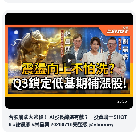
杉磯道奇
25:16
台股崩跌大逃殺！ AI股長線還有戲？｜投資聊一SHOT
ft.#謝晨彥 #林昌興 20260716完整版 @vlmoney