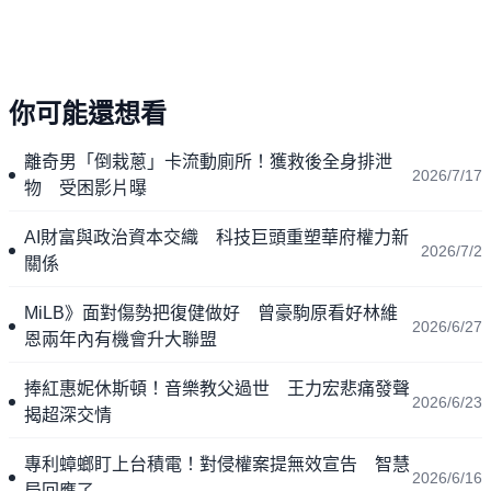
你可能還想看
離奇男「倒栽蔥」卡流動廁所！獲救後全身排泄
2026/7/17
物 受困影片曝
AI財富與政治資本交織 科技巨頭重塑華府權力新
2026/7/2
關係
MiLB》面對傷勢把復健做好 曾豪駒原看好林維
2026/6/27
恩兩年內有機會升大聯盟
捧紅惠妮休斯頓！音樂教父過世 王力宏悲痛發聲
2026/6/23
揭超深交情
專利蟑螂盯上台積電！對侵權案提無效宣告 智慧
2026/6/16
局回應了