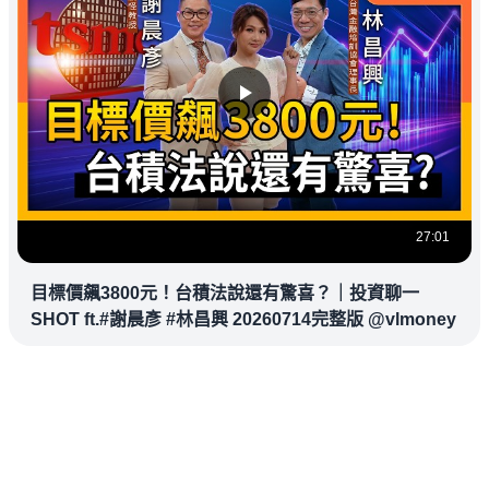
27:01
目標價飆3800元！台積法說還有驚喜？｜投資聊一
SHOT ft.#謝晨彥 #林昌興 20260714完整版 @vlmoney