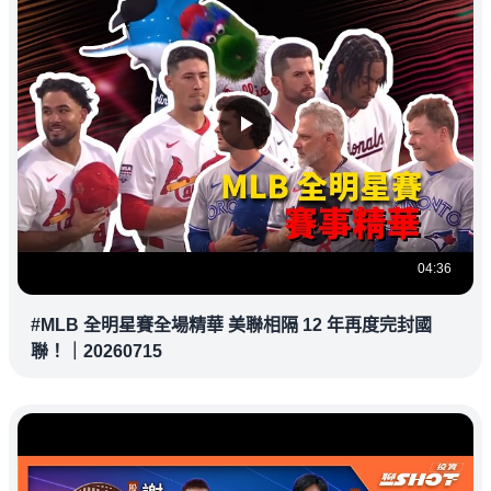
04:36
#MLB 全明星賽全場精華 美聯相隔 12 年再度完封國
聯！｜20260715