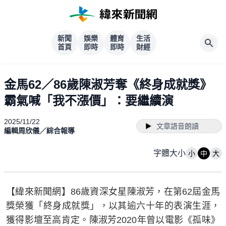
新聞
娛樂
體育
生活
首頁
即時
即時
財經
金馬62／86歲陳淑芳奪《終身成就獎》
霸氣喊「我不漲價」：要繼續演
2025/11/22
文章語音朗讀
編輯周欣儀／綜合報導
字體大小
小
中
大
【緯來新聞網】86歲資深女星陳淑芳，在第62屆金馬
獎榮獲「終身成就獎」，以其逾六十年的表演生涯，
獲得影壇至高肯定。陳淑芳2020年曾以電影《孤味》