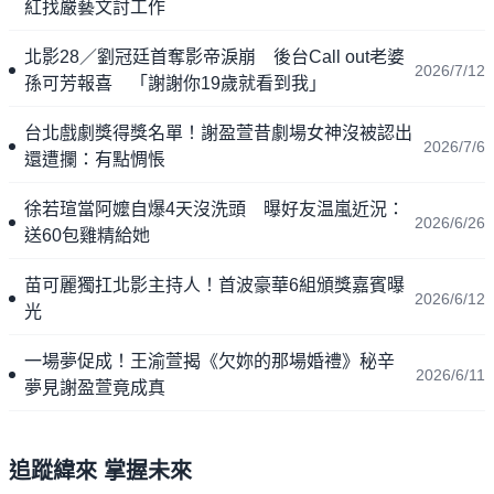
紅找嚴藝文討工作
北影28／劉冠廷首奪影帝淚崩 後台Call out老婆
2026/7/12
孫可芳報喜 「謝謝你19歲就看到我」
台北戲劇獎得獎名單！謝盈萱昔劇場女神沒被認出
2026/7/6
還遭攔：有點惆悵
徐若瑄當阿嬤自爆4天沒洗頭 曝好友温嵐近況：
2026/6/26
送60包雞精給她
苗可麗獨扛北影主持人！首波豪華6組頒獎嘉賓曝
2026/6/12
光
一場夢促成！王渝萱揭《欠妳的那場婚禮》秘辛
2026/6/11
夢見謝盈萱竟成真
追蹤緯來 掌握未來