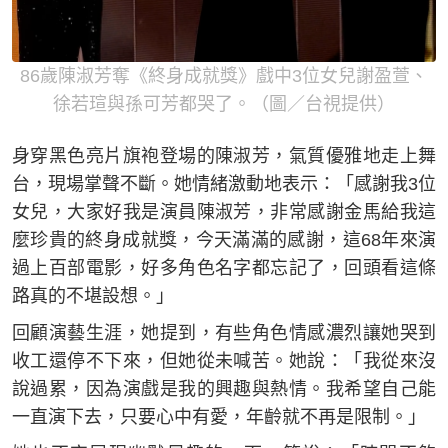
86歲陳淑芳奪《終身成就獎》戲中3位女兒謝盈萱、
徐若瑄與孫可芳都哭了。（圖／台視提供）
身穿黑色亮片旗袍登場的陳淑芳，氣質優雅地走上舞
台，現場掌聲不斷。她情緒激動地表示：「感謝我3位
女兒，大家好我是演員陳淑芳，非常感謝金馬給我這
麼珍貴的終身成就獎，今天滿滿的感謝，這68年來演
過上百部電影，好多角色名字都忘記了，回頭看這條
路真的不堪設想。」
回顧演藝生涯，她提到，有些角色情感濃烈讓她哭到
收工還停不下來，但她從未喊苦。她說：「我從來沒
說過累，因為演戲是我的興趣與熱情。我希望自己能
一直演下去，只要心中有愛，年齡就不再是限制。」