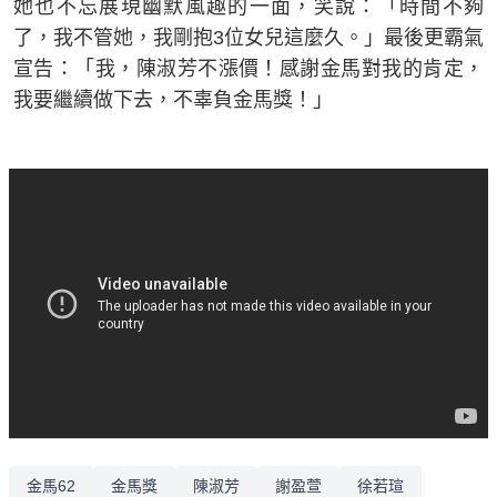
她也不忘展現幽默風趣的一面，笑說：「時間不夠
了，我不管她，我剛抱3位女兒這麼久。」最後更霸氣
宣告：「我，陳淑芳不漲價！感謝金馬對我的肯定，
我要繼續做下去，不辜負金馬獎！」
金馬62
金馬獎
陳淑芳
謝盈萱
徐若瑄