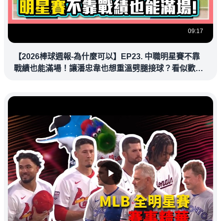
09:17
【2026棒球週報-為什麼可以】EP23. 中職明星賽不靠
戰績也能滿場！讓潘忠韋也想重溫劈腿接球？看似歡樂
教練都暗中觀察