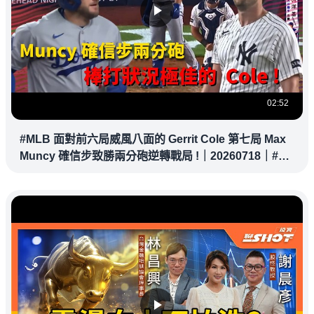
02:52
#MLB 面對前六局威風八面的 Gerrit Cole 第七局 Max
Muncy 確信步致勝兩分砲逆轉戰局 !｜20260718｜#洛
杉磯道奇