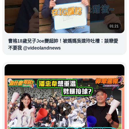
01:21
曹格18歲兒子Joe變超帥！被媽媽吳速玲吐槽：談戀愛
不要我 @videolandnews