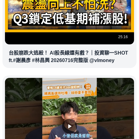
25:16
台股崩跌大逃殺！ AI股長線還有戲？｜投資聊一SHOT
ft.#謝晨彥 #林昌興 20260716完整版 @vlmoney