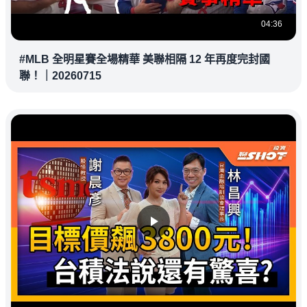
04:36
#MLB 全明星賽全場精華 美聯相隔 12 年再度完封國
聯！｜20260715