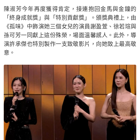
陳淑芳今年再度獲得肯定，接連抱回金馬與金鐘的
「終身成就獎」與「特別貢獻獎」。頒獎典禮上，由
《孤味》中飾演她三個女兒的演員謝盈萱、徐若瑄與
孫可芳一同獻上這份殊榮，場面溫馨感人。此外，導
演許承傑也特別製作一支致敬影片，向她致上最高敬
意。