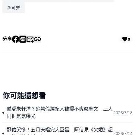
孫可芳
分享
0
你可能還想看
偏愛朱軒洋？蘇慧倫經紀人被爆不爽嚴藝文 三人
2026/7/18
同框氣氛曝光
冠佑哭慘！五月天唱完大巨蛋 阿信見《欠婚》超
2026/7/14