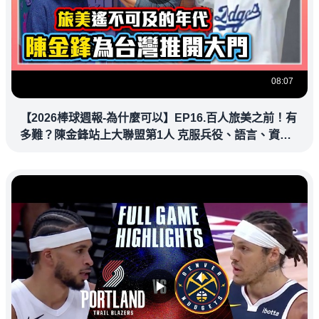
08:07
【2026棒球週報-為什麼可以】EP16.百人旅美之前！有
多難？陳金鋒站上大聯盟第1人 克服兵役、語言、資訊
落差，推開旅美大門改寫台灣棒壇