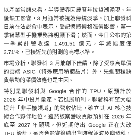
以產業常態來看，半導體界因農曆年拉貨潮湧現、年
後缺工影響，3 月通常被視為傳統淡季。加上聯發科
日前在法說會中表示，受記憶體價格漲價影響，第一
季智慧型手機業務將明顯下滑；然而，今日公布的第
一季累計營收達 1,491.51 億元，年減幅度僅
2.71％，已接近先前財測的高標水準。
市場分析，聯發科 3 月能創下佳績，除了受惠高單價
的雲端 ASIC（特殊應用積體晶片）外，先進製程缺
貨帶動的漲價效應也是主因。
特別是聯發科與 Google 合作的 TPU，原預計於
2026 年中投片量產。若進展順利，聯發科有望大幅
提升「非手機領域」的營收佔比，確立其 AI 核心技
術合作夥伴地位。雖然該案營收貢獻預計在 2026 年
底至 2027 年顯現，但近期傳出 Google 正在大改
TPU 設計，是否會影響後續出貨時程並波及聯發科，