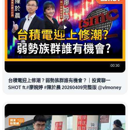
00:30
台積電迎上修潮？弱勢族群誰有機會？｜投資聊一
SHOT ft.#廖婉婷 #陳於晨 20260409完整版 @vlmoney