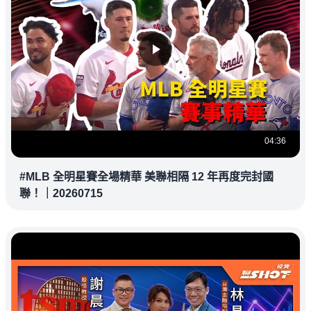
04:36
#MLB 全明星賽全場精華 美聯相隔 12 年再度完封國
聯！｜20260715