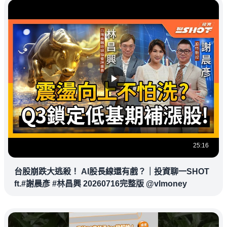
25:16
台股崩跌大逃殺！ AI股長線還有戲？｜投資聊一SHOT
ft.#謝晨彥 #林昌興 20260716完整版 @vlmoney