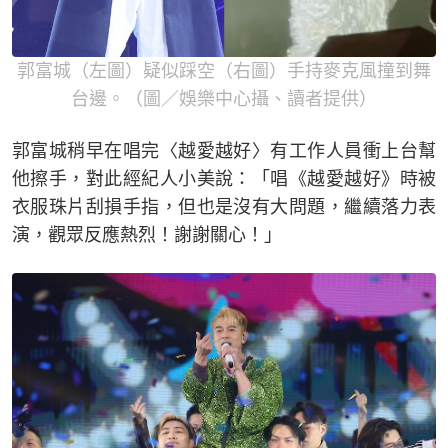
郭富城（左圖）疑似踩空（右圖）手持麥克風撞到舞
台邊。（圖／娛樂中心攝、讀者提供）
郭富城稍早在唱完〈越愛越好〉有工作人員衝上台幫
他擦手，對此經紀人小美說：「唱《越愛越好》時被
衣服珠片刮損手指，但也是沒有大問題，繼續落力表
演，觀眾反應熱烈！謝謝關心！」