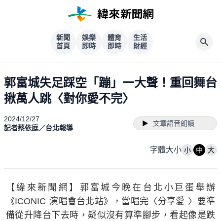
新聞
娛樂
體育
生活
首頁
即時
即時
財經
郭富城失足踩空「蹦」一大聲！重回舞台
揪萬人跳〈對你愛不完〉
2024/12/27
文章語音朗讀
記者蔡依庭／台北報導
字體大小
小
中
大
【緯來新聞網】郭富城今晚在台北小巨蛋舉辦
《ICONIC 演唱會台北站》，當唱完〈分享愛 〉要準
備從升降台下去時，疑似沒有算準腳步，看起像是跌