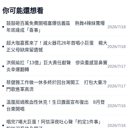
你可能還想看
鼓鼓砸百萬免費開唱塞爆信義區 熱舞4辣妹驚曝
2026/7/18
年底達成「喜事」
超大咖嘉賓來了！滅火器花26年首唱小巨蛋 楊大
2026/7/18
正父母缺席留遺憾
洪佩瑜扛「13億」巨大責任獻聲 慘染重感冒鼻竇
2026/7/17
炎幸運翻轉
蔡健雅工作做一休多終於回台灣開工 打包大量冷
2026/7/17
門歌進軍高流
温嵐挺過敗血性休克！生日露面宣布復出 8月登
2026/7/16
台東開唱
唱完7場大巨蛋！阿信深夜吐心聲「約定1件事」
2026/7/16