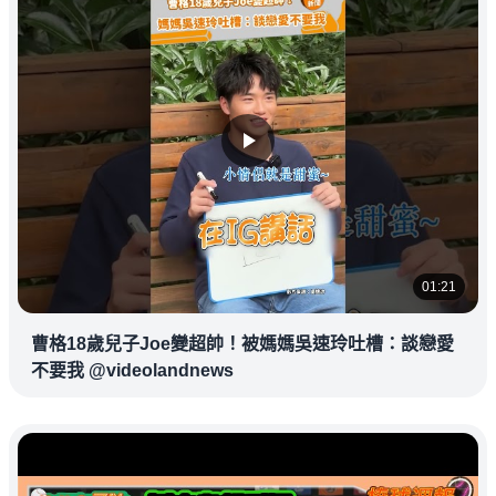
01:21
曹格18歲兒子Joe變超帥！被媽媽吳速玲吐槽：談戀愛
不要我 @videolandnews