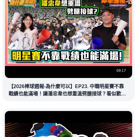
09:17
【2026棒球週報-為什麼可以】EP23. 中職明星賽不靠
戰績也能滿場！讓潘忠韋也想重溫劈腿接球？看似歡樂
教練都暗中觀察