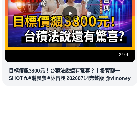
27:01
目標價飆3800元！台積法說還有驚喜？｜投資聊一
SHOT ft.#謝晨彥 #林昌興 20260714完整版 @vlmoney