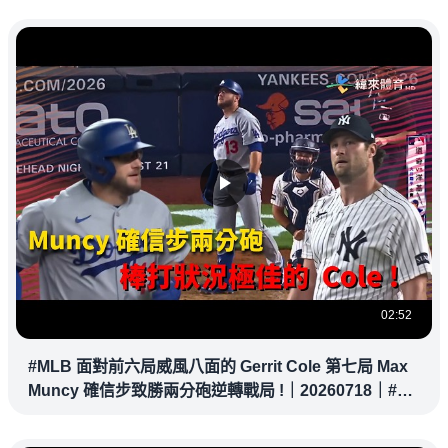
02:52
#MLB 面對前六局威風八面的 Gerrit Cole 第七局 Max
Muncy 確信步致勝兩分砲逆轉戰局 !｜20260718｜#洛
杉磯道奇